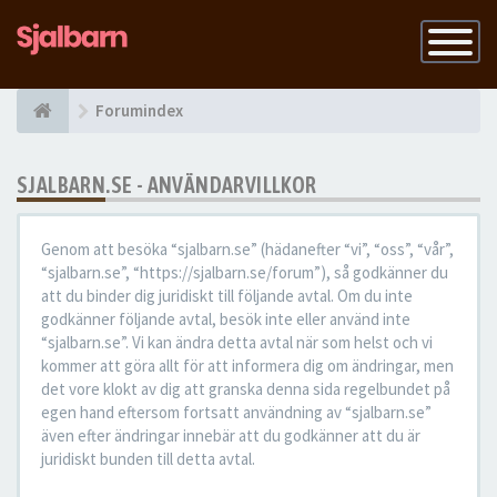
Slå
på
navigatio
Forumindex
SJALBARN.SE - ANVÄNDARVILLKOR
Genom att besöka “sjalbarn.se” (hädanefter “vi”, “oss”, “vår”,
“sjalbarn.se”, “https://sjalbarn.se/forum”), så godkänner du
att du binder dig juridiskt till följande avtal. Om du inte
godkänner följande avtal, besök inte eller använd inte
“sjalbarn.se”. Vi kan ändra detta avtal när som helst och vi
kommer att göra allt för att informera dig om ändringar, men
det vore klokt av dig att granska denna sida regelbundet på
egen hand eftersom fortsatt användning av “sjalbarn.se”
även efter ändringar innebär att du godkänner att du är
juridiskt bunden till detta avtal.