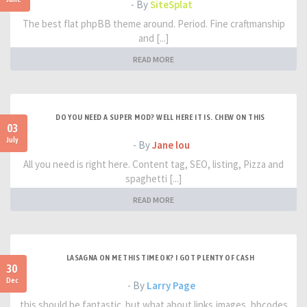
- By
SiteSplat
The best flat phpBB theme around. Period. Fine craftmanship
and [...]
READ MORE
DO YOU NEED A SUPER MOD? WELL HERE IT IS. CHEW ON THIS
03
July
- By
Jane lou
All you need is right here. Content tag, SEO, listing, Pizza and
spaghetti [...]
READ MORE
LASAGNA ON ME THIS TIME OK? I GOT PLENTY OF CASH
30
Dec
- By
Larry Page
this should be fantastic. but what about links,images, bbcodes