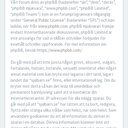
Vårt forum drivs av phpBB (hädanefter “de”, “dem”, “deras”,
“phpBB mjukvara”, “www.phpbb.com”, “phpBB Limited”,
“phpBB Teams”) som är en forumprogramvara tillgänglig
under “
General Public License
” (hädanefter “GPL”) och kan
laddas ner från
www.phpbb.com
. phpBB mjukvaran främjar
endast Internetbaserade diskussioner, phpBB Limited är
inte ansvariga för vad vi tillåter och/eller förbjuder för
innehåll och/eller uppförande. För mer information om
phpBB, besök
https://www.phpbb.com/
.
Du går med på att inte posta något grovt, obscent, vulgärt,
förtalande, hatiskt, hotande, sexuellt orienterat eller något
annat material som kan bryta mot lagarna i ditt land, lagar i
landet där “sjalbarn.se” finns, eller internationell lag. Om du
bryter mot detta så kan det leda till omedelbar och
permanent bannlysning samt att vi kontaktar din
Internetleverantör. IP-adressen för alla inlägg sparas. Du
går med på att “sjalbarn.se” har rätten att ta bort, redigera,
flytta eller stänga vilka trådar som helst, när som helst. Som
användare godkänner du att all information du skriver in
sparas i en databas. Denna information kommer inte att