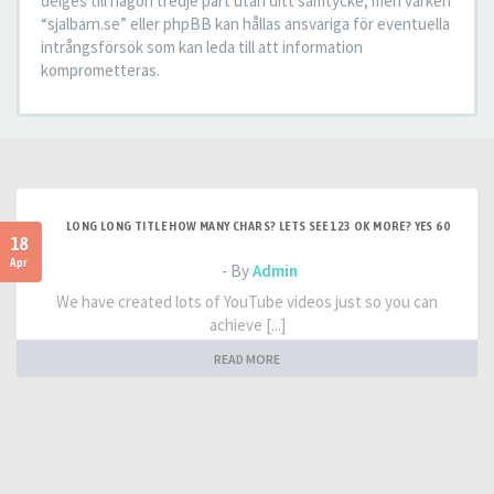
delges till någon tredje part utan ditt samtycke, men varken
“sjalbarn.se” eller phpBB kan hållas ansvariga för eventuella
intrångsförsök som kan leda till att information
komprometteras.
LONG LONG TITLE HOW MANY CHARS? LETS SEE 123 OK MORE? YES 60
18
Apr
- By
Admin
We have created lots of YouTube videos just so you can
achieve [...]
READ MORE