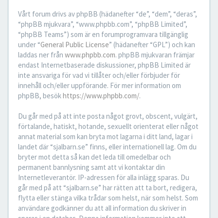
Vårt forum drivs av phpBB (hädanefter “de”, “dem”, “deras”,
“phpBB mjukvara”, “www.phpbb.com”, “phpBB Limited”,
“phpBB Teams”) som är en forumprogramvara tillgänglig
under “
General Public License
” (hädanefter “GPL”) och kan
laddas ner från
www.phpbb.com
. phpBB mjukvaran främjar
endast Internetbaserade diskussioner, phpBB Limited är
inte ansvariga för vad vi tillåter och/eller förbjuder för
innehåll och/eller uppförande. För mer information om
phpBB, besök
https://www.phpbb.com/
.
Du går med på att inte posta något grovt, obscent, vulgärt,
förtalande, hatiskt, hotande, sexuellt orienterat eller något
annat material som kan bryta mot lagarna i ditt land, lagar i
landet där “sjalbarn.se” finns, eller internationell lag. Om du
bryter mot detta så kan det leda till omedelbar och
permanent bannlysning samt att vi kontaktar din
Internetleverantör. IP-adressen för alla inlägg sparas. Du
går med på att “sjalbarn.se” har rätten att ta bort, redigera,
flytta eller stänga vilka trådar som helst, när som helst. Som
användare godkänner du att all information du skriver in