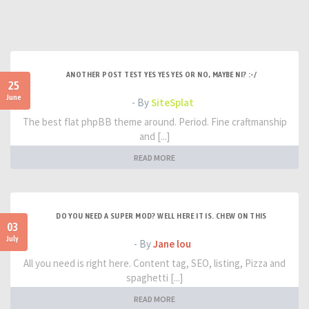
ANOTHER POST TEST YES YES YES OR NO, MAYBE NI? :-/
25
June
- By
SiteSplat
The best flat phpBB theme around. Period. Fine craftmanship
and [...]
READ MORE
DO YOU NEED A SUPER MOD? WELL HERE IT IS. CHEW ON THIS
03
July
- By
Jane lou
All you need is right here. Content tag, SEO, listing, Pizza and
spaghetti [...]
READ MORE