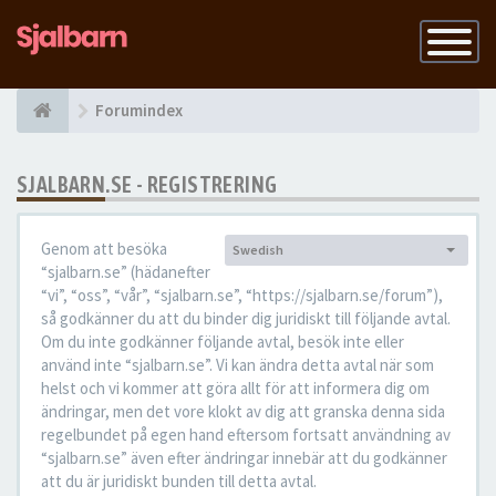
Slå
på
navigatio
Forumindex
SJALBARN.SE - REGISTRERING
Genom att besöka
Swedish
Språk:
“sjalbarn.se” (hädanefter
“vi”, “oss”, “vår”, “sjalbarn.se”, “https://sjalbarn.se/forum”),
så godkänner du att du binder dig juridiskt till följande avtal.
Om du inte godkänner följande avtal, besök inte eller
använd inte “sjalbarn.se”. Vi kan ändra detta avtal när som
helst och vi kommer att göra allt för att informera dig om
ändringar, men det vore klokt av dig att granska denna sida
regelbundet på egen hand eftersom fortsatt användning av
“sjalbarn.se” även efter ändringar innebär att du godkänner
att du är juridiskt bunden till detta avtal.