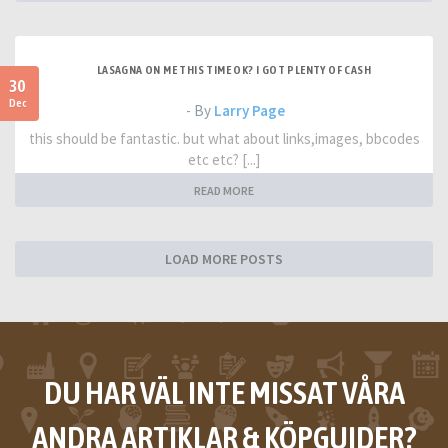
LASAGNA ON ME THIS TIME OK? I GOT PLENTY OF CASH
30
Dec
- By
Larry Page
this should be fantastic. but what about links,images, bbcodes
etc etc? [...]
READ MORE
LOAD MORE POSTS
DU HAR VÄL INTE MISSAT VÅRA
ANDRA ARTIKLAR & KÖPGUIDER?