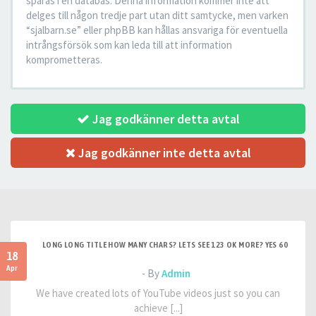
sparas i en databas. Denna information kommer inte att
delges till någon tredje part utan ditt samtycke, men varken
“sjalbarn.se” eller phpBB kan hållas ansvariga för eventuella
intrångsförsök som kan leda till att information
komprometteras.
Jag godkänner detta avtal
Jag godkänner inte detta avtal
LONG LONG TITLE HOW MANY CHARS? LETS SEE 123 OK MORE? YES 60
18
Apr
- By
Admin
We have created lots of YouTube videos just so you can
achieve [...]