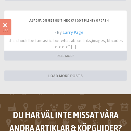
LASAGNA ON ME THIS TIME OK? I GOT PLENTY OF CASH
30
Dec
- By
Larry Page
this should be fantastic. but what about links,images, bbcodes
etc etc? [...]
READ MORE
LOAD MORE POSTS
DU HAR VÄL INTE MISSAT VÅRA
ANDRA ARTIKLAR & KÖPGUIDER?