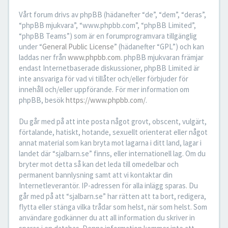
Vårt forum drivs av phpBB (hädanefter “de”, “dem”, “deras”,
“phpBB mjukvara”, “www.phpbb.com”, “phpBB Limited”,
“phpBB Teams”) som är en forumprogramvara tillgänglig
under “
General Public License
” (hädanefter “GPL”) och kan
laddas ner från
www.phpbb.com
. phpBB mjukvaran främjar
endast Internetbaserade diskussioner, phpBB Limited är
inte ansvariga för vad vi tillåter och/eller förbjuder för
innehåll och/eller uppförande. För mer information om
phpBB, besök
https://www.phpbb.com/
.
Du går med på att inte posta något grovt, obscent, vulgärt,
förtalande, hatiskt, hotande, sexuellt orienterat eller något
annat material som kan bryta mot lagarna i ditt land, lagar i
landet där “sjalbarn.se” finns, eller internationell lag. Om du
bryter mot detta så kan det leda till omedelbar och
permanent bannlysning samt att vi kontaktar din
Internetleverantör. IP-adressen för alla inlägg sparas. Du
går med på att “sjalbarn.se” har rätten att ta bort, redigera,
flytta eller stänga vilka trådar som helst, när som helst. Som
användare godkänner du att all information du skriver in