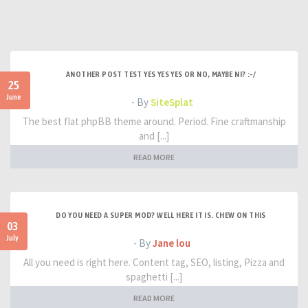
ANOTHER POST TEST YES YES YES OR NO, MAYBE NI? :-/
25
June
- By
SiteSplat
The best flat phpBB theme around. Period. Fine craftmanship
and [...]
READ MORE
DO YOU NEED A SUPER MOD? WELL HERE IT IS. CHEW ON THIS
03
July
- By
Jane lou
All you need is right here. Content tag, SEO, listing, Pizza and
spaghetti [...]
READ MORE