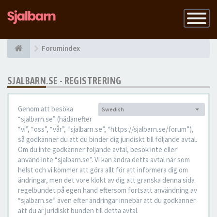
Slå
på
navigatio
Forumindex
SJALBARN.SE - REGISTRERING
Genom att besöka
Swedish
Språk:
“sjalbarn.se” (hädanefter
“vi”, “oss”, “vår”, “sjalbarn.se”, “https://sjalbarn.se/forum”),
så godkänner du att du binder dig juridiskt till följande avtal.
Om du inte godkänner följande avtal, besök inte eller
använd inte “sjalbarn.se”. Vi kan ändra detta avtal när som
helst och vi kommer att göra allt för att informera dig om
ändringar, men det vore klokt av dig att granska denna sida
regelbundet på egen hand eftersom fortsatt användning av
“sjalbarn.se” även efter ändringar innebär att du godkänner
att du är juridiskt bunden till detta avtal.