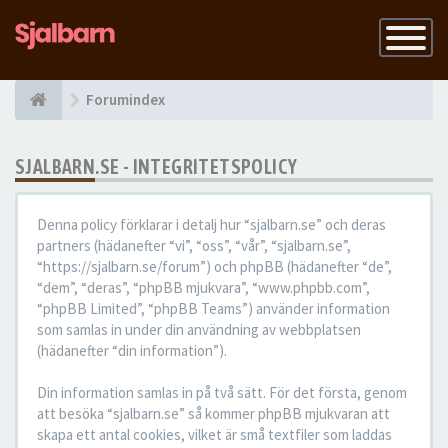
Slå
på
navigatio
Forumindex
SJALBARN.SE - INTEGRITETSPOLICY
Denna policy förklarar i detalj hur “sjalbarn.se” och deras
partners (hädanefter “vi”, “oss”, “vår”, “sjalbarn.se”,
“https://sjalbarn.se/forum”) och phpBB (hädanefter “de”,
“dem”, “deras”, “phpBB mjukvara”, “www.phpbb.com”,
“phpBB Limited”, “phpBB Teams”) använder information
som samlas in under din användning av webbplatsen
(hädanefter “din information”).
Din information samlas in på två sätt. För det första, genom
att besöka “sjalbarn.se” så kommer phpBB mjukvaran att
skapa ett antal cookies, vilket är små textfiler som laddas