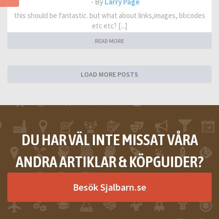
- By
Larry Page
this should be fantastic. but what about links,images, bbcodes
etc etc? [...]
READ MORE
LOAD MORE POSTS
DU HAR VÄL INTE MISSAT VÅRA
ANDRA ARTIKLAR & KÖPGUIDER?
Besök Sjalbarn.se