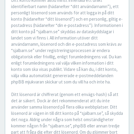
Ditt konto kommer alltid minst innehålla ett unikt
identifierbart namn (hädanefter “ditt användarnamn”), ett
personligt lösenord som används för att logga in på ditt
konto (hädanefter “ditt lösenord”) och en personlig, giltig e-
postadress (hädanefter “din e-postadress”). Informationen i
ditt konto på “sjalbarn.se” skyddas av dataskyddslagar i
landet som vi finns i. All information utöver ditt
användarnamn, lösenord och din e-postadress som krävs av
“sjalbarn.se” under registreringsprocessen är endera
obligatorisk eller frivillig, enligt forumledningens val. Du kan
enligt forumledningens val välja vilken information i ditt
konto som ska visas publikt. Vidare så kan du, i ditt konto,
välja vilka automatiskt genererade e-postmeddelanden
phpBB mjukvaran skickar ut som du vill ha och inte ha.
Ditt lösenord är chiffrerat (genom ett envägs-hash) så att
det är säkert. Dock är det rekommenderat att du inte
använder samma lösenord på flera olika webbplatser. Ditt
lösenord är vägen in till ditt konto på “sjalbarn.se”, så skydda
det noga. Aldrig under några som helst omständigheter
kommer någon från “sjalbarn.se”, phpBB eller annan tredje
part att fråga dig efter ditt lösenord. Om du glömmer bort