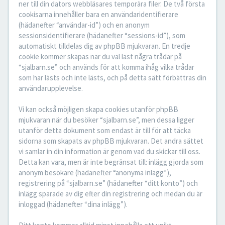
ner till din dators webbläsares temporära filer. De två första
cookisarna innehåller bara en användaridentifierare
(hädanefter “användar-id”) och en anonym
sessionsidentifierare (hädanefter “sessions-id”), som
automatiskt tilldelas dig av phpBB mjukvaran. En tredje
cookie kommer skapas när du väl läst några trådar på
“sjalbarn.se” och används för att komma ihåg vilka trådar
som har lästs och inte lästs, och på detta sätt förbättras din
användarupplevelse.
Vi kan också möjligen skapa cookies utanför phpBB
mjukvaran när du besöker “sjalbarn.se”, men dessa ligger
utanför detta dokument som endast är till för att täcka
sidorna som skapats av phpBB mjukvaran. Det andra sättet
vi samlar in din information är genom vad du skickar till oss.
Detta kan vara, men är inte begränsat till: inlägg gjorda som
anonym besökare (hädanefter “anonyma inlägg”),
registrering på “sjalbarn.se” (hädanefter “ditt konto”) och
inlägg sparade av dig efter din registrering och medan du är
inloggad (hädanefter “dina inlägg”).