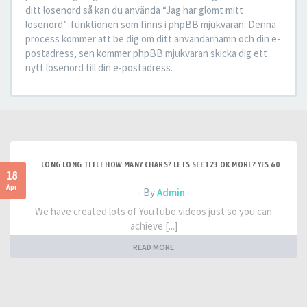
ditt lösenord så kan du använda “Jag har glömt mitt
lösenord”-funktionen som finns i phpBB mjukvaran. Denna
process kommer att be dig om ditt användarnamn och din e-
postadress, sen kommer phpBB mjukvaran skicka dig ett
nytt lösenord till din e-postadress.
LONG LONG TITLE HOW MANY CHARS? LETS SEE 123 OK MORE? YES 60
18
Apr
- By
Admin
We have created lots of YouTube videos just so you can
achieve [...]
READ MORE