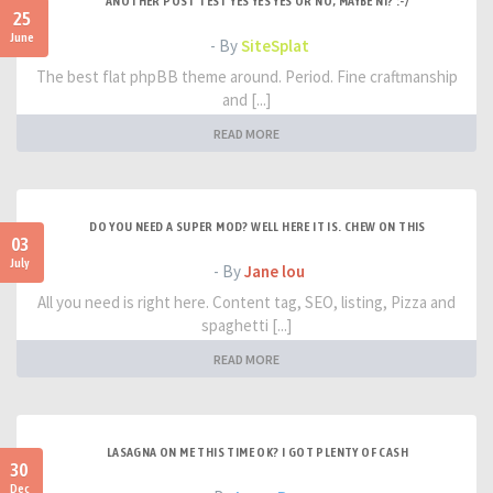
ANOTHER POST TEST YES YES YES OR NO, MAYBE NI? :-/
25
June
- By
SiteSplat
The best flat phpBB theme around. Period. Fine craftmanship
and [...]
READ MORE
DO YOU NEED A SUPER MOD? WELL HERE IT IS. CHEW ON THIS
03
July
- By
Jane lou
All you need is right here. Content tag, SEO, listing, Pizza and
spaghetti [...]
READ MORE
LASAGNA ON ME THIS TIME OK? I GOT PLENTY OF CASH
30
Dec