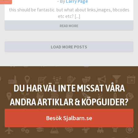
- By
Larry Page
this should be fantastic. but what about links,images, bbcodes
etc etc? [...]
READ MORE
LOAD MORE POSTS
DU HAR VÄL INTE MISSAT VÅRA
ANDRA ARTIKLAR & KÖPGUIDER?
Besök Sjalbarn.se