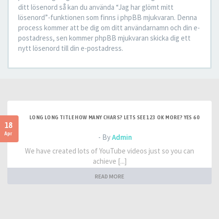
ditt lösenord så kan du använda “Jag har glömt mitt
lösenord”-funktionen som finns i phpBB mjukvaran. Denna
process kommer att be dig om ditt användarnamn och din e-
postadress, sen kommer phpBB mjukvaran skicka dig ett
nytt lösenord till din e-postadress.
LONG LONG TITLE HOW MANY CHARS? LETS SEE 123 OK MORE? YES 60
18
Apr
- By
Admin
We have created lots of YouTube videos just so you can
achieve [...]
READ MORE