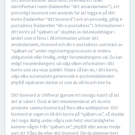
Ditt konto kommer alltid minst innehålla ett unikt
identifierbart namn (hädanefter “ditt användarnamn”), ett
personligt lösenord som används för att logga in på ditt
konto (hädanefter “ditt lösenord”) och en personlig, giltig e-
postadress (hädanefter “din e-postadress”). Informationen i
ditt konto på “sjalbarn.se” skyddas av dataskyddslagar i
landet som vi finns i. All information utöver ditt
användarnamn, lösenord och din e-postadress som krävs av
“sjalbarn.se” under registreringsprocessen är endera
obligatorisk eller frivillig, enligt forumledningens val. Du kan
enligt forumledningens val välja vilken information i ditt
konto som ska visas publikt. Vidare så kan du, i ditt konto,
välja vilka automatiskt genererade e-postmeddelanden
phpBB mjukvaran skickar ut som du vill ha och inte ha.
Ditt lösenord är chiffrerat (genom ett envägs-hash) så att
det är säkert. Dock är det rekommenderat att du inte
använder samma lösenord på flera olika webbplatser. Ditt
lösenord är vägen in till ditt konto på “sjalbarn.se”, så skydda
det noga. Aldrig under några som helst omständigheter
kommer någon från “sjalbarn.se”, phpBB eller annan tredje
part att fråga dig efter ditt lösenord. Om du glömmer bort