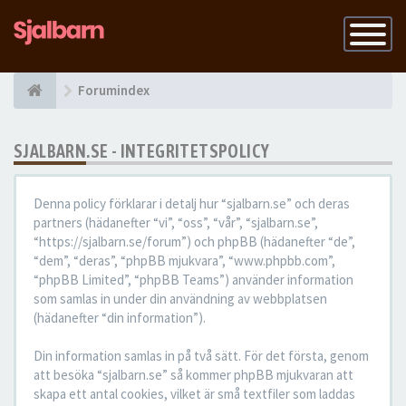
Slå
på
navigatio
Forumindex
SJALBARN.SE - INTEGRITETSPOLICY
Denna policy förklarar i detalj hur “sjalbarn.se” och deras
partners (hädanefter “vi”, “oss”, “vår”, “sjalbarn.se”,
“https://sjalbarn.se/forum”) och phpBB (hädanefter “de”,
“dem”, “deras”, “phpBB mjukvara”, “www.phpbb.com”,
“phpBB Limited”, “phpBB Teams”) använder information
som samlas in under din användning av webbplatsen
(hädanefter “din information”).
Din information samlas in på två sätt. För det första, genom
att besöka “sjalbarn.se” så kommer phpBB mjukvaran att
skapa ett antal cookies, vilket är små textfiler som laddas