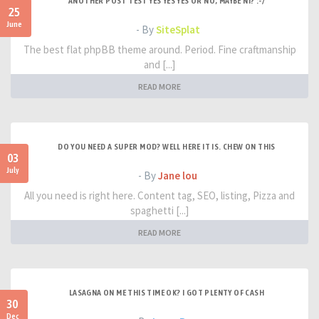
ANOTHER POST TEST YES YES YES OR NO, MAYBE NI? :-/
25
June
- By
SiteSplat
The best flat phpBB theme around. Period. Fine craftmanship
and [...]
READ MORE
DO YOU NEED A SUPER MOD? WELL HERE IT IS. CHEW ON THIS
03
July
- By
Jane lou
All you need is right here. Content tag, SEO, listing, Pizza and
spaghetti [...]
READ MORE
LASAGNA ON ME THIS TIME OK? I GOT PLENTY OF CASH
30
Dec