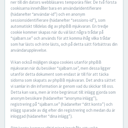
ner till din dators webbläsares temporära filer. De två första
cookisarna innehåller bara en användaridentifierare
(hädanefter “användar-id”) och en anonym
sessionsidentifierare (hädanefter “sessions-id”), som
automatiskt tilldelas dig av phpBB mjukvaran. En tredje
cookie kommer skapas när du väl läst några trådar på
“sjalbarn.se” och används för att komma ihåg vilka trådar
som har lästs och inte lästs, och på detta sätt förbättras din
användarupplevelse.
Vi kan också möjligen skapa cookies utanför phpBB
mjukvaran när du besöker “sjalbarn.se”, men dessa ligger
utanför detta dokument som endast är till för att täcka
sidorna som skapats av phpBB mjukvaran. Det andra sättet
vi samlar in din information är genom vad du skickar till oss.
Detta kan vara, men är inte begränsat till: inlägg gjorda som
anonym besökare (hädanefter “anonyma inlägg”),
registrering på “sjalbarn.se” (hädanefter “ditt konto”) och
inlägg sparade av dig efter din registrering och medan du är
inloggad (hädanefter “dina inlägg”).