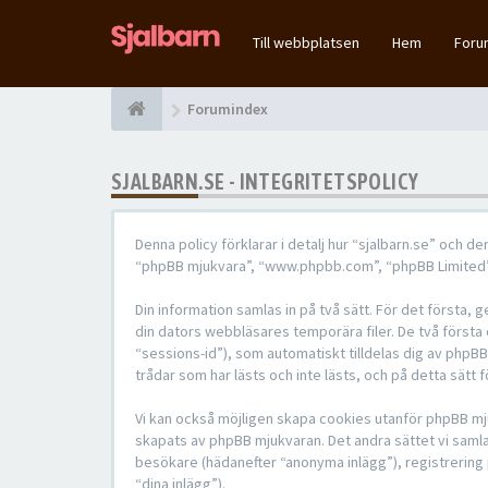
Till webbplatsen
Hem
For
Forumindex
SJALBARN.SE - INTEGRITETSPOLICY
Denna policy förklarar i detalj hur “sjalbarn.se” och d
“phpBB mjukvara”, “www.phpbb.com”, “phpBB Limited”,
Din information samlas in på två sätt. För det första,
din dators webbläsares temporära filer. De två första
“sessions-id”), som automatiskt tilldelas dig av phpB
trådar som har lästs och inte lästs, och på detta sätt
Vi kan också möjligen skapa cookies utanför phpBB mju
skapats av phpBB mjukvaran. Det andra sättet vi samlar
besökare (hädanefter “anonyma inlägg”), registrering p
“dina inlägg”).