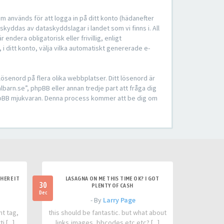
om används för att logga in på ditt konto (hädanefter
skyddas av dataskyddslagar i landet som vi finns i. All
dera obligatorisk eller frivillig, enligt
 i ditt konto, välja vilka automatiskt genererade e-
ösenord på flera olika webbplatser. Ditt lösenord är
barn.se”, phpBB eller annan tredje part att fråga dig
 phpBB mjukvaran. Denna process kommer att be dig om
HERE IT
LASAGNA ON ME THIS TIME OK? I GOT
30
PLENTY OF CASH
Dec
- By
Larry Page
nt tag,
this should be fantastic. but what about
 [...]
links,images, bbcodes etc etc? [...]