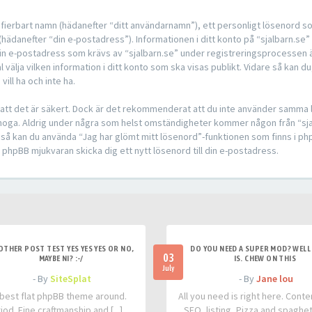
ntifierbart namn (hädanefter “ditt användarnamn”), ett personligt lösenord s
(hädanefter “din e-postadress”). Informationen i ditt konto på “sjalbarn.se” 
 e-postadress som krävs av “sjalbarn.se” under registreringsprocessen är en
välja vilken information i ditt konto som ska visas publikt. Vidare så kan du,
ll ha och inte ha.
å att det är säkert. Dock är det rekommenderat att du inte använder samma l
et noga. Aldrig under några som helst omständigheter kommer någon från “sjal
d så kan du använda “Jag har glömt mitt lösenord”-funktionen som finns i
hpBB mjukvaran skicka dig ett nytt lösenord till din e-postadress.
OTHER POST TEST YES YES YES OR NO,
DO YOU NEED A SUPER MOD? WELL 
03
MAYBE NI? :-/
IS. CHEW ON THIS
July
- By
SiteSplat
- By
Jane lou
best flat phpBB theme around.
All you need is right here. Conte
iod. Fine craftmanship and [...]
SEO, listing, Pizza and spaghetti