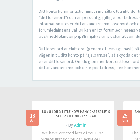
Ditt konto kommer alltid minst innehålla ett unikt ide
“ditt lösenord”) och en personlig, giltig e-postadress 
information utöver ditt användarnamn, lösenord och din
forumledningens val. Du kan enligt forumledningens val 
postmeddelanden phpBB mjukvaran skickar ut som du vi
Ditt lösenord är chiffrerat (genom ett envägs-hash) s
vägen in till ditt konto på “sjalbarn.se”, så skydda d
efter ditt lösenord. Om du glömmer bort ditt lösenor
ditt användarnamn och din e-postadress, sen kommer p
LONG LONG TITLE HOW MANY CHARS? LETS
AN
18
25
SEE 123 OK MORE? YES 60
Apr
June
- By
Admin
We have created lots of YouTube
The 
videos just so you can achieve [...]
Per