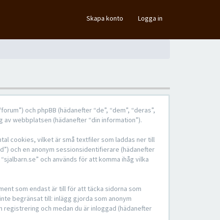
×
Skapa konto
Logga in
.se/forum”) och phpBB (hädanefter “de”, “dem”, “deras”,
 av webbplatsen (hädanefter “din information”).
l cookies, vilket är små textfiler som laddas ner till
-id”) och en anonym sessionsidentifierare (hädanefter
 “sjalbarn.se” och används för att komma ihåg vilka
ent som endast är till för att täcka sidorna som
 inte begränsat till: inlägg gjorda som anonym
in registrering och medan du är inloggad (hädanefter