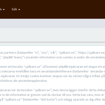
um
Sök
eras partners (hädanefter “vi”, “oss”, “vår”, “sjalbarn.se”, “https://sjalbarn
 “phpBB Teams”) använder information som samlas in under din användning
 genom att besöka “sjalbarn.se” så kommer phpBB mjukvaran att skapa ett anta
 cookisarna innehåller bara en användaridentifierare (hädanefter “användar
B mjukvaran. En tredje cookie kommer skapas när du väl läst några trådar på
 förbättras din användarupplevelse.
kvaran när du besöker “sjalbarn.se”, men dessa ligger utanför detta dokum
 in din information är genom vad du skickar till oss. Detta kan vara, men är
å “sjalbarn.se” (hädanefter “ditt konto”) och inlägg sparade av dig efter d