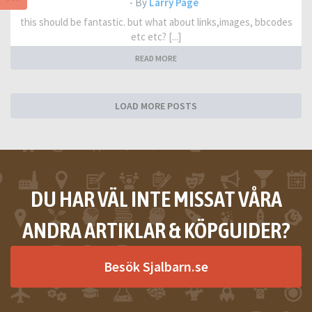
- By
Larry Page
this should be fantastic. but what about links,images, bbcodes
etc etc? [...]
READ MORE
LOAD MORE POSTS
DU HAR VÄL INTE MISSAT VÅRA
ANDRA ARTIKLAR & KÖPGUIDER?
Besök Sjalbarn.se