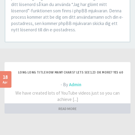
ditt lösenord så kan du använda “Jag har glömt mitt
lösenord”-funktionen som finns i phpBB mjukvaran. Denna
process kommer att be dig om ditt användarnamn och din e-
postadress, sen kommer phpBB mjukvaran skicka dig ett
nytt lösenord till din e-postadress.
LONG LONG TITLE HOW MANY CHARS? LETS SEE 123 OK MORE? YES 60
18
Apr
- By
Admin
We have created lots of YouTube videos just so you can
achieve [...]
READ MORE