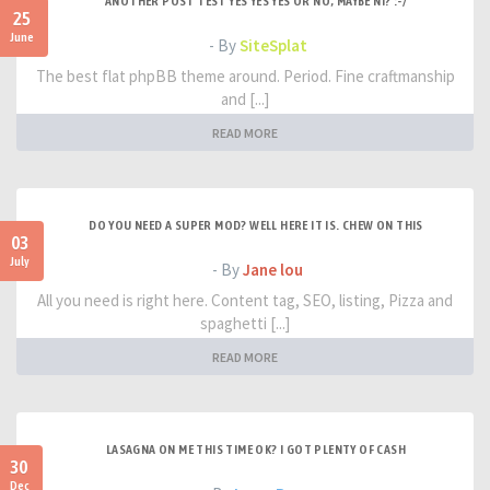
ANOTHER POST TEST YES YES YES OR NO, MAYBE NI? :-/
25
June
- By
SiteSplat
The best flat phpBB theme around. Period. Fine craftmanship
and [...]
READ MORE
DO YOU NEED A SUPER MOD? WELL HERE IT IS. CHEW ON THIS
03
July
- By
Jane lou
All you need is right here. Content tag, SEO, listing, Pizza and
spaghetti [...]
READ MORE
LASAGNA ON ME THIS TIME OK? I GOT PLENTY OF CASH
30
Dec