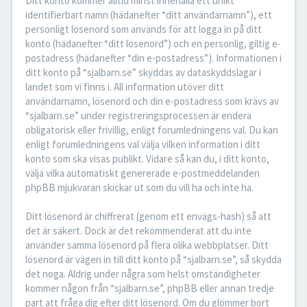
Ditt konto kommer alltid minst innehålla ett unikt
identifierbart namn (hädanefter “ditt användarnamn”), ett
personligt lösenord som används för att logga in på ditt
konto (hädanefter “ditt lösenord”) och en personlig, giltig e-
postadress (hädanefter “din e-postadress”). Informationen i
ditt konto på “sjalbarn.se” skyddas av dataskyddslagar i
landet som vi finns i. All information utöver ditt
användarnamn, lösenord och din e-postadress som krävs av
“sjalbarn.se” under registreringsprocessen är endera
obligatorisk eller frivillig, enligt forumledningens val. Du kan
enligt forumledningens val välja vilken information i ditt
konto som ska visas publikt. Vidare så kan du, i ditt konto,
välja vilka automatiskt genererade e-postmeddelanden
phpBB mjukvaran skickar ut som du vill ha och inte ha.
Ditt lösenord är chiffrerat (genom ett envägs-hash) så att
det är säkert. Dock är det rekommenderat att du inte
använder samma lösenord på flera olika webbplatser. Ditt
lösenord är vägen in till ditt konto på “sjalbarn.se”, så skydda
det noga. Aldrig under några som helst omständigheter
kommer någon från “sjalbarn.se”, phpBB eller annan tredje
part att fråga dig efter ditt lösenord. Om du glömmer bort