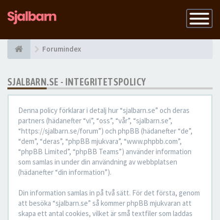
Slå
på
navigatio
Forumindex
SJALBARN.SE - INTEGRITETSPOLICY
Denna policy förklarar i detalj hur “sjalbarn.se” och deras
partners (hädanefter “vi”, “oss”, “vår”, “sjalbarn.se”,
“https://sjalbarn.se/forum”) och phpBB (hädanefter “de”,
“dem”, “deras”, “phpBB mjukvara”, “www.phpbb.com”,
“phpBB Limited”, “phpBB Teams”) använder information
som samlas in under din användning av webbplatsen
(hädanefter “din information”).
Din information samlas in på två sätt. För det första, genom
att besöka “sjalbarn.se” så kommer phpBB mjukvaran att
skapa ett antal cookies, vilket är små textfiler som laddas