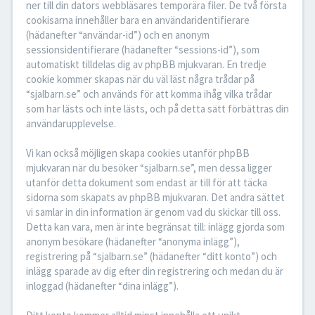
ner till din dators webbläsares temporära filer. De två första
cookisarna innehåller bara en användaridentifierare
(hädanefter “användar-id”) och en anonym
sessionsidentifierare (hädanefter “sessions-id”), som
automatiskt tilldelas dig av phpBB mjukvaran. En tredje
cookie kommer skapas när du väl läst några trådar på
“sjalbarn.se” och används för att komma ihåg vilka trådar
som har lästs och inte lästs, och på detta sätt förbättras din
användarupplevelse.
Vi kan också möjligen skapa cookies utanför phpBB
mjukvaran när du besöker “sjalbarn.se”, men dessa ligger
utanför detta dokument som endast är till för att täcka
sidorna som skapats av phpBB mjukvaran. Det andra sättet
vi samlar in din information är genom vad du skickar till oss.
Detta kan vara, men är inte begränsat till: inlägg gjorda som
anonym besökare (hädanefter “anonyma inlägg”),
registrering på “sjalbarn.se” (hädanefter “ditt konto”) och
inlägg sparade av dig efter din registrering och medan du är
inloggad (hädanefter “dina inlägg”).