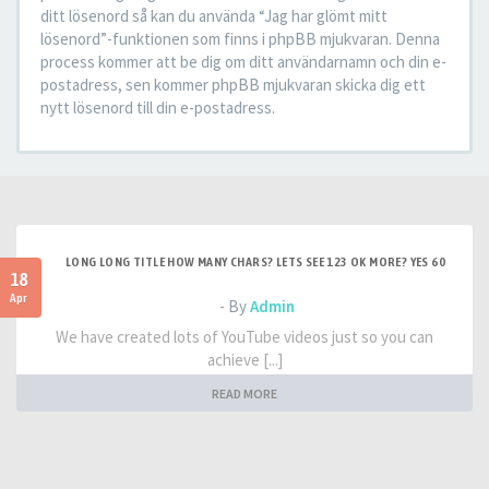
ditt lösenord så kan du använda “Jag har glömt mitt
lösenord”-funktionen som finns i phpBB mjukvaran. Denna
process kommer att be dig om ditt användarnamn och din e-
postadress, sen kommer phpBB mjukvaran skicka dig ett
nytt lösenord till din e-postadress.
LONG LONG TITLE HOW MANY CHARS? LETS SEE 123 OK MORE? YES 60
18
Apr
- By
Admin
We have created lots of YouTube videos just so you can
achieve [...]
READ MORE