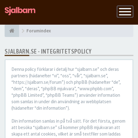
Slå
på
navigatio
Forumindex
SJALBARN.SE - INTEGRITETSPOLICY
Denna policy förklarar i detalj hur “sjalbarn.se” och deras
partners (hädanefter “vi”, “oss”, “vår”, “sjalbarn.se”,
“https://sjalbarn.se/forum”) och phpBB (hädanefter “de”,
“dem”, “deras”, “phpBB mjukvara”, “www.phpbb.com”,
“phpBB Limited”, “phpBB Teams”) använder information
som samlas in under din användning av webbplatsen
(hädanefter “din information”).
Din information samlas in på två sätt. För det första, genom
att besöka “sjalbarn.se” så kommer phpBB mjukvaran att
skapa ett antal cookies, vilket är små textfiler som laddas