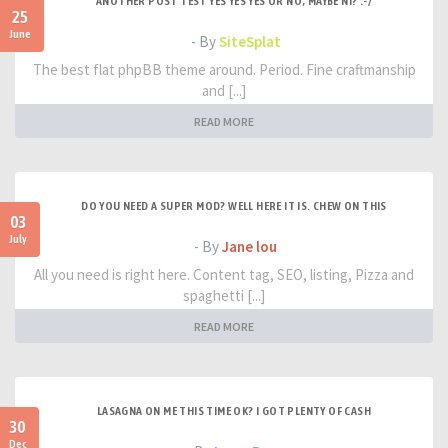
ANOTHER POST TEST YES YES YES OR NO, MAYBE NI? :-/
25
June
- By
SiteSplat
The best flat phpBB theme around. Period. Fine craftmanship
and [...]
READ MORE
DO YOU NEED A SUPER MOD? WELL HERE IT IS. CHEW ON THIS
03
July
- By
Jane lou
All you need is right here. Content tag, SEO, listing, Pizza and
spaghetti [...]
READ MORE
LASAGNA ON ME THIS TIME OK? I GOT PLENTY OF CASH
30
Dec