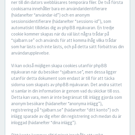
ner till din dators webbläsares temporära filer. De två första
cookisarna innehåller bara en användaridentifierare
(hädanefter “användar-id”) och en anonym
sessionsidentifierare (hädanefter “sessions-id”), som
automatiskt tilldelas dig av phpBB mjukvaran. En tredje
cookie kommer skapas när du väl läst några trådar på
“sjalbarn.se” och används för att komma ihåg vilka trådar
som har lästs och inte lästs, och på detta sätt förbättras din
användarupplevelse.
Vi kan också möjligen skapa cookies utanför phpBB
mjukvaran när du besöker “sjalbarn.se”, men dessa ligger
utanför detta dokument som endast är till för att täcka
sidorna som skapats av phpBB mjukvaran. Det andra sättet
vi samlar in din information är genom vad du skickar till oss.
Detta kan vara, men är inte begränsat till: inlägg gjorda som
anonym besökare (hädanefter “anonyma inlägg”),
registrering på “sjalbarn.se” (hädanefter “ditt konto”) och
inlägg sparade av dig efter din registrering och medan du är
inloggad (hädanefter “dina inlägg”).