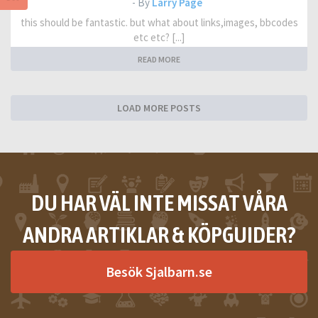
- By
Larry Page
this should be fantastic. but what about links,images, bbcodes
etc etc? [...]
READ MORE
LOAD MORE POSTS
DU HAR VÄL INTE MISSAT VÅRA
ANDRA ARTIKLAR & KÖPGUIDER?
Besök Sjalbarn.se