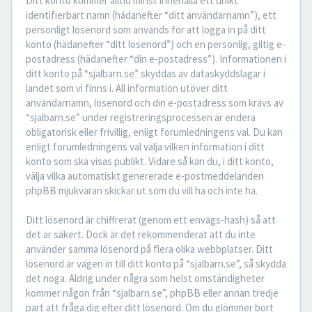
Ditt konto kommer alltid minst innehålla ett unikt
identifierbart namn (hädanefter “ditt användarnamn”), ett
personligt lösenord som används för att logga in på ditt
konto (hädanefter “ditt lösenord”) och en personlig, giltig e-
postadress (hädanefter “din e-postadress”). Informationen i
ditt konto på “sjalbarn.se” skyddas av dataskyddslagar i
landet som vi finns i. All information utöver ditt
användarnamn, lösenord och din e-postadress som krävs av
“sjalbarn.se” under registreringsprocessen är endera
obligatorisk eller frivillig, enligt forumledningens val. Du kan
enligt forumledningens val välja vilken information i ditt
konto som ska visas publikt. Vidare så kan du, i ditt konto,
välja vilka automatiskt genererade e-postmeddelanden
phpBB mjukvaran skickar ut som du vill ha och inte ha.
Ditt lösenord är chiffrerat (genom ett envägs-hash) så att
det är säkert. Dock är det rekommenderat att du inte
använder samma lösenord på flera olika webbplatser. Ditt
lösenord är vägen in till ditt konto på “sjalbarn.se”, så skydda
det noga. Aldrig under några som helst omständigheter
kommer någon från “sjalbarn.se”, phpBB eller annan tredje
part att fråga dig efter ditt lösenord. Om du glömmer bort