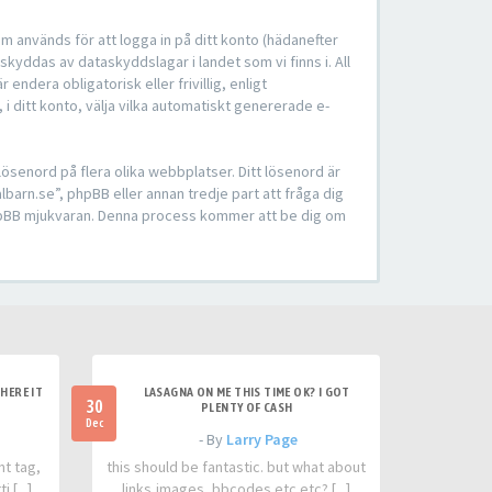
om används för att logga in på ditt konto (hädanefter
skyddas av dataskyddslagar i landet som vi finns i. All
dera obligatorisk eller frivillig, enligt
 i ditt konto, välja vilka automatiskt genererade e-
ösenord på flera olika webbplatser. Ditt lösenord är
barn.se”, phpBB eller annan tredje part att fråga dig
 phpBB mjukvaran. Denna process kommer att be dig om
HERE IT
LASAGNA ON ME THIS TIME OK? I GOT
30
PLENTY OF CASH
Dec
- By
Larry Page
nt tag,
this should be fantastic. but what about
 [...]
links,images, bbcodes etc etc? [...]