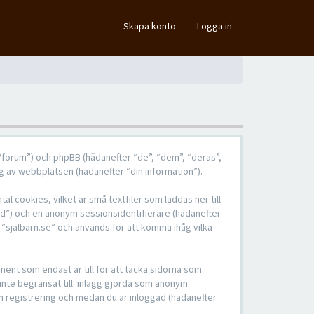
×
Skapa konto
Logga in
.se/forum”) och phpBB (hädanefter “de”, “dem”, “deras”,
 av webbplatsen (hädanefter “din information”).
l cookies, vilket är små textfiler som laddas ner till
-id”) och en anonym sessionsidentifierare (hädanefter
 “sjalbarn.se” och används för att komma ihåg vilka
ent som endast är till för att täcka sidorna som
 inte begränsat till: inlägg gjorda som anonym
in registrering och medan du är inloggad (hädanefter