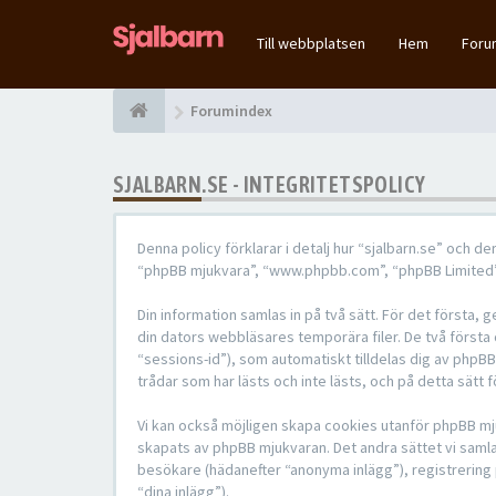
Till webbplatsen
Hem
For
Forumindex
SJALBARN.SE - INTEGRITETSPOLICY
Denna policy förklarar i detalj hur “sjalbarn.se” och d
“phpBB mjukvara”, “www.phpbb.com”, “phpBB Limited”,
Din information samlas in på två sätt. För det första,
din dators webbläsares temporära filer. De två första
“sessions-id”), som automatiskt tilldelas dig av phpB
trådar som har lästs och inte lästs, och på detta sätt
Vi kan också möjligen skapa cookies utanför phpBB mju
skapats av phpBB mjukvaran. Det andra sättet vi samlar
besökare (hädanefter “anonyma inlägg”), registrering p
“dina inlägg”).