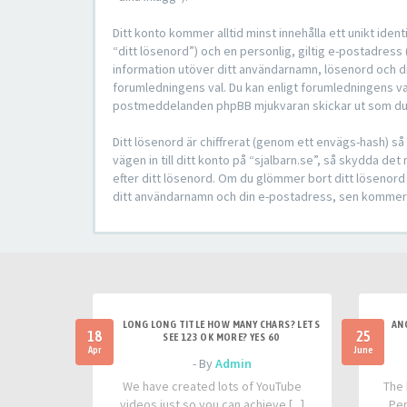
Ditt konto kommer alltid minst innehålla ett unikt ide
“ditt lösenord”) och en personlig, giltig e-postadress 
information utöver ditt användarnamn, lösenord och din
forumledningens val. Du kan enligt forumledningens val 
postmeddelanden phpBB mjukvaran skickar ut som du vi
Ditt lösenord är chiffrerat (genom ett envägs-hash) s
vägen in till ditt konto på “sjalbarn.se”, så skydda d
efter ditt lösenord. Om du glömmer bort ditt lösenor
ditt användarnamn och din e-postadress, sen kommer p
LONG LONG TITLE HOW MANY CHARS? LETS
AN
18
25
SEE 123 OK MORE? YES 60
Apr
June
- By
Admin
We have created lots of YouTube
The 
videos just so you can achieve [...]
Per