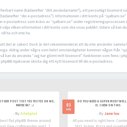
ntifierbart namn (hädanefter “ditt användarnamn”), ett personligt lösenord s
(hädanefter “din e-postadress”). Informationen i ditt konto på “sjalbarn.se” 
 e-postadress som krävs av “sjalbarn.se” under registreringsprocessen är en
välja vilken information i ditt konto som ska visas publikt. Vidare så kan du,
ll ha och inte ha.
å att det är säkert. Dock är det rekommenderat att du inte använder samma l
et noga. Aldrig under några som helst omständigheter kommer någon från “sjal
d så kan du använda “Jag har glömt mitt lösenord”-funktionen som finns i
hpBB mjukvaran skicka dig ett nytt lösenord till din e-postadress.
OTHER POST TEST YES YES YES OR NO,
DO YOU NEED A SUPER MOD? WELL 
03
MAYBE NI? :-/
IS. CHEW ON THIS
July
- By
SiteSplat
- By
Jane lou
best flat phpBB theme around.
All you need is right here. Conte
iod. Fine craftmanship and [...]
SEO, listing, Pizza and spaghetti