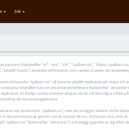
um
Sök
eras partners (hädanefter “vi”, “oss”, “vår”, “sjalbarn.se”, “https://sjalbarn
 “phpBB Teams”) använder information som samlas in under din användning
 genom att besöka “sjalbarn.se” så kommer phpBB mjukvaran att skapa ett anta
 cookisarna innehåller bara en användaridentifierare (hädanefter “användar
B mjukvaran. En tredje cookie kommer skapas när du väl läst några trådar på
 förbättras din användarupplevelse.
kvaran när du besöker “sjalbarn.se”, men dessa ligger utanför detta dokum
 in din information är genom vad du skickar till oss. Detta kan vara, men är
å “sjalbarn.se” (hädanefter “ditt konto”) och inlägg sparade av dig efter d