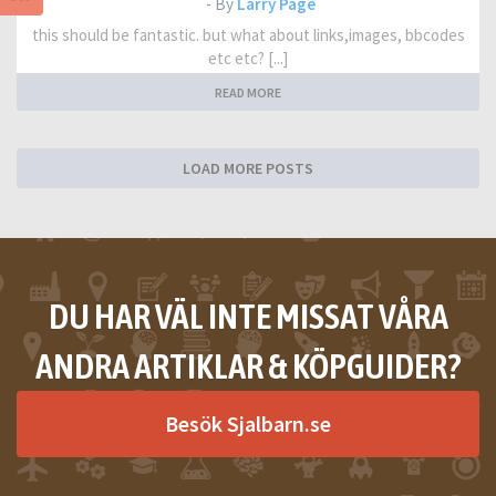
- By
Larry Page
this should be fantastic. but what about links,images, bbcodes
etc etc? [...]
READ MORE
LOAD MORE POSTS
DU HAR VÄL INTE MISSAT VÅRA
ANDRA ARTIKLAR & KÖPGUIDER?
Besök Sjalbarn.se