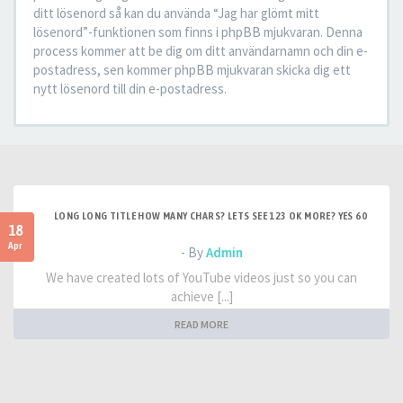
ditt lösenord så kan du använda “Jag har glömt mitt
lösenord”-funktionen som finns i phpBB mjukvaran. Denna
process kommer att be dig om ditt användarnamn och din e-
postadress, sen kommer phpBB mjukvaran skicka dig ett
nytt lösenord till din e-postadress.
LONG LONG TITLE HOW MANY CHARS? LETS SEE 123 OK MORE? YES 60
18
Apr
- By
Admin
We have created lots of YouTube videos just so you can
achieve [...]
READ MORE