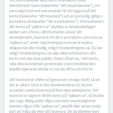
Ditt konto kommer alltid minst innehålla ett unikt
identifierbart namn (hädanefter “ditt användarnamn”), ett
personligt lösenord som används för att logga in på ditt
konto (hädanefter “ditt lösenord”) och en personlig, giltig e-
postadress (hädanefter “din e-postadress”). Informationen i
ditt konto på “sjalbarn.se” skyddas av dataskyddslagar i
landet som vi finns i. All information utöver ditt
användarnamn, lösenord och din e-postadress som krävs av
“sjalbarn.se” under registreringsprocessen är endera
obligatorisk eller frivillig, enligt forumledningens val. Du kan
enligt forumledningens val välja vilken information i ditt
konto som ska visas publikt. Vidare så kan du, i ditt konto,
välja vilka automatiskt genererade e-postmeddelanden
phpBB mjukvaran skickar ut som du vill ha och inte ha.
Ditt lösenord är chiffrerat (genom ett envägs-hash) så att
det är säkert. Dock är det rekommenderat att du inte
använder samma lösenord på flera olika webbplatser. Ditt
lösenord är vägen in till ditt konto på “sjalbarn.se”, så skydda
det noga. Aldrig under några som helst omständigheter
kommer någon från “sjalbarn.se”, phpBB eller annan tredje
part att fråga dig efter ditt lösenord. Om du glömmer bort