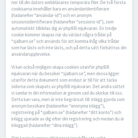
ner till din dators webbläsares temporära filer. De två första
cookisarna innehåller bara en användaridentifierare
(hädanefter “användar-id”) och en anonym
sessionsidentifierare (hädanefter “sessions-id”), som
automatiskt tilldelas dig av phpBB mjukvaran. En tredje
cookie kommer skapas när du väl läst några trådar på
“sjalbarn.se” och används för att komma ihåg vilka trådar
som har lästs och inte lästs, och på detta sätt förbättras din
användarupplevelse.
Vi kan också möjligen skapa cookies utanför phpBB
mjukvaran när du besöker “sjalbarn.se”, men dessa ligger
utanför detta dokument som endast är till för att täcka
sidorna som skapats av phpBB mjukvaran. Det andra sättet
vi samlar in din information är genom vad du skickar till oss.
Detta kan vara, men är inte begränsat till: inlägg gjorda som
anonym besökare (hädanefter “anonyma inlägg”),
registrering på “sjalbarn.se” (hädanefter “ditt konto”) och
inlägg sparade av dig efter din registrering och medan du är
inloggad (hädanefter “dina inlägg”).