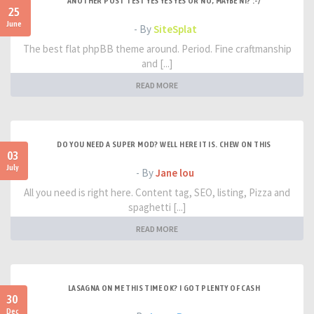
ANOTHER POST TEST YES YES YES OR NO, MAYBE NI? :-/
25
June
- By
SiteSplat
The best flat phpBB theme around. Period. Fine craftmanship
and [...]
READ MORE
DO YOU NEED A SUPER MOD? WELL HERE IT IS. CHEW ON THIS
03
July
- By
Jane lou
All you need is right here. Content tag, SEO, listing, Pizza and
spaghetti [...]
READ MORE
LASAGNA ON ME THIS TIME OK? I GOT PLENTY OF CASH
30
Dec