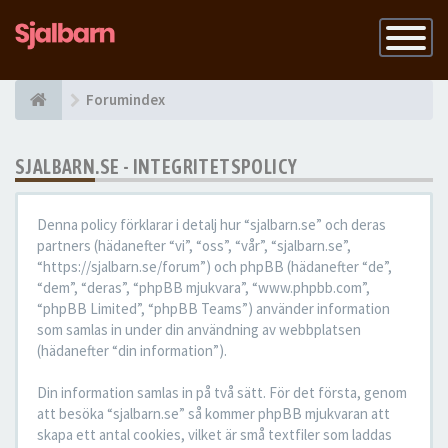
Slå
på
navigatio
Forumindex
SJALBARN.SE - INTEGRITETSPOLICY
Denna policy förklarar i detalj hur “sjalbarn.se” och deras
partners (hädanefter “vi”, “oss”, “vår”, “sjalbarn.se”,
“https://sjalbarn.se/forum”) och phpBB (hädanefter “de”,
“dem”, “deras”, “phpBB mjukvara”, “www.phpbb.com”,
“phpBB Limited”, “phpBB Teams”) använder information
som samlas in under din användning av webbplatsen
(hädanefter “din information”).
Din information samlas in på två sätt. För det första, genom
att besöka “sjalbarn.se” så kommer phpBB mjukvaran att
skapa ett antal cookies, vilket är små textfiler som laddas