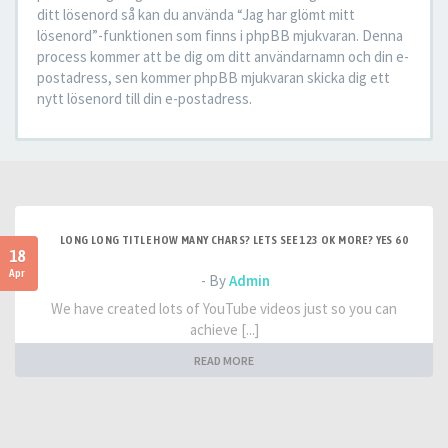
ditt lösenord så kan du använda “Jag har glömt mitt
lösenord”-funktionen som finns i phpBB mjukvaran. Denna
process kommer att be dig om ditt användarnamn och din e-
postadress, sen kommer phpBB mjukvaran skicka dig ett
nytt lösenord till din e-postadress.
LONG LONG TITLE HOW MANY CHARS? LETS SEE 123 OK MORE? YES 60
18
Apr
- By
Admin
We have created lots of YouTube videos just so you can
achieve [...]
READ MORE