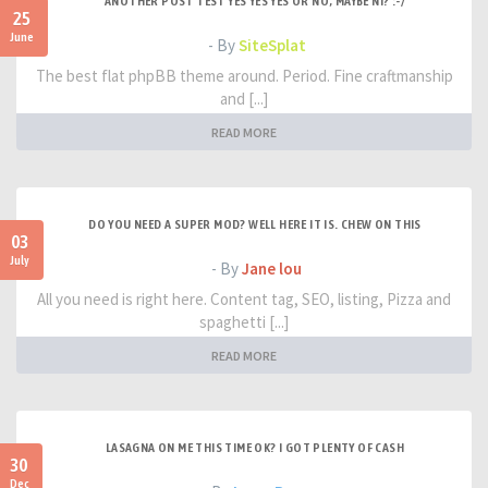
ANOTHER POST TEST YES YES YES OR NO, MAYBE NI? :-/
25
June
- By
SiteSplat
The best flat phpBB theme around. Period. Fine craftmanship
and [...]
READ MORE
DO YOU NEED A SUPER MOD? WELL HERE IT IS. CHEW ON THIS
03
July
- By
Jane lou
All you need is right here. Content tag, SEO, listing, Pizza and
spaghetti [...]
READ MORE
LASAGNA ON ME THIS TIME OK? I GOT PLENTY OF CASH
30
Dec