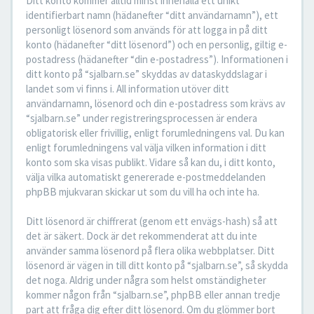
Ditt konto kommer alltid minst innehålla ett unikt
identifierbart namn (hädanefter “ditt användarnamn”), ett
personligt lösenord som används för att logga in på ditt
konto (hädanefter “ditt lösenord”) och en personlig, giltig e-
postadress (hädanefter “din e-postadress”). Informationen i
ditt konto på “sjalbarn.se” skyddas av dataskyddslagar i
landet som vi finns i. All information utöver ditt
användarnamn, lösenord och din e-postadress som krävs av
“sjalbarn.se” under registreringsprocessen är endera
obligatorisk eller frivillig, enligt forumledningens val. Du kan
enligt forumledningens val välja vilken information i ditt
konto som ska visas publikt. Vidare så kan du, i ditt konto,
välja vilka automatiskt genererade e-postmeddelanden
phpBB mjukvaran skickar ut som du vill ha och inte ha.
Ditt lösenord är chiffrerat (genom ett envägs-hash) så att
det är säkert. Dock är det rekommenderat att du inte
använder samma lösenord på flera olika webbplatser. Ditt
lösenord är vägen in till ditt konto på “sjalbarn.se”, så skydda
det noga. Aldrig under några som helst omständigheter
kommer någon från “sjalbarn.se”, phpBB eller annan tredje
part att fråga dig efter ditt lösenord. Om du glömmer bort