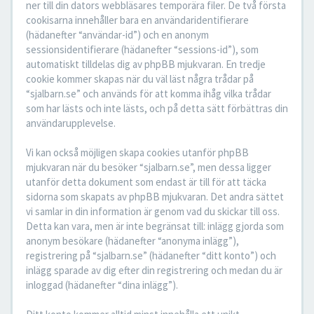
ner till din dators webbläsares temporära filer. De två första
cookisarna innehåller bara en användaridentifierare
(hädanefter “användar-id”) och en anonym
sessionsidentifierare (hädanefter “sessions-id”), som
automatiskt tilldelas dig av phpBB mjukvaran. En tredje
cookie kommer skapas när du väl läst några trådar på
“sjalbarn.se” och används för att komma ihåg vilka trådar
som har lästs och inte lästs, och på detta sätt förbättras din
användarupplevelse.
Vi kan också möjligen skapa cookies utanför phpBB
mjukvaran när du besöker “sjalbarn.se”, men dessa ligger
utanför detta dokument som endast är till för att täcka
sidorna som skapats av phpBB mjukvaran. Det andra sättet
vi samlar in din information är genom vad du skickar till oss.
Detta kan vara, men är inte begränsat till: inlägg gjorda som
anonym besökare (hädanefter “anonyma inlägg”),
registrering på “sjalbarn.se” (hädanefter “ditt konto”) och
inlägg sparade av dig efter din registrering och medan du är
inloggad (hädanefter “dina inlägg”).