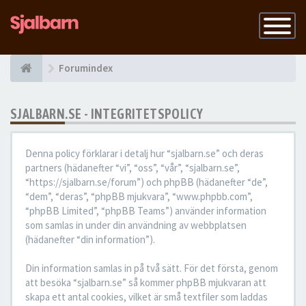
Slå
på
navigatio
Forumindex
SJALBARN.SE - INTEGRITETSPOLICY
Denna policy förklarar i detalj hur “sjalbarn.se” och deras
partners (hädanefter “vi”, “oss”, “vår”, “sjalbarn.se”,
“https://sjalbarn.se/forum”) och phpBB (hädanefter “de”,
“dem”, “deras”, “phpBB mjukvara”, “www.phpbb.com”,
“phpBB Limited”, “phpBB Teams”) använder information
som samlas in under din användning av webbplatsen
(hädanefter “din information”).
Din information samlas in på två sätt. För det första, genom
att besöka “sjalbarn.se” så kommer phpBB mjukvaran att
skapa ett antal cookies, vilket är små textfiler som laddas