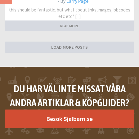
- By
Larry Page
this should be fantastic. but what about links,images, bbcodes
etc etc? [...]
READ MORE
LOAD MORE POSTS
DU HAR VÄL INTE MISSAT VÅRA
ANDRA ARTIKLAR & KÖPGUIDER?
Besök Sjalbarn.se