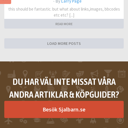
- By
Larry Page
this should be fantastic. but what about links,images, bbcodes
etc etc? [...]
READ MORE
LOAD MORE POSTS
DU HAR VÄL INTE MISSAT VÅRA
ANDRA ARTIKLAR & KÖPGUIDER?
Besök Sjalbarn.se