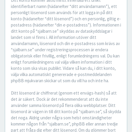
Ditt konto kommer alltid minst innehålla ett unikt
identifierbart namn (hädanefter “ditt användarnamn”), ett
personligt lösenord som används för att logga in på ditt
konto (hädanefter “ditt lösenord”) och en personlig, giltig e-
postadress (hädanefter “din e-postadress”). Informationen i
ditt konto på “sjalbarn.se” skyddas av dataskyddslagar i
landet som vi finns i. All information utöver ditt
användarnamn, lösenord och din e-postadress som krävs av
“sjalbarn.se” under registreringsprocessen är endera
obligatorisk eller frivillig, enligt forumledningens val. Du kan
enligt forumledningens val välja vilken information i ditt
konto som ska visas publikt. Vidare så kan du, i ditt konto,
välja vilka automatiskt genererade e-postmeddelanden
phpBB mjukvaran skickar ut som du vill ha och inte ha.
Ditt lösenord är chiffrerat (genom ett envägs-hash) så att
det är säkert. Dock är det rekommenderat att du inte
använder samma lösenord på flera olika webbplatser. Ditt
lösenord är vägen in till ditt konto på “sjalbarn.se”, så skydda
det noga. Aldrig under några som helst omständigheter
kommer någon från “sjalbarn.se”, phpBB eller annan tredje
part att fråga dig efter ditt lösenord. Om du glömmer bort