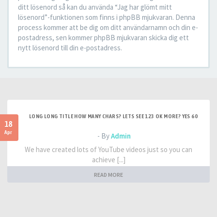
ditt lösenord så kan du använda “Jag har glömt mitt
lösenord”-funktionen som finns i phpBB mjukvaran. Denna
process kommer att be dig om ditt användarnamn och din e-
postadress, sen kommer phpBB mjukvaran skicka dig ett
nytt lösenord till din e-postadress.
LONG LONG TITLE HOW MANY CHARS? LETS SEE 123 OK MORE? YES 60
18
Apr
- By
Admin
We have created lots of YouTube videos just so you can
achieve [...]
READ MORE