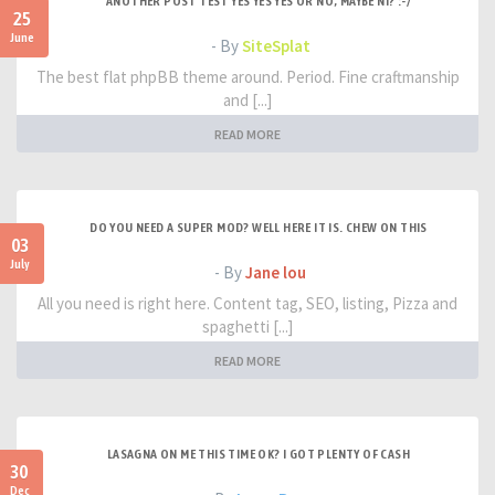
ANOTHER POST TEST YES YES YES OR NO, MAYBE NI? :-/
25
June
- By
SiteSplat
The best flat phpBB theme around. Period. Fine craftmanship
and [...]
READ MORE
DO YOU NEED A SUPER MOD? WELL HERE IT IS. CHEW ON THIS
03
July
- By
Jane lou
All you need is right here. Content tag, SEO, listing, Pizza and
spaghetti [...]
READ MORE
LASAGNA ON ME THIS TIME OK? I GOT PLENTY OF CASH
30
Dec