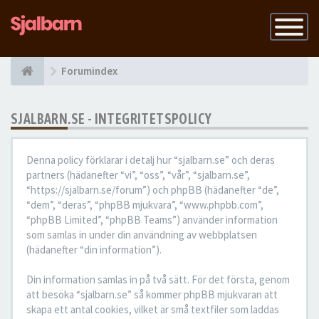
Slå
på
navigatio
Forumindex
SJALBARN.SE - INTEGRITETSPOLICY
Denna policy förklarar i detalj hur “sjalbarn.se” och deras
partners (hädanefter “vi”, “oss”, “vår”, “sjalbarn.se”,
“https://sjalbarn.se/forum”) och phpBB (hädanefter “de”,
“dem”, “deras”, “phpBB mjukvara”, “www.phpbb.com”,
“phpBB Limited”, “phpBB Teams”) använder information
som samlas in under din användning av webbplatsen
(hädanefter “din information”).
Din information samlas in på två sätt. För det första, genom
att besöka “sjalbarn.se” så kommer phpBB mjukvaran att
skapa ett antal cookies, vilket är små textfiler som laddas