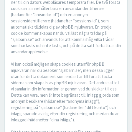
ner till din dators webbläsares temporära filer. De två första
cookisarna innehåller bara en användaridentifierare
(hädanefter “användar-id”) och en anonym
sessionsidentifierare (hädanefter “sessions-id”), som
automatiskt tilldelas dig av phpBB mjukvaran. En tredje
cookie kommer skapas när du väl läst några trådar på
“sjalbarn.se” och används för att komma ihåg vilka trådar
som har lästs och inte lästs, och på detta sätt förbättras din
användarupplevelse.
Vi kan också möjligen skapa cookies utanför phpBB
mjukvaran när du besöker “sjalbarn.se”, men dessa ligger
utanför detta dokument som endast är till för att täcka
sidorna som skapats av phpBB mjukvaran. Det andra sättet
vi samlar in din information är genom vad du skickar till oss.
Detta kan vara, men är inte begränsat till: inlägg gjorda som
anonym besökare (hädanefter “anonyma inlägg”),
registrering på “sjalbarn.se” (hädanefter “ditt konto”) och
inlägg sparade av dig efter din registrering och medan du är
inloggad (hädanefter “dina inlägg”).