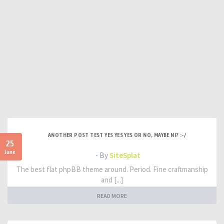
ANOTHER POST TEST YES YES YES OR NO, MAYBE NI? :-/
25
June
- By
SiteSplat
The best flat phpBB theme around. Period. Fine craftmanship
and [...]
READ MORE