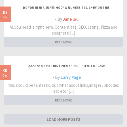
DO YOU NEED A SUPER MOD? WELL HERE IT IS. CHEW ON THIS
03
July
- By
Jane lou
All you need is right here. Content tag, SEO, listing, Pizza and
spaghetti [...]
READ MORE
LASAGNA ON ME THIS TIME OK? I GOT PLENTY OF CASH
30
Dec
- By
Larry Page
this should be fantastic. but what about links,images, bbcodes
etc etc? [...]
READ MORE
LOAD MORE POSTS