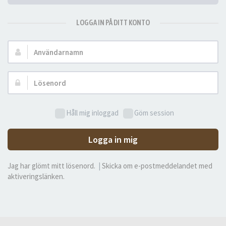
LOGGA IN PÅ DITT KONTO
Användarnamn:
Lösenord:
Håll mig inloggad
Göm session
Logga in mig
Jag har glömt mitt lösenord.
|
Skicka om e-postmeddelandet med
aktiveringslänken.