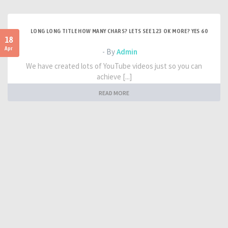
LONG LONG TITLE HOW MANY CHARS? LETS SEE 123 OK MORE? YES 60
18
Apr
- By
Admin
We have created lots of YouTube videos just so you can
achieve [...]
READ MORE