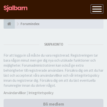
Slå
på
navigatio
Forumindex
SKAPA KONTO
För att logga in så måste du vara registrerad. Registreringen tar
bara någon minut men ger dig nya och utökade funktioner och
möjligheter. Forumadministratören kan också ge extra
behörigheter till registrerade användare. Försäkra dig om att du har
läst och accepterat våra användarvillkor och vår integritetspolicy
innan du registrerar dig. Försäkra dig om att du läst eventuella
forumregler innan du skriver något.
Användarvillkor
|
Integritetspolicy
Bli medlem