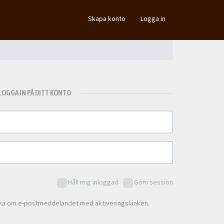
×
Skapa konto
Logga in
LOGGA IN PÅ DITT KONTO
Håll mig inloggad
Göm session
ka om e-postmeddelandet med aktiveringslänken.