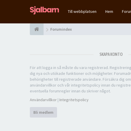
Till webbplatsen
Hem
For
Forumindex
SKAPA KONTO
För att logga in så måste du vara registrerad. Registreri
dig nya och utökade funktioner och möjligheter. Forumad
behörigheter till registrerade användare. Försäkra dig om
användarvillkor och vår integritetspolicy innan du registre
eventuella forumregler innan du skriver något.
Användarvillkor
|
Integritetspolicy
Bli medlem