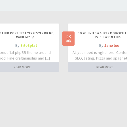
OTHER POST TEST YES YES YES OR NO,
DO YOU NEED A SUPER MOD? WELL 
03
MAYBE NI? :-/
IS. CHEW ON THIS
July
- By
SiteSplat
- By
Jane lou
best flat phpBB theme around.
All you need is right here. Conte
iod. Fine craftmanship and [...]
SEO, listing, Pizza and spaghetti
READ MORE
READ MORE