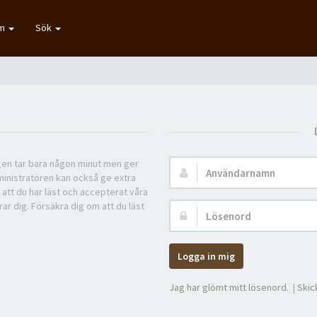
um
Sök
ngen tar bara någon minut men ger
Användarnamn:
ministratören kan också ge extra
 att du har läst och accepterat våra
rar dig. Försäkra dig om att du läst
Lösenord:
Logga in mig
Jag har glömt mitt lösenord.
|
Skic