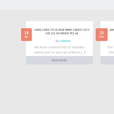
LONG LONG TITLE HOW MANY CHARS? LETS
AN
18
25
SEE 123 OK MORE? YES 60
Apr
June
- By
Admin
We have created lots of YouTube
The 
videos just so you can achieve [...]
Per
READ MORE