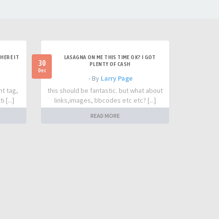
HERE IT
LASAGNA ON ME THIS TIME OK? I GOT
30
PLENTY OF CASH
Dec
- By
Larry Page
nt tag,
this should be fantastic. but what about
 [...]
links,images, bbcodes etc etc? [...]
READ MORE