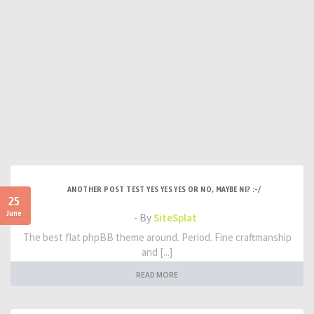
ANOTHER POST TEST YES YES YES OR NO, MAYBE NI? :-/
25
June
- By
SiteSplat
The best flat phpBB theme around. Period. Fine craftmanship
and [...]
READ MORE