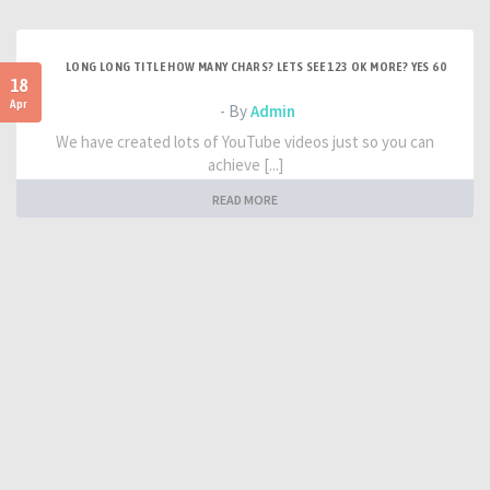
LONG LONG TITLE HOW MANY CHARS? LETS SEE 123 OK MORE? YES 60
18
Apr
- By
Admin
We have created lots of YouTube videos just so you can
achieve [...]
READ MORE