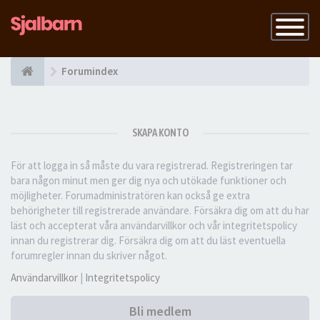
Slå
på
navigatio
Forumindex
SKAPA KONTO
För att logga in så måste du vara registrerad. Registreringen tar
bara någon minut men ger dig nya och utökade funktioner och
möjligheter. Forumadministratören kan också ge extra
behörigheter till registrerade användare. Försäkra dig om att du har
läst och accepterat våra användarvillkor och vår integritetspolicy
innan du registrerar dig. Försäkra dig om att du läst eventuella
forumregler innan du skriver något.
Användarvillkor
|
Integritetspolicy
Bli medlem