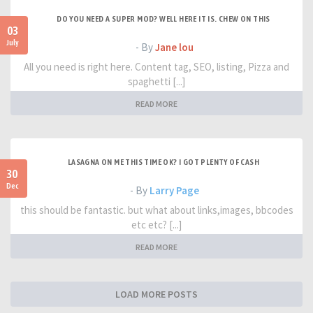
DO YOU NEED A SUPER MOD? WELL HERE IT IS. CHEW ON THIS
03
July
- By
Jane lou
All you need is right here. Content tag, SEO, listing, Pizza and
spaghetti [...]
READ MORE
LASAGNA ON ME THIS TIME OK? I GOT PLENTY OF CASH
30
Dec
- By
Larry Page
this should be fantastic. but what about links,images, bbcodes
etc etc? [...]
READ MORE
LOAD MORE POSTS