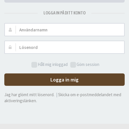
LOGGA IN PÅ DITT KONTO
Användarnamn:
Lösenord:
Håll mig inloggad
Göm session
Logga in mig
Jag har glömt mitt lösenord.
|
Skicka om e-postmeddelandet med
aktiveringslänken.