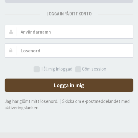
LOGGA IN PÅ DITT KONTO
Användarnamn:
Lösenord:
Håll mig inloggad
Göm session
Logga in mig
Jag har glömt mitt lösenord.
|
Skicka om e-postmeddelandet med
aktiveringslänken.