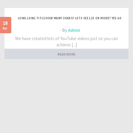
LONG LONG TITLE HOW MANY CHARS? LETS SEE 123 OK MORE? YES 60
18
Apr
- By
Admin
We have created lots of YouTube videos just so you can
achieve [...]
READ MORE