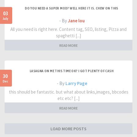
DO YOU NEED A SUPER MOD? WELL HERE IT IS. CHEW ON THIS
03
July
- By
Jane lou
All you need is right here. Content tag, SEO, listing, Pizza and
spaghetti [...]
READ MORE
LASAGNA ON ME THIS TIME OK? I GOT PLENTY OF CASH
30
Dec
- By
Larry Page
this should be fantastic. but what about links,images, bbcodes
etc etc? [...]
READ MORE
LOAD MORE POSTS