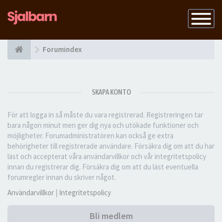
Slå
på
navigatio
Forumindex
SKAPA KONTO
För att logga in så måste du vara registrerad. Registreringen tar
bara någon minut men ger dig nya och utökade funktioner och
möjligheter. Forumadministratören kan också ge extra
behörigheter till registrerade användare. Försäkra dig om att du har
läst och accepterat våra användarvillkor och vår integritetspolicy
innan du registrerar dig. Försäkra dig om att du läst eventuella
forumregler innan du skriver något.
Användarvillkor
|
Integritetspolicy
Bli medlem