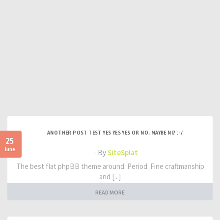
ANOTHER POST TEST YES YES YES OR NO, MAYBE NI? :-/
25
June
- By
SiteSplat
The best flat phpBB theme around. Period. Fine craftmanship
and [...]
READ MORE