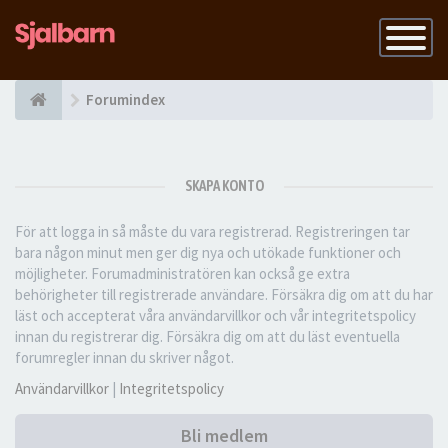
Slå
på
navigatio
Forumindex
SKAPA KONTO
För att logga in så måste du vara registrerad. Registreringen tar
bara någon minut men ger dig nya och utökade funktioner och
möjligheter. Forumadministratören kan också ge extra
behörigheter till registrerade användare. Försäkra dig om att du har
läst och accepterat våra användarvillkor och vår integritetspolicy
innan du registrerar dig. Försäkra dig om att du läst eventuella
forumregler innan du skriver något.
Användarvillkor
|
Integritetspolicy
Bli medlem