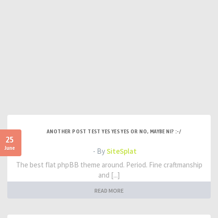
ANOTHER POST TEST YES YES YES OR NO, MAYBE NI? :-/
25
June
- By
SiteSplat
The best flat phpBB theme around. Period. Fine craftmanship
and [...]
READ MORE