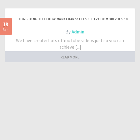
LONG LONG TITLE HOW MANY CHARS? LETS SEE 123 OK MORE? YES 60
18
Apr
- By
Admin
We have created lots of YouTube videos just so you can
achieve [...]
READ MORE