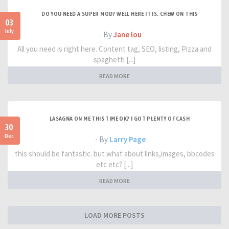
DO YOU NEED A SUPER MOD? WELL HERE IT IS. CHEW ON THIS
03
July
- By
Jane lou
All you need is right here. Content tag, SEO, listing, Pizza and
spaghetti [...]
READ MORE
LASAGNA ON ME THIS TIME OK? I GOT PLENTY OF CASH
30
Dec
- By
Larry Page
this should be fantastic. but what about links,images, bbcodes
etc etc? [...]
READ MORE
LOAD MORE POSTS