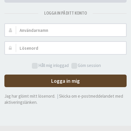
LOGGA IN PÅ DITT KONTO
Användarnamn:
Lösenord:
Håll mig inloggad
Göm session
Logga in mig
Jag har glömt mitt lösenord.
|
Skicka om e-postmeddelandet med
aktiveringslänken.