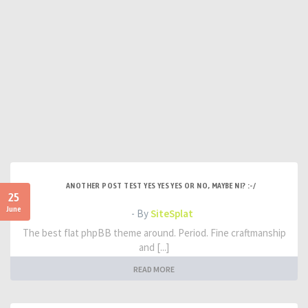
ANOTHER POST TEST YES YES YES OR NO, MAYBE NI? :-/
25
June
- By
SiteSplat
The best flat phpBB theme around. Period. Fine craftmanship
and [...]
READ MORE