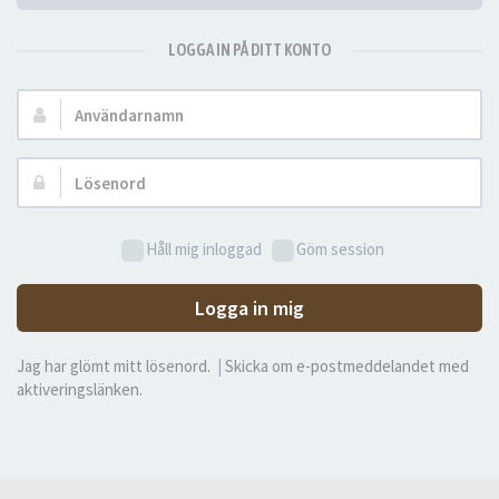
LOGGA IN PÅ DITT KONTO
Användarnamn:
Lösenord:
Håll mig inloggad
Göm session
Logga in mig
Jag har glömt mitt lösenord.
|
Skicka om e-postmeddelandet med
aktiveringslänken.