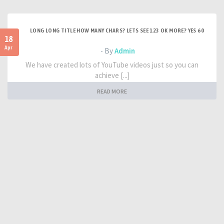
LONG LONG TITLE HOW MANY CHARS? LETS SEE 123 OK MORE? YES 60
18
Apr
- By
Admin
We have created lots of YouTube videos just so you can
achieve [...]
READ MORE