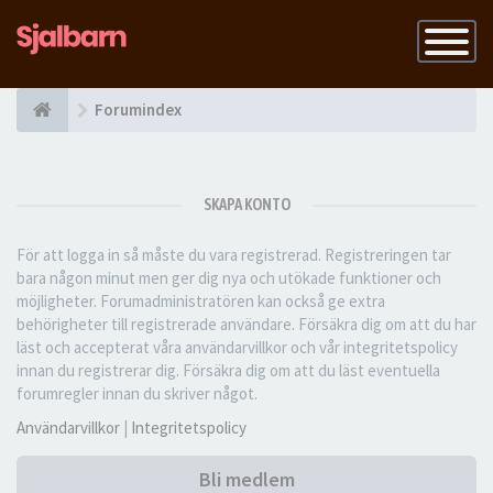
Slå
på
navigatio
Forumindex
SKAPA KONTO
För att logga in så måste du vara registrerad. Registreringen tar
bara någon minut men ger dig nya och utökade funktioner och
möjligheter. Forumadministratören kan också ge extra
behörigheter till registrerade användare. Försäkra dig om att du har
läst och accepterat våra användarvillkor och vår integritetspolicy
innan du registrerar dig. Försäkra dig om att du läst eventuella
forumregler innan du skriver något.
Användarvillkor
|
Integritetspolicy
Bli medlem