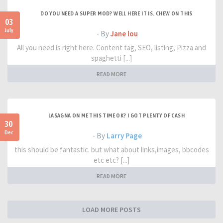
DO YOU NEED A SUPER MOD? WELL HERE IT IS. CHEW ON THIS
03
July
- By
Jane lou
All you need is right here. Content tag, SEO, listing, Pizza and
spaghetti [...]
READ MORE
LASAGNA ON ME THIS TIME OK? I GOT PLENTY OF CASH
30
Dec
- By
Larry Page
this should be fantastic. but what about links,images, bbcodes
etc etc? [...]
READ MORE
LOAD MORE POSTS