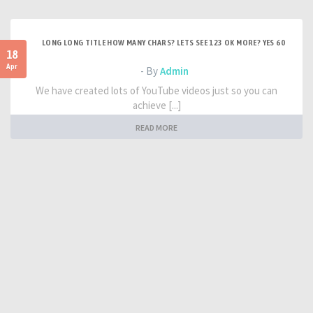
LONG LONG TITLE HOW MANY CHARS? LETS SEE 123 OK MORE? YES 60
18
Apr
- By
Admin
We have created lots of YouTube videos just so you can
achieve [...]
READ MORE