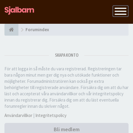
Slå
på
navigatio
Forumindex
SKAPA KONTO
För att logga in så måste du vara registrerad. Registreringen tar
bara någon minut men ger dig nya och utökade funktioner och
möjligheter. Forumadministratören kan också ge extra
behörigheter till registrerade användare. Försäkra dig om att du har
läst och accepterat våra användarvillkor och vår integritetspolicy
innan du registrerar dig. Försäkra dig om att du läst eventuella
forumregler innan du skriver något.
Användarvillkor
|
Integritetspolicy
Bli medlem