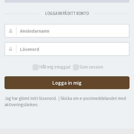
LOGGA IN PÅ DITT KONTO
Användarnamn:
Lösenord:
Håll mig inloggad
Göm session
Logga in mig
Jag har glömt mitt lösenord.
|
Skicka om e-postmeddelandet med
aktiveringslänken.