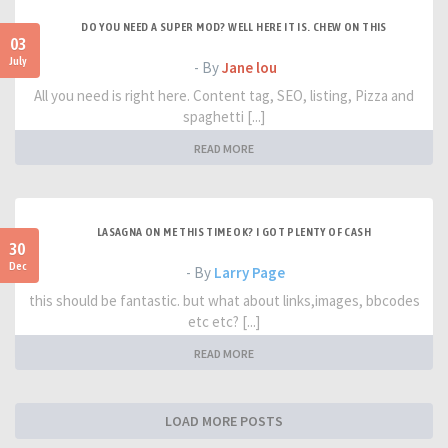
DO YOU NEED A SUPER MOD? WELL HERE IT IS. CHEW ON THIS
03
July
- By
Jane lou
All you need is right here. Content tag, SEO, listing, Pizza and
spaghetti [...]
READ MORE
LASAGNA ON ME THIS TIME OK? I GOT PLENTY OF CASH
30
Dec
- By
Larry Page
this should be fantastic. but what about links,images, bbcodes
etc etc? [...]
READ MORE
LOAD MORE POSTS