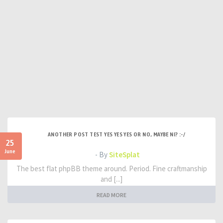
ANOTHER POST TEST YES YES YES OR NO, MAYBE NI? :-/
25
June
- By
SiteSplat
The best flat phpBB theme around. Period. Fine craftmanship
and [...]
READ MORE