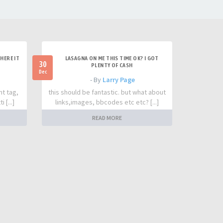
HERE IT
LASAGNA ON ME THIS TIME OK? I GOT
30
PLENTY OF CASH
Dec
- By
Larry Page
nt tag,
this should be fantastic. but what about
 [...]
links,images, bbcodes etc etc? [...]
READ MORE