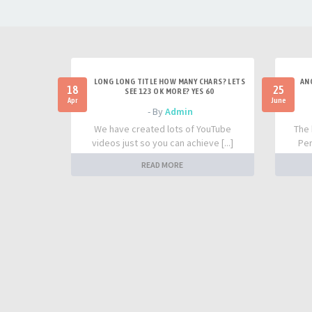
LONG LONG TITLE HOW MANY CHARS? LETS
AN
18
25
SEE 123 OK MORE? YES 60
Apr
June
- By
Admin
We have created lots of YouTube
The 
videos just so you can achieve [...]
Per
READ MORE