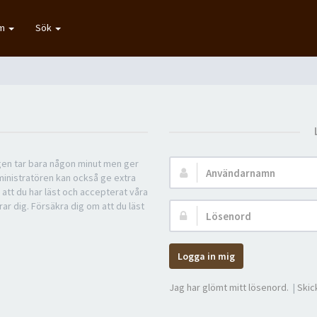
um
Sök
ngen tar bara någon minut men ger
Användarnamn:
ministratören kan också ge extra
 att du har läst och accepterat våra
rar dig. Försäkra dig om att du läst
Lösenord:
Logga in mig
Jag har glömt mitt lösenord.
|
Skic