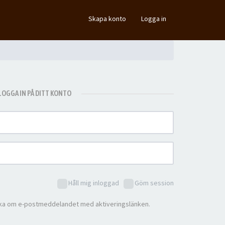
×
Skapa konto
Logga in
LOGGA IN PÅ DITT KONTO
Håll mig inloggad
Göm session
ka om e-postmeddelandet med aktiveringslänken.