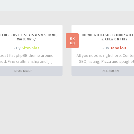
OTHER POST TEST YES YES YES OR NO,
DO YOU NEED A SUPER MOD? WELL 
03
MAYBE NI? :-/
IS. CHEW ON THIS
July
- By
SiteSplat
- By
Jane lou
best flat phpBB theme around.
All you need is right here. Conte
iod. Fine craftmanship and [...]
SEO, listing, Pizza and spaghetti
READ MORE
READ MORE