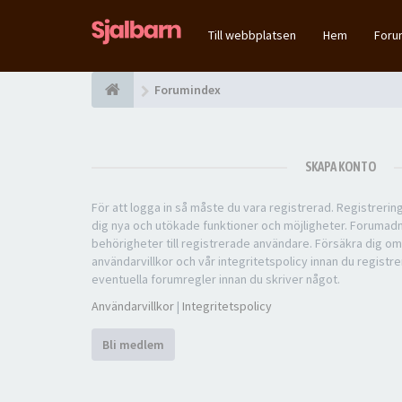
Till webbplatsen
Hem
For
Forumindex
SKAPA KONTO
För att logga in så måste du vara registrerad. Registreri
dig nya och utökade funktioner och möjligheter. Forumad
behörigheter till registrerade användare. Försäkra dig om
användarvillkor och vår integritetspolicy innan du registre
eventuella forumregler innan du skriver något.
Användarvillkor
|
Integritetspolicy
Bli medlem