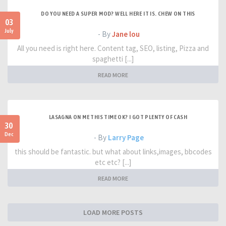
DO YOU NEED A SUPER MOD? WELL HERE IT IS. CHEW ON THIS
03
July
- By
Jane lou
All you need is right here. Content tag, SEO, listing, Pizza and
spaghetti [...]
READ MORE
LASAGNA ON ME THIS TIME OK? I GOT PLENTY OF CASH
30
Dec
- By
Larry Page
this should be fantastic. but what about links,images, bbcodes
etc etc? [...]
READ MORE
LOAD MORE POSTS