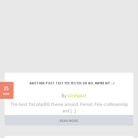
ANOTHER POST TEST YES YES YES OR NO, MAYBE NI? :-/
25
June
- By
SiteSplat
The best flat phpBB theme around. Period. Fine craftmanship
and [...]
READ MORE