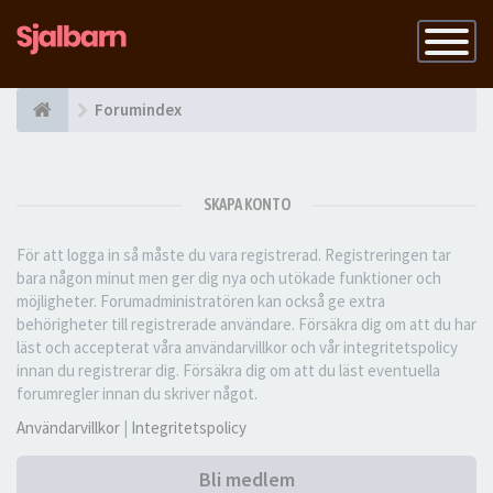
Slå
på
navigatio
Forumindex
SKAPA KONTO
För att logga in så måste du vara registrerad. Registreringen tar
bara någon minut men ger dig nya och utökade funktioner och
möjligheter. Forumadministratören kan också ge extra
behörigheter till registrerade användare. Försäkra dig om att du har
läst och accepterat våra användarvillkor och vår integritetspolicy
innan du registrerar dig. Försäkra dig om att du läst eventuella
forumregler innan du skriver något.
Användarvillkor
|
Integritetspolicy
Bli medlem