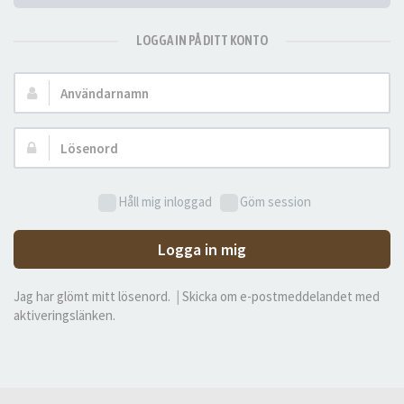
LOGGA IN PÅ DITT KONTO
Användarnamn:
Lösenord:
Håll mig inloggad
Göm session
Logga in mig
Jag har glömt mitt lösenord.
|
Skicka om e-postmeddelandet med
aktiveringslänken.