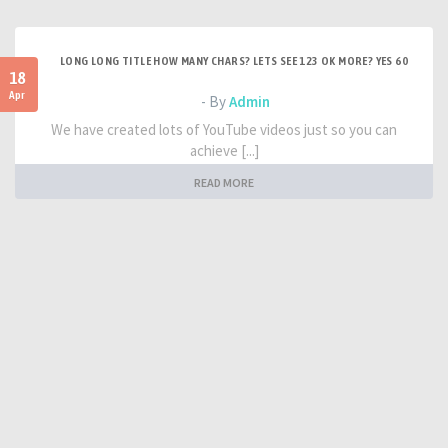
LONG LONG TITLE HOW MANY CHARS? LETS SEE 123 OK MORE? YES 60
18
Apr
- By
Admin
We have created lots of YouTube videos just so you can
achieve [...]
READ MORE