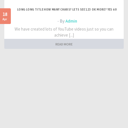
LONG LONG TITLE HOW MANY CHARS? LETS SEE 123 OK MORE? YES 60
18
Apr
- By
Admin
We have created lots of YouTube videos just so you can
achieve [...]
READ MORE