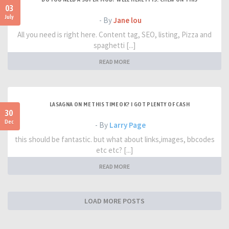
03
July
- By
Jane lou
All you need is right here. Content tag, SEO, listing, Pizza and
spaghetti [...]
READ MORE
LASAGNA ON ME THIS TIME OK? I GOT PLENTY OF CASH
30
Dec
- By
Larry Page
this should be fantastic. but what about links,images, bbcodes
etc etc? [...]
READ MORE
LOAD MORE POSTS