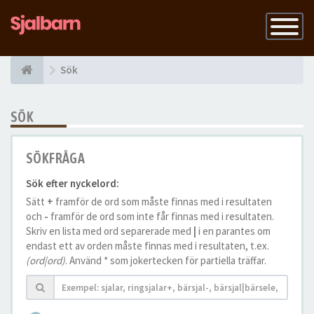
Slå
på
navigatio
Sök
SÖK
SÖKFRÅGA
Sök efter nyckelord:
Sätt
+
framför de ord som måste finnas med i resultaten
och
-
framför de ord som inte får finnas med i resultaten.
Skriv en lista med ord separerade med
|
i en parantes om
endast ett av orden måste finnas med i resultaten, t.ex.
(ord|ord)
. Använd * som jokertecken för partiella träffar.