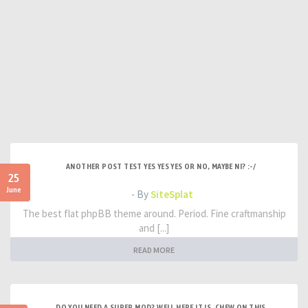
ANOTHER POST TEST YES YES YES OR NO, MAYBE NI? :-/
25
June
- By
SiteSplat
The best flat phpBB theme around. Period. Fine craftmanship
and [...]
READ MORE
DO YOU NEED A SUPER MOD? WELL HERE IT IS. CHEW ON THIS