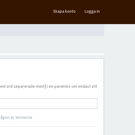
×
Skapa konto
Logga in
ta med ord separerade med
|
i en parantes om endast ett
 någon av termerna