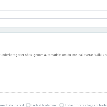
 i. Underkategorier söks igenom automatiskt om du inte inaktiverar “Sök i u
 meddelandetext
Endast trådämnen
Endast första inlägget i tråda