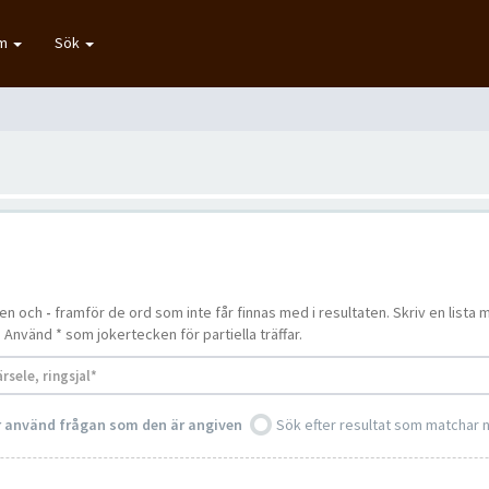
um
Sök
ten och
-
framför de ord som inte får finnas med i resultaten. Skriv en lis
. Använd * som jokertecken för partiella träffar.
er använd frågan som den är angiven
Sök efter resultat som matchar