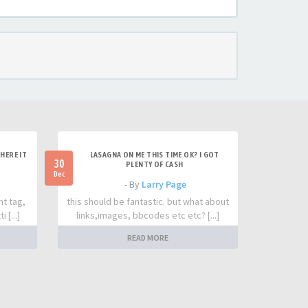
HERE IT
LASAGNA ON ME THIS TIME OK? I GOT
30
PLENTY OF CASH
Dec
- By
Larry Page
nt tag,
this should be fantastic. but what about
 [...]
links,images, bbcodes etc etc? [...]
READ MORE