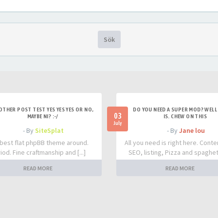
Sök
OTHER POST TEST YES YES YES OR NO,
DO YOU NEED A SUPER MOD? WELL 
03
MAYBE NI? :-/
IS. CHEW ON THIS
July
- By
SiteSplat
- By
Jane lou
best flat phpBB theme around.
All you need is right here. Conte
iod. Fine craftmanship and [...]
SEO, listing, Pizza and spaghetti
READ MORE
READ MORE