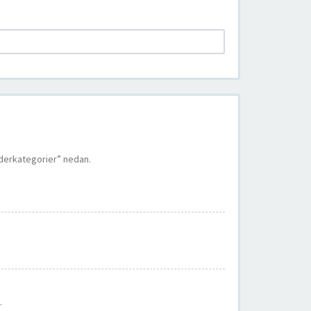
nderkategorier” nedan.
r