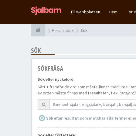
Till webbplatsen
Hem
For
Forumindex
Sök
SÖK
SÖKFRÅGA
Sök efter nyckelord:
Sätt
+
framför de ord som måste finnas med i resulta
av orden måste finnas med i resultaten, t.ex.
(ord|ord)
Sök efter resultat som matchar alla termer ell
Sök efter författare: