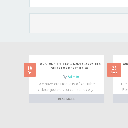
LONG LONG TITLE HOW MANY CHARS? LETS
AN
18
25
SEE 123 OK MORE? YES 60
Apr
June
- By
Admin
We have created lots of YouTube
The 
videos just so you can achieve [...]
Per
READ MORE