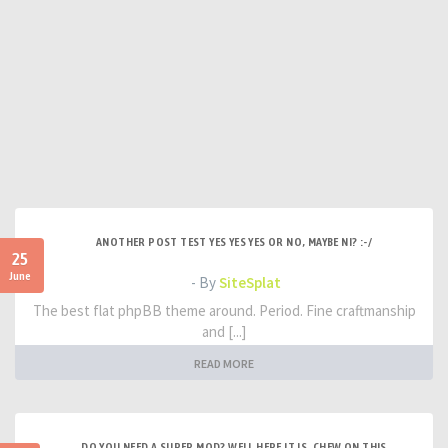
ANOTHER POST TEST YES YES YES OR NO, MAYBE NI? :-/
25
June
- By
SiteSplat
The best flat phpBB theme around. Period. Fine craftmanship
and [...]
READ MORE
DO YOU NEED A SUPER MOD? WELL HERE IT IS. CHEW ON THIS