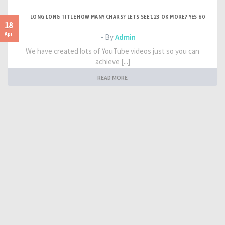
LONG LONG TITLE HOW MANY CHARS? LETS SEE 123 OK MORE? YES 60
18
Apr
- By
Admin
We have created lots of YouTube videos just so you can
achieve [...]
READ MORE