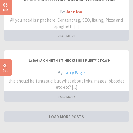
03
July
- By
Jane lou
All you need is right here. Content tag, SEO, listing, Pizza and
spaghetti [...]
READ MORE
LASAGNA ON ME THIS TIME OK? I GOT PLENTY OF CASH
30
Dec
- By
Larry Page
this should be fantastic. but what about links,images, bbcodes
etc etc? [...]
READ MORE
LOAD MORE POSTS