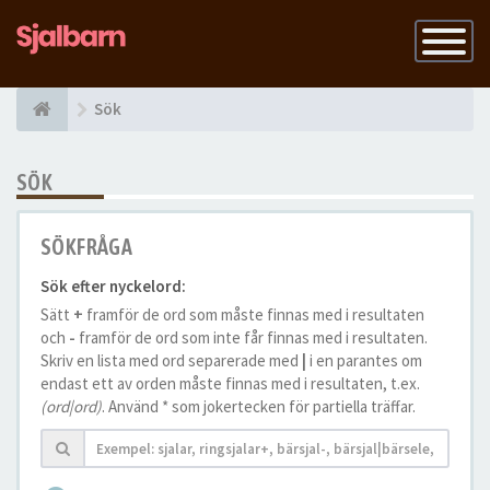
Slå
på
navigatio
Sök
SÖK
SÖKFRÅGA
Sök efter nyckelord:
Sätt
+
framför de ord som måste finnas med i resultaten
och
-
framför de ord som inte får finnas med i resultaten.
Skriv en lista med ord separerade med
|
i en parantes om
endast ett av orden måste finnas med i resultaten, t.ex.
(ord|ord)
. Använd * som jokertecken för partiella träffar.