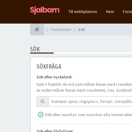
Till webbplatsen
Hem
For
Forumindex
Sök
SÖK
SÖKFRÅGA
Sök efter nyckelord:
Sätt
+
framför de ord som måste finnas med i resulta
av orden måste finnas med i resultaten, t.ex.
(ord|ord)
Sök efter resultat som matchar alla termer ell
Sök efter författare: