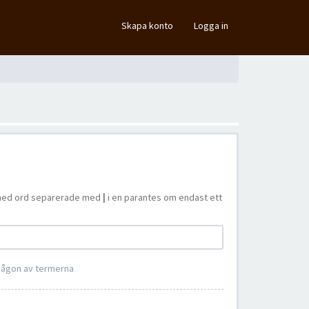
×
Skapa konto
Logga in
ta med ord separerade med
|
i en parantes om endast ett
 någon av termerna