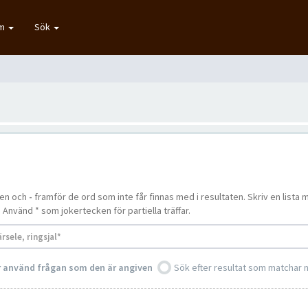
um
Sök
ten och
-
framför de ord som inte får finnas med i resultaten. Skriv en lis
. Använd * som jokertecken för partiella träffar.
er använd frågan som den är angiven
Sök efter resultat som matchar