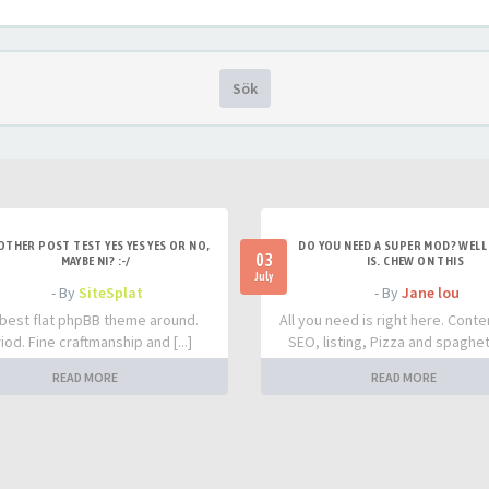
Sök
OTHER POST TEST YES YES YES OR NO,
DO YOU NEED A SUPER MOD? WELL 
03
MAYBE NI? :-/
IS. CHEW ON THIS
July
- By
SiteSplat
- By
Jane lou
best flat phpBB theme around.
All you need is right here. Conte
iod. Fine craftmanship and [...]
SEO, listing, Pizza and spaghetti
READ MORE
READ MORE