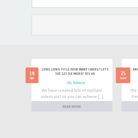
LONG LONG TITLE HOW MANY CHARS? LETS
AN
18
25
SEE 123 OK MORE? YES 60
Apr
June
- By
Admin
We have created lots of YouTube
The 
videos just so you can achieve [...]
Per
READ MORE