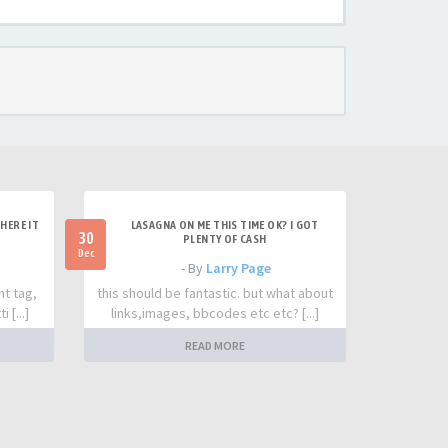
HERE IT
LASAGNA ON ME THIS TIME OK? I GOT
30
PLENTY OF CASH
Dec
- By
Larry Page
nt tag,
this should be fantastic. but what about
 [...]
links,images, bbcodes etc etc? [...]
READ MORE