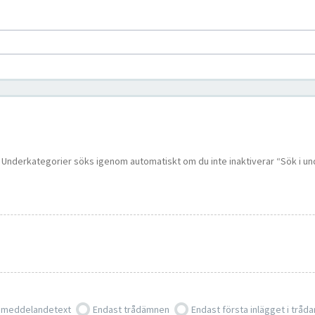
 i. Underkategorier söks igenom automatiskt om du inte inaktiverar “Sök i u
 meddelandetext
Endast trådämnen
Endast första inlägget i tråda