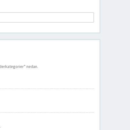
nderkategorier” nedan.
r