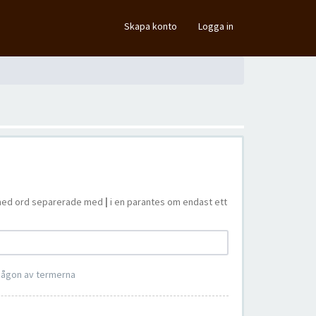
×
Skapa konto
Logga in
ta med ord separerade med
|
i en parantes om endast ett
 någon av termerna