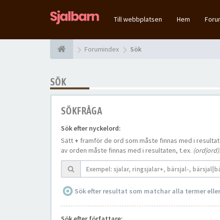
Till webbplatsen
Hem
For
Forumindex
Sök
SÖK
SÖKFRÅGA
Sök efter nyckelord:
Sätt
+
framför de ord som måste finnas med i resulta
av orden måste finnas med i resultaten, t.ex.
(ord|ord)
Sök efter resultat som matchar alla termer ell
Sök efter författare: