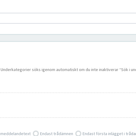
 i. Underkategorier söks igenom automatiskt om du inte inaktiverar “Sök i u
 meddelandetext
Endast trådämnen
Endast första inlägget i tråda