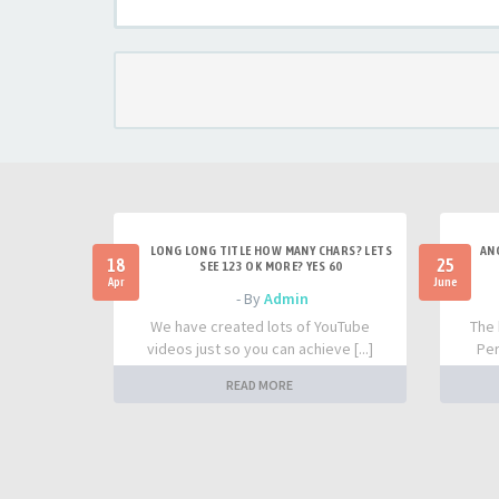
LONG LONG TITLE HOW MANY CHARS? LETS
AN
18
25
SEE 123 OK MORE? YES 60
Apr
June
- By
Admin
We have created lots of YouTube
The 
videos just so you can achieve [...]
Per
READ MORE