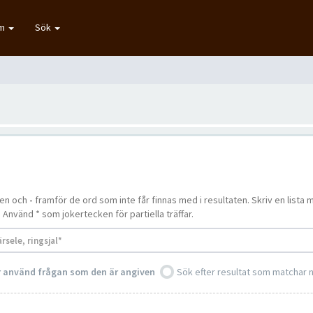
um
Sök
ten och
-
framför de ord som inte får finnas med i resultaten. Skriv en lis
. Använd * som jokertecken för partiella träffar.
er använd frågan som den är angiven
Sök efter resultat som matchar