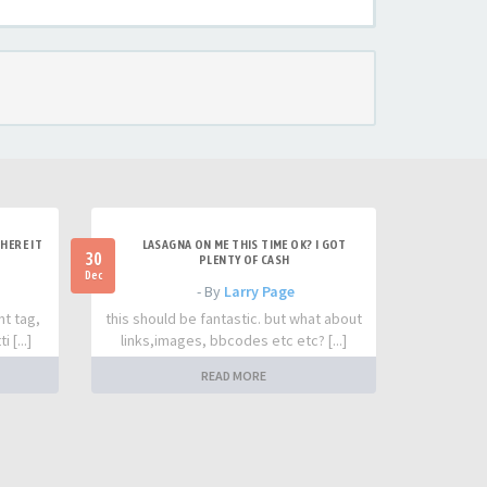
HERE IT
LASAGNA ON ME THIS TIME OK? I GOT
30
PLENTY OF CASH
Dec
- By
Larry Page
nt tag,
this should be fantastic. but what about
 [...]
links,images, bbcodes etc etc? [...]
READ MORE