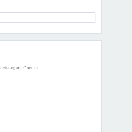
nderkategorier” nedan.
r