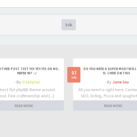
Sök
OTHER POST TEST YES YES YES OR NO,
DO YOU NEED A SUPER MOD? WELL 
03
MAYBE NI? :-/
IS. CHEW ON THIS
July
- By
SiteSplat
- By
Jane lou
best flat phpBB theme around.
All you need is right here. Conte
iod. Fine craftmanship and [...]
SEO, listing, Pizza and spaghetti
READ MORE
READ MORE