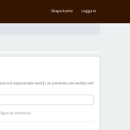
×
Skapa konto
Logga in
ta med ord separerade med
|
i en parantes om endast ett
 någon av termerna