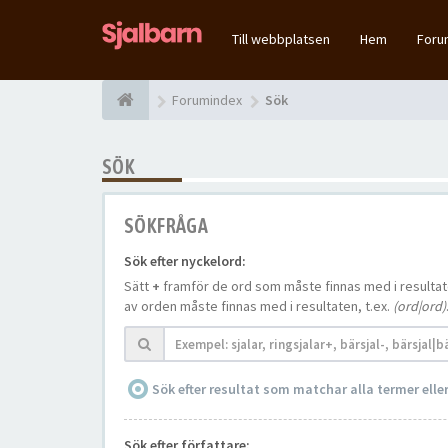
Till webbplatsen
Hem
For
Forumindex
Sök
SÖK
SÖKFRÅGA
Sök efter nyckelord:
Sätt
+
framför de ord som måste finnas med i resulta
av orden måste finnas med i resultaten, t.ex.
(ord|ord)
Sök efter resultat som matchar alla termer ell
Sök efter författare: