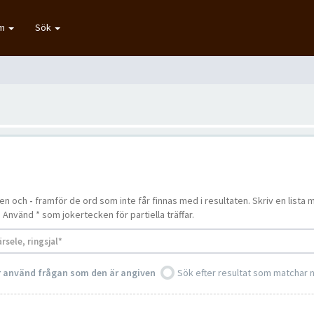
um
Sök
ten och
-
framför de ord som inte får finnas med i resultaten. Skriv en lis
. Använd * som jokertecken för partiella träffar.
er använd frågan som den är angiven
Sök efter resultat som matchar