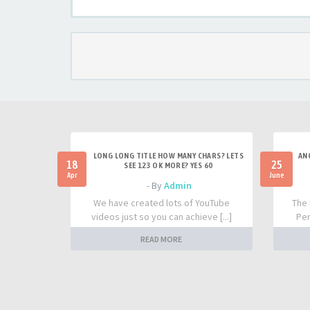
LONG LONG TITLE HOW MANY CHARS? LETS
AN
18
25
SEE 123 OK MORE? YES 60
Apr
June
- By
Admin
We have created lots of YouTube
The 
videos just so you can achieve [...]
Per
READ MORE