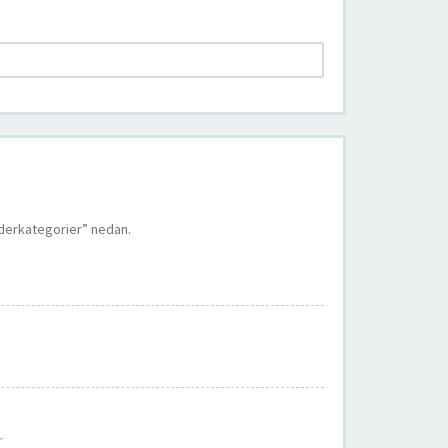
nderkategorier” nedan.
r