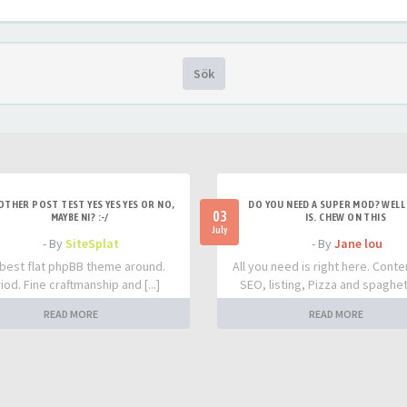
Sök
OTHER POST TEST YES YES YES OR NO,
DO YOU NEED A SUPER MOD? WELL 
03
MAYBE NI? :-/
IS. CHEW ON THIS
July
- By
SiteSplat
- By
Jane lou
best flat phpBB theme around.
All you need is right here. Conte
iod. Fine craftmanship and [...]
SEO, listing, Pizza and spaghetti
READ MORE
READ MORE