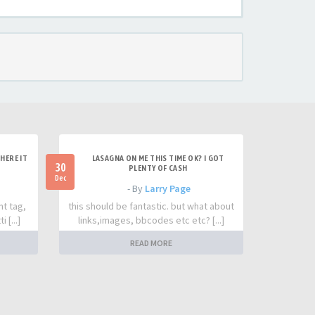
HERE IT
LASAGNA ON ME THIS TIME OK? I GOT
30
PLENTY OF CASH
Dec
- By
Larry Page
nt tag,
this should be fantastic. but what about
 [...]
links,images, bbcodes etc etc? [...]
READ MORE