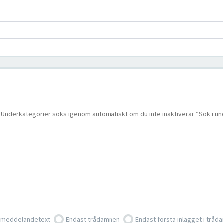
 i. Underkategorier söks igenom automatiskt om du inte inaktiverar “Sök i u
 meddelandetext
Endast trådämnen
Endast första inlägget i tråda