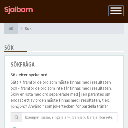
Slå
på
navigatio
Sök
SÖK
SÖKFRÅGA
Sök efter nyckelord:
Sätt
+
framför de ord som måste finnas med i resultaten
och
-
framför de ord som inte får finnas med i resultaten.
Skriv en lista med ord separerade med
|
i en parantes om
endast ett av orden måste finnas med i resultaten, t.ex.
(ord|ord)
. Använd * som jokertecken för partiella träffar.