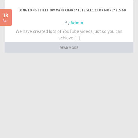
LONG LONG TITLE HOW MANY CHARS? LETS SEE 123 OK MORE? YES 60
18
Apr
- By
Admin
We have created lots of YouTube videos just so you can
achieve [...]
READ MORE