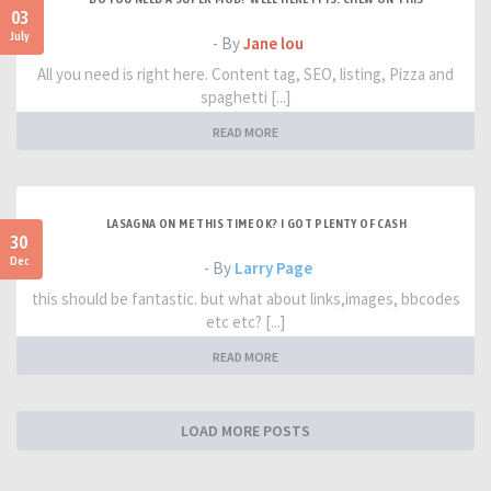
03
July
- By
Jane lou
All you need is right here. Content tag, SEO, listing, Pizza and
spaghetti [...]
READ MORE
LASAGNA ON ME THIS TIME OK? I GOT PLENTY OF CASH
30
Dec
- By
Larry Page
this should be fantastic. but what about links,images, bbcodes
etc etc? [...]
READ MORE
LOAD MORE POSTS