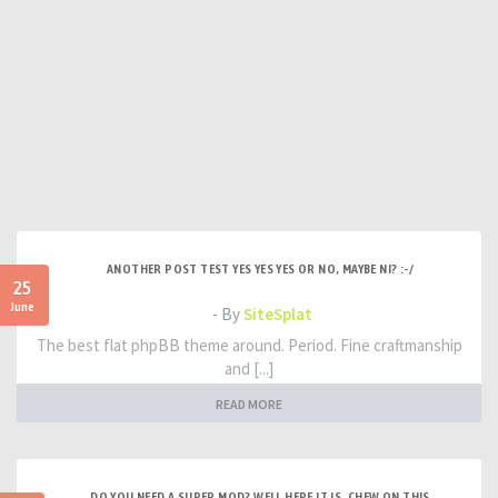
ANOTHER POST TEST YES YES YES OR NO, MAYBE NI? :-/
25
June
- By
SiteSplat
The best flat phpBB theme around. Period. Fine craftmanship
and [...]
READ MORE
DO YOU NEED A SUPER MOD? WELL HERE IT IS. CHEW ON THIS