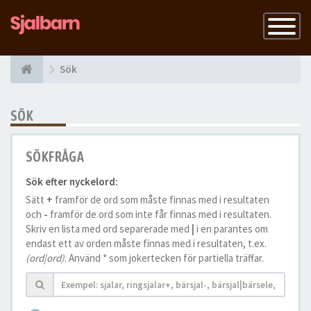
Slå
på
navigatio
Sök
SÖK
SÖKFRÅGA
Sök efter nyckelord:
Sätt
+
framför de ord som måste finnas med i resultaten
och
-
framför de ord som inte får finnas med i resultaten.
Skriv en lista med ord separerade med
|
i en parantes om
endast ett av orden måste finnas med i resultaten, t.ex.
(ord|ord)
. Använd * som jokertecken för partiella träffar.