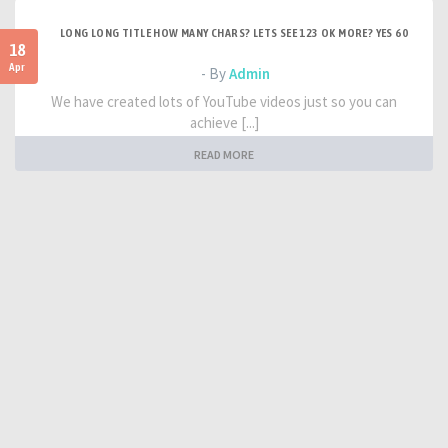
LONG LONG TITLE HOW MANY CHARS? LETS SEE 123 OK MORE? YES 60
18
Apr
- By
Admin
We have created lots of YouTube videos just so you can
achieve [...]
READ MORE