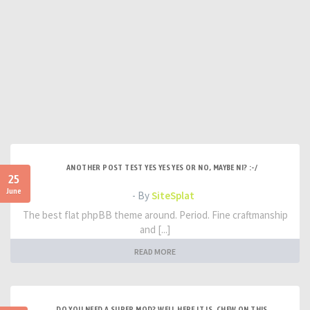
ANOTHER POST TEST YES YES YES OR NO, MAYBE NI? :-/
25
June
- By
SiteSplat
The best flat phpBB theme around. Period. Fine craftmanship
and [...]
READ MORE
DO YOU NEED A SUPER MOD? WELL HERE IT IS. CHEW ON THIS