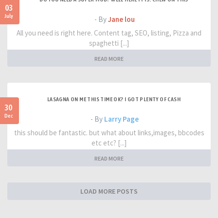
03
July
- By
Jane lou
All you need is right here. Content tag, SEO, listing, Pizza and
spaghetti [...]
READ MORE
LASAGNA ON ME THIS TIME OK? I GOT PLENTY OF CASH
30
Dec
- By
Larry Page
this should be fantastic. but what about links,images, bbcodes
etc etc? [...]
READ MORE
LOAD MORE POSTS