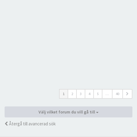
1
2
3
4
5
…
40
Välj vilket forum du vill gå till
Återgå till avancerad sök