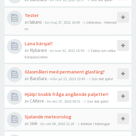
Tester
av
labans
-
tor maj 27, 2021 16:00
- i:
Litteratur - Hemsid
or
Lana bärsjal?
av
Nybärare
-
tis mar 02, 2021 16:59
- i:
Fakta om olika
bärsjalar/selar
Glasmåleri med permanent glasfärg?
av
BaraSara
-
mån jul 15, 2019 22:49
- i:
Gör det själv!
Hjälp! Snabb fråga angående paljetter!
av
CAKirre
-
fre dec 07, 2018 09:51
- i:
Gör det själv!
Sjalande meteorolog
av
zink
-
lör okt 06, 2018 21:20
- i:
Artiklar i tidningar