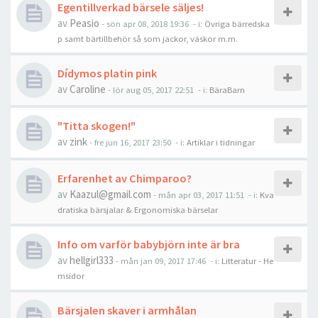
Egentillverkad bärsele säljes!
av
Peasio
-
sön apr 08, 2018 19:36
- i:
Övriga bärredska
p samt bärtillbehör så som jackor, väskor m.m.
Dídymos platin pink
av
Caroline
-
lör aug 05, 2017 22:51
- i:
BäraBarn
"Titta skogen!"
av
zink
-
fre jun 16, 2017 23:50
- i:
Artiklar i tidningar
Erfarenhet av Chimparoo?
av
Kaazul@gmail.com
-
mån apr 03, 2017 11:51
- i:
Kva
dratiska bärsjalar & Ergonomiska bärselar
Info om varför babybjörn inte är bra
av
hellgirl333
-
mån jan 09, 2017 17:46
- i:
Litteratur - He
msidor
Bärsjalen skaver i armhålan