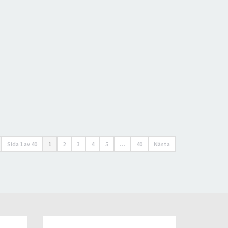
Sida
1
av
40
1
2
3
4
5
…
40
Nästa