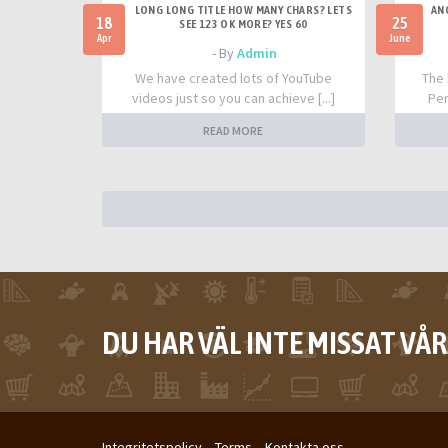
LONG LONG TITLE HOW MANY CHARS? LETS
AN
18
25
SEE 123 OK MORE? YES 60
Apr
June
- By
Admin
We have created lots of YouTube
The 
videos just so you can achieve [...]
Per
READ MORE
DU HAR VÄL INTE MISSAT VÅ
Integritetspolicy
Terms
Kontakta oss