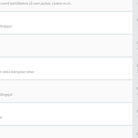
 samt bärtillbehör så som jackor, väskor m.m.
Ringsjal
 olika bärsjalar/selar
 långsjal
ör