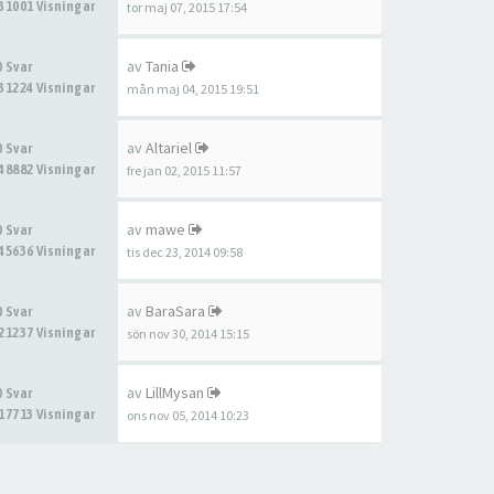
31001 Visningar
tor maj 07, 2015 17:54
av
Tania
0 Svar
31224 Visningar
mån maj 04, 2015 19:51
av
Altariel
0 Svar
48882 Visningar
fre jan 02, 2015 11:57
av
mawe
0 Svar
45636 Visningar
tis dec 23, 2014 09:58
av
BaraSara
0 Svar
21237 Visningar
sön nov 30, 2014 15:15
av
LillMysan
0 Svar
17713 Visningar
ons nov 05, 2014 10:23