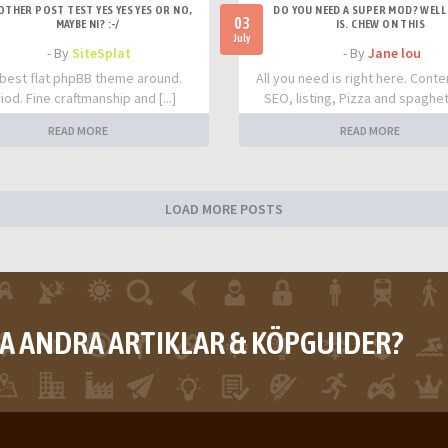
OTHER POST TEST YES YES YES OR NO,
DO YOU NEED A SUPER MOD? WELL 
03
MAYBE NI? :-/
IS. CHEW ON THIS
July
- By
SiteSplat
- By
Jane lou
best flat phpBB theme around.
All you need is right here. Conte
iod. Fine craftmanship and [...]
SEO, listing, Pizza and spaghetti
READ MORE
READ MORE
LOAD MORE POSTS
RA ANDRA ARTIKLAR & KÖPGUIDER?