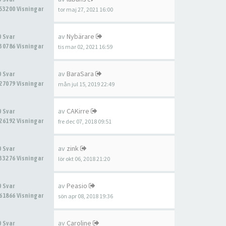
53200 Visningar
tor maj 27, 2021 16:00
av
Nybärare
0 Svar
30786 Visningar
tis mar 02, 2021 16:59
av
BaraSara
0 Svar
27079 Visningar
mån jul 15, 2019 22:49
av
CAKirre
0 Svar
26192 Visningar
fre dec 07, 2018 09:51
av
zink
0 Svar
33276 Visningar
lör okt 06, 2018 21:20
av
Peasio
0 Svar
61866 Visningar
sön apr 08, 2018 19:36
av
Caroline
0 Svar