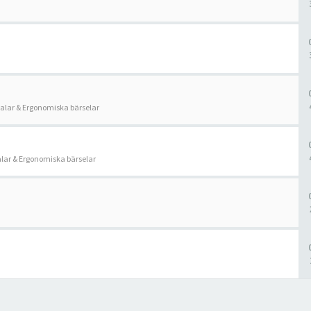
jalar & Ergonomiska bärselar
alar & Ergonomiska bärselar