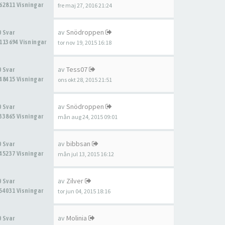
62811 Visningar
fre maj 27, 2016 21:24
av
Snödroppen
0 Svar
113694 Visningar
tor nov 19, 2015 16:18
av
Tess07
0 Svar
48415 Visningar
ons okt 28, 2015 21:51
av
Snödroppen
0 Svar
33865 Visningar
mån aug 24, 2015 09:01
av
bibbsan
0 Svar
45237 Visningar
mån jul 13, 2015 16:12
av
Zilver
0 Svar
54031 Visningar
tor jun 04, 2015 18:16
av
Molinia
0 Svar