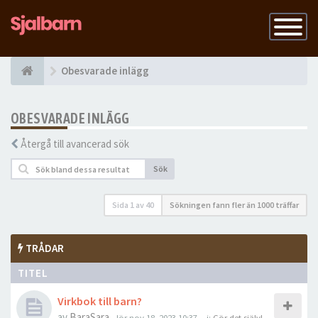
Slå
på
navigatio
Obesvarade inlägg
OBESVARADE INLÄGG
Återgå till avancerad sök
Sök
Sida
1
av
40
Sökningen fann fler än 1000 träffar
TRÅDAR
TITEL
Virkbok till barn?
av
BaraSara
-
lör nov 18, 2023 10:37
- i:
Gör det själv!