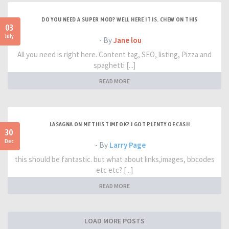
DO YOU NEED A SUPER MOD? WELL HERE IT IS. CHEW ON THIS
03
July
- By
Jane lou
All you need is right here. Content tag, SEO, listing, Pizza and
spaghetti [...]
READ MORE
LASAGNA ON ME THIS TIME OK? I GOT PLENTY OF CASH
30
Dec
- By
Larry Page
this should be fantastic. but what about links,images, bbcodes
etc etc? [...]
READ MORE
LOAD MORE POSTS