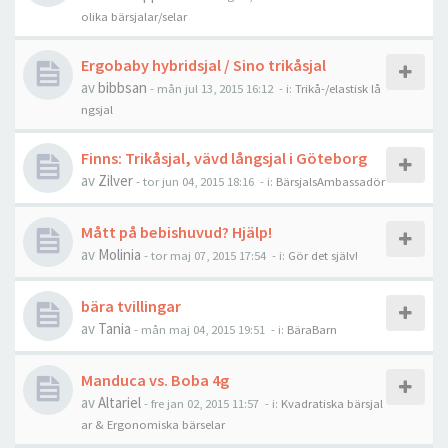
olika bärsjalar/selar
Ergobaby hybridsjal / Sino trikåsjal
av
bibbsan
-
mån jul 13, 2015 16:12
- i:
Trikå-/elastisk lå
ngsjal
Finns: Trikåsjal, vävd långsjal i Göteborg
av
Zilver
-
tor jun 04, 2015 18:16
- i:
BärsjalsAmbassadör
Mått på bebishuvud? Hjälp!
av
Molinia
-
tor maj 07, 2015 17:54
- i:
Gör det själv!
bära tvillingar
av
Tania
-
mån maj 04, 2015 19:51
- i:
BäraBarn
Manduca vs. Boba 4g
av
Altariel
-
fre jan 02, 2015 11:57
- i:
Kvadratiska bärsjal
ar & Ergonomiska bärselar