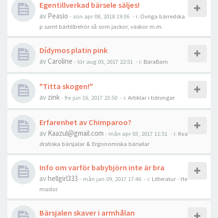
Egentillverkad bärsele säljes!
av
Peasio
-
sön apr 08, 2018 19:36
- i:
Övriga bärredska
p samt bärtillbehör så som jackor, väskor m.m.
Dídymos platin pink
av
Caroline
-
lör aug 05, 2017 22:51
- i:
BäraBarn
"Titta skogen!"
av
zink
-
fre jun 16, 2017 23:50
- i:
Artiklar i tidningar
Erfarenhet av Chimparoo?
av
Kaazul@gmail.com
-
mån apr 03, 2017 11:51
- i:
Kva
dratiska bärsjalar & Ergonomiska bärselar
Info om varför babybjörn inte är bra
av
hellgirl333
-
mån jan 09, 2017 17:46
- i:
Litteratur - He
msidor
Bärsjalen skaver i armhålan