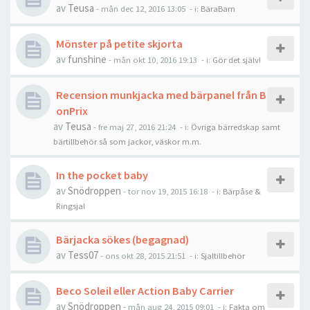
av
Teusa
-
mån dec 12, 2016 13:05
- i:
BäraBarn
Mönster på petite skjorta
av
funshine
-
mån okt 10, 2016 19:13
- i:
Gör det själv!
Recension munkjacka med bärpanel från B
onPrix
av
Teusa
-
fre maj 27, 2016 21:24
- i:
Övriga bärredskap samt
bärtillbehör så som jackor, väskor m.m.
In the pocket baby
av
Snödroppen
-
tor nov 19, 2015 16:18
- i:
Bärpåse &
Ringsjal
Bärjacka sökes (begagnad)
av
Tess07
-
ons okt 28, 2015 21:51
- i:
Sjaltillbehör
Beco Soleil eller Action Baby Carrier
av
Snödroppen
-
mån aug 24, 2015 09:01
- i:
Fakta om