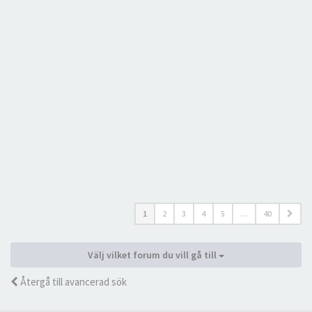
1
2
3
4
5
…
40
Välj vilket forum du vill gå till
Återgå till avancerad sök