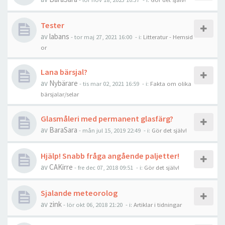
Tester
av
labans
-
tor maj 27, 2021 16:00
- i:
Litteratur - Hemsid
or
Lana bärsjal?
av
Nybärare
-
tis mar 02, 2021 16:59
- i:
Fakta om olika
bärsjalar/selar
Glasmåleri med permanent glasfärg?
av
BaraSara
-
mån jul 15, 2019 22:49
- i:
Gör det själv!
Hjälp! Snabb fråga angående paljetter!
av
CAKirre
-
fre dec 07, 2018 09:51
- i:
Gör det själv!
Sjalande meteorolog
av
zink
-
lör okt 06, 2018 21:20
- i:
Artiklar i tidningar