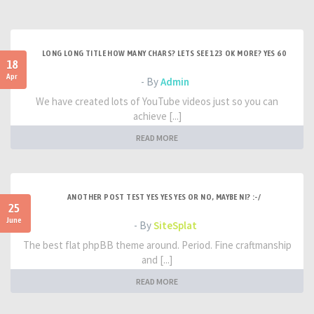
LONG LONG TITLE HOW MANY CHARS? LETS SEE 123 OK MORE? YES 60
18
Apr
- By
Admin
We have created lots of YouTube videos just so you can
achieve [...]
READ MORE
ANOTHER POST TEST YES YES YES OR NO, MAYBE NI? :-/
25
June
- By
SiteSplat
The best flat phpBB theme around. Period. Fine craftmanship
and [...]
READ MORE