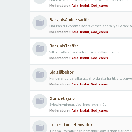
Moderatorer:
Asia
,
krakri
,
God_cares
BärsjalsAmbassadör
Här kan du komma kontakt med andra SjalBärare so
Moderatorer:
Asia
,
krakri
,
God_cares
BärsjalsTräffar
Vill ni träffas utanför forumet? Välkommen in!
Moderatorer:
Asia
,
krakri
,
God_cares
Sjaltillbehör
Funderar du på vilka tillbehö du ska ha till ditt bärve
Moderatorer:
Asia
,
krakri
,
God_cares
Gör det själv!
Sybeskrivningar, tips, knep och knåp!
Moderatorer:
Asia
,
krakri
,
God_cares
Litteratur - Hemsidor
Tips på litteratur och hemsidor som behandlar ämn