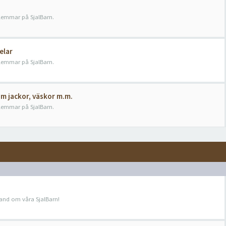
dlemmar på SjalBarn.
elar
dlemmar på SjalBarn.
om jackor, väskor m.m.
dlemmar på SjalBarn.
hand om våra SjalBarn!