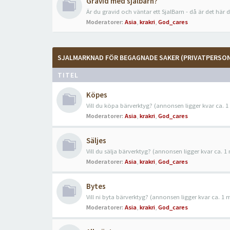
Gravid med sjalbarn?
Är du gravid och väntar ett SjalBarn - då är det här 
Moderatorer:
Asia
,
krakri
,
God_cares
SJALMARKNAD FÖR BEGAGNADE SAKER (PRIVATPERSO
TITEL
Köpes
Vill du köpa bärverktyg? (annonsen ligger kvar ca. 
Moderatorer:
Asia
,
krakri
,
God_cares
Säljes
Vill du sälja bärverktyg? (annonsen ligger kvar ca. 
Moderatorer:
Asia
,
krakri
,
God_cares
Bytes
Vill ni byta bärverktyg? (annonsen ligger kvar ca. 1
Moderatorer:
Asia
,
krakri
,
God_cares