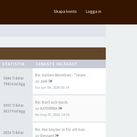
×
Skapa konto
Logga in
STATISTIK
SENASTE INLÄGGET
Re: Vatten-liknelsen - "skämm…
5646 Trådar
av
zink
79436 Inlägg
tor jun 04, 2026 03:14
Re: Kort och tjock.
5933 Trådar
av
KATARINA
54379 Inlägg
fre maj 07, 2021 14:35
Re: Hur knyter ni för att kun…
2026 Trådar
av
Deviant