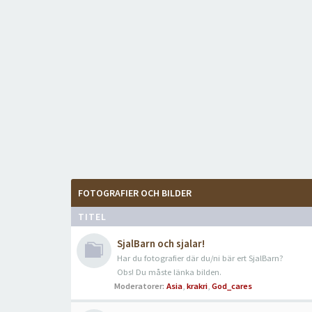
FOTOGRAFIER OCH BILDER
TITEL
SjalBarn och sjalar!
Har du fotografier där du/ni bär ert SjalBarn?
Obs! Du måste länka bilden.
Moderatorer:
Asia
,
krakri
,
God_cares