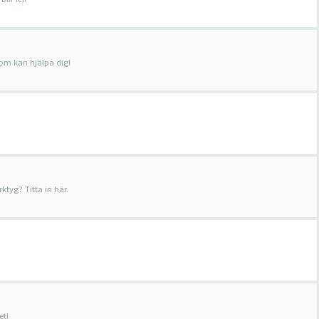
m kan hjälpa dig!
rktyg? Titta in här.
et!