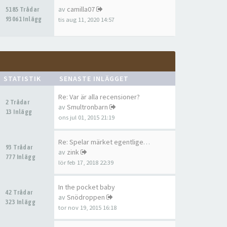
av
camilla07
5185 Trådar
93061 Inlägg
tis aug 11, 2020 14:57
STATISTIK
SENASTE INLÄGGET
Re: Var är alla recensioner?
2 Trådar
av
Smultronbarn
13 Inlägg
ons jul 01, 2015 21:19
Re: Spelar märket egentligen …
93 Trådar
av
zink
777 Inlägg
lör feb 17, 2018 22:39
In the pocket baby
42 Trådar
av
Snödroppen
323 Inlägg
tor nov 19, 2015 16:18