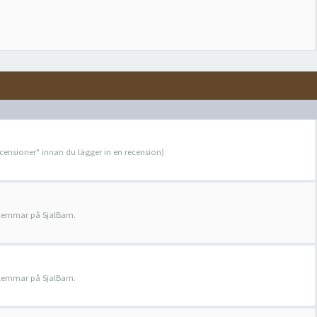
ecensioner" innan du lägger in en recension)
dlemmar på SjalBarn.
dlemmar på SjalBarn.