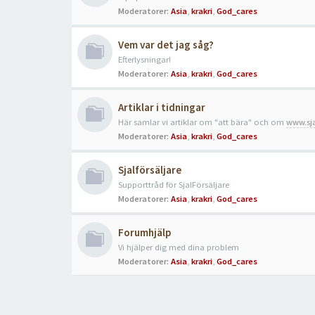
Moderatorer:
Asia
,
krakri
,
God_cares
Vem var det jag såg?
Efterlysningar!
Moderatorer:
Asia
,
krakri
,
God_cares
Artiklar i tidningar
Här samlar vi artiklar om "att bära" och om
www.sja
Moderatorer:
Asia
,
krakri
,
God_cares
Sjalförsäljare
Supporttråd för SjalFörsäljare
Moderatorer:
Asia
,
krakri
,
God_cares
Forumhjälp
Vi hjälper dig med dina problem
Moderatorer:
Asia
,
krakri
,
God_cares