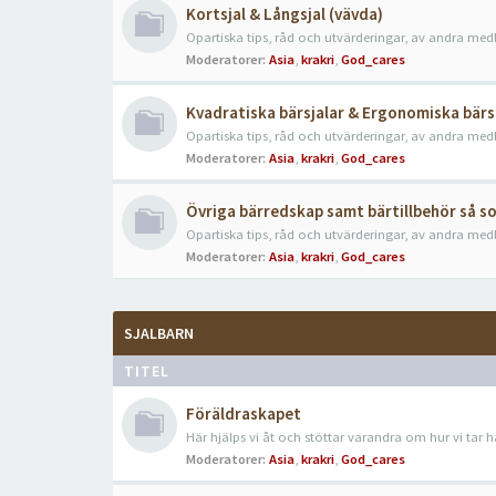
Kortsjal & Långsjal (vävda)
Opartiska tips, råd och utvärderingar, av andra me
Moderatorer:
Asia
,
krakri
,
God_cares
Kvadratiska bärsjalar & Ergonomiska bärs
Opartiska tips, råd och utvärderingar, av andra me
Moderatorer:
Asia
,
krakri
,
God_cares
Övriga bärredskap samt bärtillbehör så s
Opartiska tips, råd och utvärderingar, av andra me
Moderatorer:
Asia
,
krakri
,
God_cares
SJALBARN
TITEL
Föräldraskapet
Här hjälps vi åt och stöttar varandra om hur vi tar 
Moderatorer:
Asia
,
krakri
,
God_cares