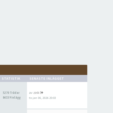
STATISTIK
SENASTE INLÄGGET
av
zink
5270 Trådar
84339 Inlägg
tis jan 06, 2026 20:03