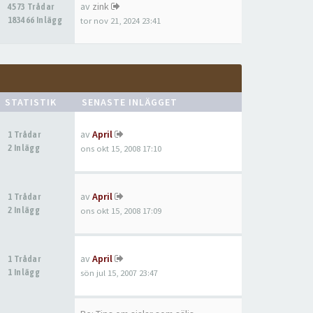
av
zink
4573 Trådar
183466 Inlägg
tor nov 21, 2024 23:41
STATISTIK
SENASTE INLÄGGET
av
April
1 Trådar
2 Inlägg
ons okt 15, 2008 17:10
av
April
1 Trådar
2 Inlägg
ons okt 15, 2008 17:09
av
April
1 Trådar
1 Inlägg
sön jul 15, 2007 23:47