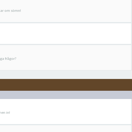
dlar om sömn!
ga frågor?
en in!