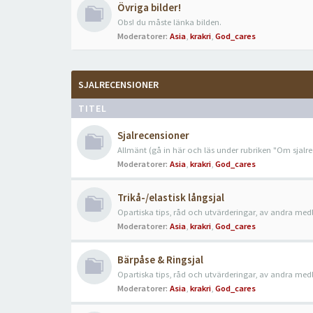
Övriga bilder!
Obs! du måste länka bilden.
Moderatorer:
Asia
,
krakri
,
God_cares
SJALRECENSIONER
TITEL
Sjalrecensioner
Allmänt (gå in här och läs under rubriken "Om sjalr
Moderatorer:
Asia
,
krakri
,
God_cares
Trikå-/elastisk långsjal
Opartiska tips, råd och utvärderingar, av andra me
Moderatorer:
Asia
,
krakri
,
God_cares
Bärpåse & Ringsjal
Opartiska tips, råd och utvärderingar, av andra me
Moderatorer:
Asia
,
krakri
,
God_cares