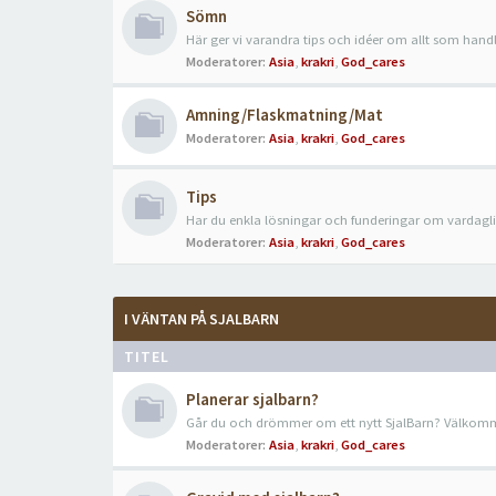
Sömn
Här ger vi varandra tips och idéer om allt som han
Moderatorer:
Asia
,
krakri
,
God_cares
Amning/Flaskmatning/Mat
Moderatorer:
Asia
,
krakri
,
God_cares
Tips
Har du enkla lösningar och funderingar om vardagli
Moderatorer:
Asia
,
krakri
,
God_cares
I VÄNTAN PÅ SJALBARN
TITEL
Planerar sjalbarn?
Går du och drömmer om ett nytt SjalBarn? Välkomm
Moderatorer:
Asia
,
krakri
,
God_cares