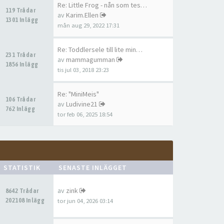
Re: Little Frog - nån som tes…
119 Trådar
av
Karim.Ellen
1301 Inlägg
mån aug 29, 2022 17:31
Re: Toddlersele till lite min…
231 Trådar
av
mammagumman
1856 Inlägg
tis jul 03, 2018 23:23
Re: "MiniMeis"
106 Trådar
av
Ludivine21
762 Inlägg
tor feb 06, 2025 18:54
STATISTIK
SENASTE INLÄGGET
av
zink
8642 Trådar
202108 Inlägg
tor jun 04, 2026 03:14