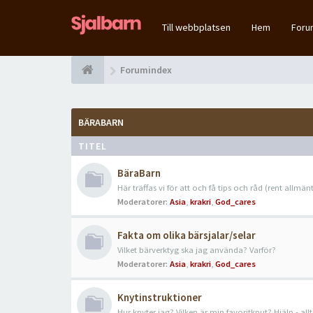
Till webbplatsen
Hem
For
Forumindex
BÄRABARN
TITEL
BäraBarn
Här träffas vi för att och få tips och råd (rent allmänt
Moderatorer:
Asia
,
krakri
,
God_cares
Fakta om olika bärsjalar/selar
Vilket bärverktyg ska jag använda? Varför?
Moderatorer:
Asia
,
krakri
,
God_cares
Knytinstruktioner
Hur knyter jag? Vilken är min favoritknut? Hjälp - allt b