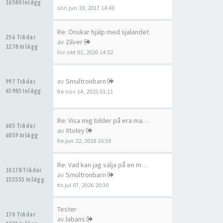
16580 Inlägg
sön jun 18, 2017 14:40
Re: Önskar hjälp med sjalandet
256 Trådar
av
Zilver
1278 Inlägg
tor okt 01, 2020 14:52
av
Smultronbarn
997 Trådar
63983 Inlägg
fre nov 14, 2025 01:11
Re: Visa mig bilder på era ma…
605 Trådar
av
Xtoley
6059 Inlägg
fre jun 22, 2018 16:59
Re: Vad kan jag sälja på en m…
10178 Trådar
av
Smultronbarn
153553 Inlägg
tis jul 07, 2026 20:30
Tester
170 Trådar
av
labans