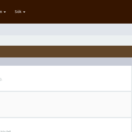
um
Sök
).
lir fel!