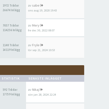
av
sabe
1972 Trådar
26674 Inlägg
ons aug 19, 2020 19:43
av
Mery
7037 Trådar
114236 Inlägg
fre dec 30, 2022 08:07
av
Fryle
1140 Trådar
14119 Inlägg
lör sep 21, 2024 10:53
STATISTIK
SENASTE INLÄGGET
av
Nikaj
592 Trådar
17739 Inlägg
sön jan 28, 2024 22:24