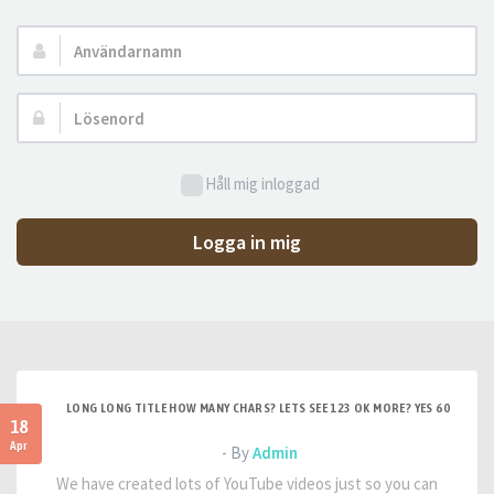
Användarnamn:
Lösenord:
Håll mig inloggad
Logga in mig
LONG LONG TITLE HOW MANY CHARS? LETS SEE 123 OK MORE? YES 60
18
Apr
- By
Admin
We have created lots of YouTube videos just so you can