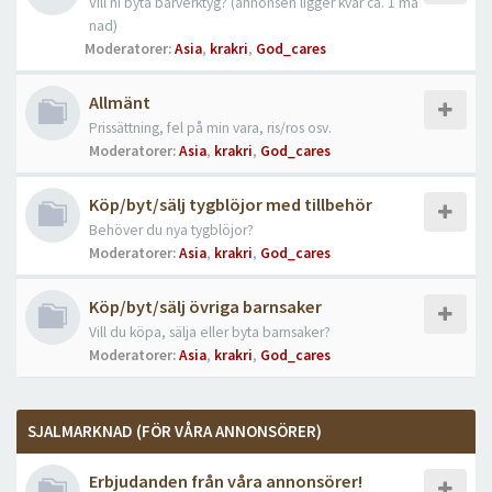
Vill ni byta bärverktyg? (annonsen ligger kvar ca. 1 må
nad)
Moderatorer:
Asia
,
krakri
,
God_cares
Allmänt
Prissättning, fel på min vara, ris/ros osv.
Moderatorer:
Asia
,
krakri
,
God_cares
Köp/byt/sälj tygblöjor med tillbehör
Behöver du nya tygblöjor?
Moderatorer:
Asia
,
krakri
,
God_cares
Köp/byt/sälj övriga barnsaker
Vill du köpa, sälja eller byta barnsaker?
Moderatorer:
Asia
,
krakri
,
God_cares
SJALMARKNAD (FÖR VÅRA ANNONSÖRER)
Erbjudanden från våra annonsörer!