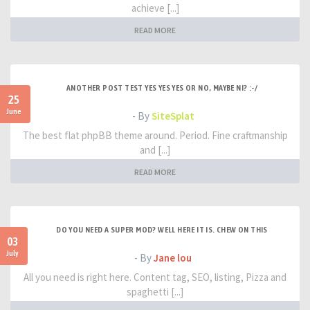
achieve [...]
READ MORE
ANOTHER POST TEST YES YES YES OR NO, MAYBE NI? :-/
25
June
- By
SiteSplat
The best flat phpBB theme around. Period. Fine craftmanship
and [...]
READ MORE
DO YOU NEED A SUPER MOD? WELL HERE IT IS. CHEW ON THIS
03
July
- By
Jane lou
All you need is right here. Content tag, SEO, listing, Pizza and
spaghetti [...]