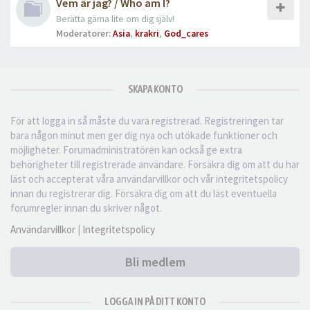
Vem är jag? / Who am I?
Berätta gärna lite om dig själv!
Moderatorer:
Asia
,
krakri
,
God_cares
SKAPA KONTO
För att logga in så måste du vara registrerad. Registreringen tar
bara någon minut men ger dig nya och utökade funktioner och
möjligheter. Forumadministratören kan också ge extra
behörigheter till registrerade användare. Försäkra dig om att du har
läst och accepterat våra användarvillkor och vår integritetspolicy
innan du registrerar dig. Försäkra dig om att du läst eventuella
forumregler innan du skriver något.
Användarvillkor
|
Integritetspolicy
Bli medlem
LOGGA IN PÅ DITT KONTO