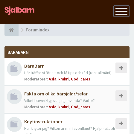
Slå
på
navigatio
Forumindex
BÄRABARN
BäraBarn
Här träffas vi för att och få tips och råd (rent allmänt).
Moderatorer:
Asia
,
krakri
,
God_cares
Fakta om olika bärsjalar/selar
Vilket bärverktyg ska jag använda? Varför?
Moderatorer:
Asia
,
krakri
,
God_cares
Knytinstruktioner
Hur knyter jag? Vilken är min favoritknut? Hjälp - allt bli