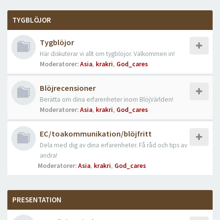
TYGBLÖJOR
Tygblöjor
Här diskuterar vi allt om tygblöjor. Välkommen in!
Moderatorer:
Asia
,
krakri
,
God_cares
Blöjrecensioner
Berätta om dina erfarenheter inom BlöjVärlden!
Moderatorer:
Asia
,
krakri
,
God_cares
EC/toakommunikation/blöjfritt
Dela med dig av dina erfarenheter. Få råd och tips av
andra!
Moderatorer:
Asia
,
krakri
,
God_cares
PRESENTATION