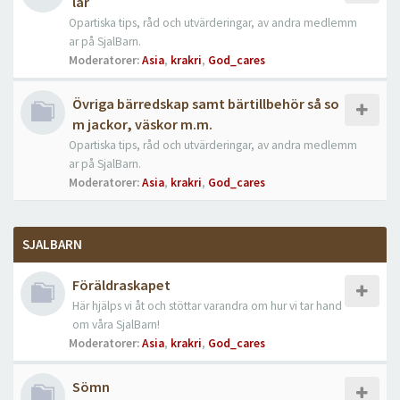
lar
Opartiska tips, råd och utvärderingar, av andra medlemm
ar på SjalBarn.
Moderatorer:
Asia
,
krakri
,
God_cares
Övriga bärredskap samt bärtillbehör så so
m jackor, väskor m.m.
Opartiska tips, råd och utvärderingar, av andra medlemm
ar på SjalBarn.
Moderatorer:
Asia
,
krakri
,
God_cares
SJALBARN
Föräldraskapet
Här hjälps vi åt och stöttar varandra om hur vi tar hand
om våra SjalBarn!
Moderatorer:
Asia
,
krakri
,
God_cares
Sömn