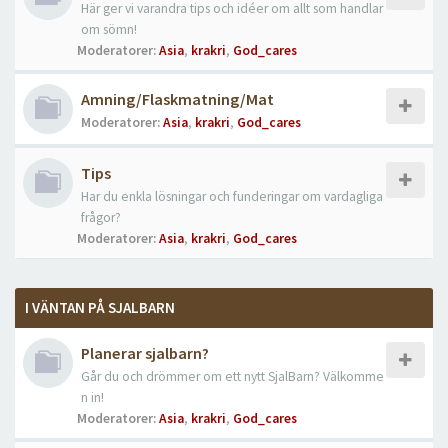
Här ger vi varandra tips och idéer om allt som handlar
om sömn!
Moderatorer:
Asia
,
krakri
,
God_cares
Amning/Flaskmatning/Mat
Moderatorer:
Asia
,
krakri
,
God_cares
Tips
Har du enkla lösningar och funderingar om vardagliga
frågor?
Moderatorer:
Asia
,
krakri
,
God_cares
I VÄNTAN PÅ SJALBARN
Planerar sjalbarn?
Går du och drömmer om ett nytt SjalBarn? Välkomme
n in!
Moderatorer:
Asia
,
krakri
,
God_cares