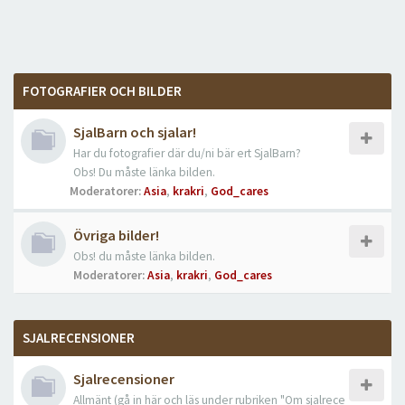
FOTOGRAFIER OCH BILDER
SjalBarn och sjalar!
Har du fotografier där du/ni bär ert SjalBarn?
Obs! Du måste länka bilden.
Moderatorer:
Asia
,
krakri
,
God_cares
Övriga bilder!
Obs! du måste länka bilden.
Moderatorer:
Asia
,
krakri
,
God_cares
SJALRECENSIONER
Sjalrecensioner
Allmänt (gå in här och läs under rubriken "Om sjalrece