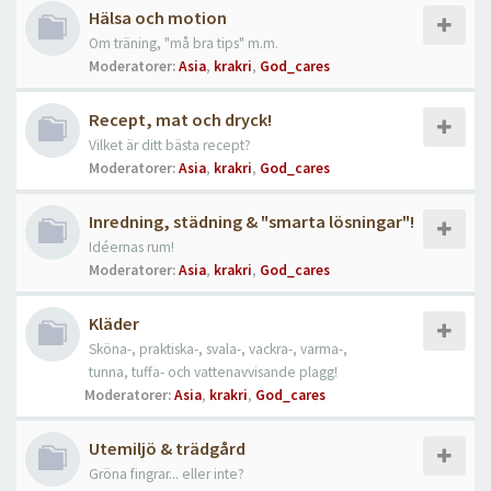
Hälsa och motion
Om träning, "må bra tips" m.m.
Moderatorer:
Asia
,
krakri
,
God_cares
Recept, mat och dryck!
Vilket är ditt bästa recept?
Moderatorer:
Asia
,
krakri
,
God_cares
Inredning, städning & "smarta lösningar"!
Idéernas rum!
Moderatorer:
Asia
,
krakri
,
God_cares
Kläder
Sköna-, praktiska-, svala-, vackra-, varma-,
tunna, tuffa- och vattenavvisande plagg!
Moderatorer:
Asia
,
krakri
,
God_cares
Utemiljö & trädgård
Gröna fingrar... eller inte?