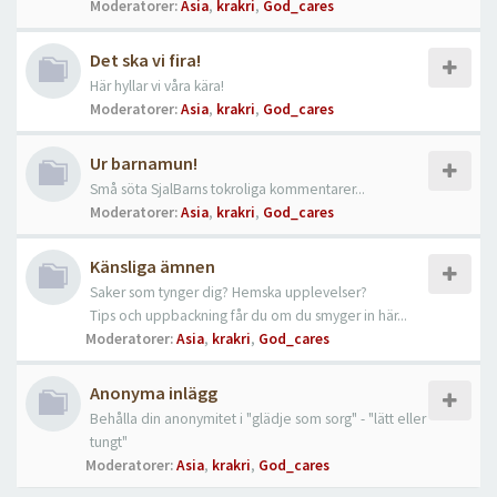
Moderatorer:
Asia
,
krakri
,
God_cares
Det ska vi fira!
Här hyllar vi våra kära!
Moderatorer:
Asia
,
krakri
,
God_cares
Ur barnamun!
Små söta SjalBarns tokroliga kommentarer...
Moderatorer:
Asia
,
krakri
,
God_cares
Känsliga ämnen
Saker som tynger dig? Hemska upplevelser?
Tips och uppbackning får du om du smyger in här...
Moderatorer:
Asia
,
krakri
,
God_cares
Anonyma inlägg
Behålla din anonymitet i "glädje som sorg" - "lätt eller
tungt"
Moderatorer:
Asia
,
krakri
,
God_cares