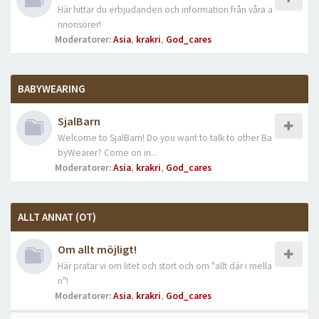
Här hittar du erbjudanden och information från våra a
nnonsörer!
Moderatorer:
Asia
,
krakri
,
God_cares
BABYWEARING
SjalBarn
Welcome to SjalBarn! Do you want to talk to other Ba
byWearer? Come on in...
Moderatorer:
Asia
,
krakri
,
God_cares
ALLT ANNAT (OT)
Om allt möjligt!
Här pratar vi om litet och stort och om "allt där i mella
n"!
Moderatorer:
Asia
,
krakri
,
God_cares