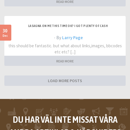
READ MORE
LASAGNA ON ME THIS TIME OK? I GOT PLENTY OF CASH
30
Dec
- By
Larry Page
this should be fantastic. but what about links,images, bbcodes
etc etc? [...]
READ MORE
LOAD MORE POSTS
DU HAR VÄL INTE MISSAT VÅRA