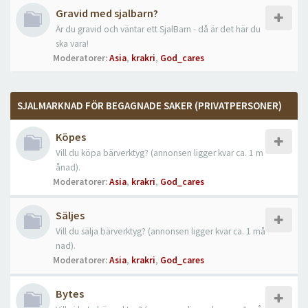
Gravid med sjalbarn?
Är du gravid och väntar ett SjalBarn - då är det här du
ska vara!
Moderatorer:
Asia
,
krakri
,
God_cares
SJALMARKNAD FÖR BEGAGNADE SAKER (PRIVATPERSONER)
Köpes
Vill du köpa bärverktyg? (annonsen ligger kvar ca. 1 m
ånad).
Moderatorer:
Asia
,
krakri
,
God_cares
Säljes
Vill du sälja bärverktyg? (annonsen ligger kvar ca. 1 må
nad).
Moderatorer:
Asia
,
krakri
,
God_cares
Bytes