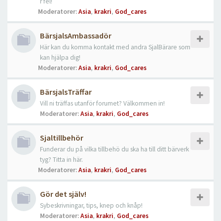
r fel!
Moderatorer:
Asia
,
krakri
,
God_cares
BärsjalsAmbassadör
Här kan du komma kontakt med andra SjalBärare som
kan hjälpa dig!
Moderatorer:
Asia
,
krakri
,
God_cares
BärsjalsTräffar
Vill ni träffas utanför forumet? Välkommen in!
Moderatorer:
Asia
,
krakri
,
God_cares
Sjaltillbehör
Funderar du på vilka tillbehö du ska ha till ditt bärverk
tyg? Titta in här.
Moderatorer:
Asia
,
krakri
,
God_cares
Gör det själv!
Sybeskrivningar, tips, knep och knåp!
Moderatorer:
Asia
,
krakri
,
God_cares