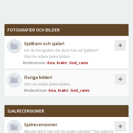
FOTOGRAFIER OCH BILDER
SjalBarn och sjalar!
Har du fotografier där du/ni bär ert SjalBarn?
Obs! Du måste länka bilden.
Moderatorer:
Asia
,
krakri
,
God_cares
Övriga bilder!
Obs! du måste länka bilden.
Moderatorer:
Asia
,
krakri
,
God_cares
SJALRECENSIONER
Sjalrecensioner
Allmänt (gå in här och läs under rubriken "Om sjalrece