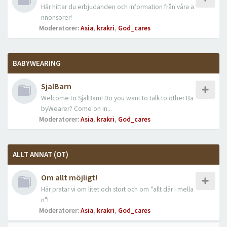
Här hittar du erbjudanden och information från våra a
nnonsörer!
Moderatorer:
Asia
,
krakri
,
God_cares
BABYWEARING
SjalBarn
Welcome to SjalBarn! Do you want to talk to other Ba
byWearer? Come on in...
Moderatorer:
Asia
,
krakri
,
God_cares
ALLT ANNAT (OT)
Om allt möjligt!
Här pratar vi om litet och stort och om "allt där i mella
n"!
Moderatorer:
Asia
,
krakri
,
God_cares