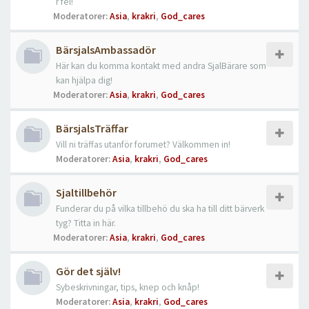
r fel!
Moderatorer:
Asia
,
krakri
,
God_cares
BärsjalsAmbassadör
Här kan du komma kontakt med andra SjalBärare som
kan hjälpa dig!
Moderatorer:
Asia
,
krakri
,
God_cares
BärsjalsTräffar
Vill ni träffas utanför forumet? Välkommen in!
Moderatorer:
Asia
,
krakri
,
God_cares
Sjaltillbehör
Funderar du på vilka tillbehö du ska ha till ditt bärverk
tyg? Titta in här.
Moderatorer:
Asia
,
krakri
,
God_cares
Gör det själv!
Sybeskrivningar, tips, knep och knåp!
Moderatorer:
Asia
,
krakri
,
God_cares