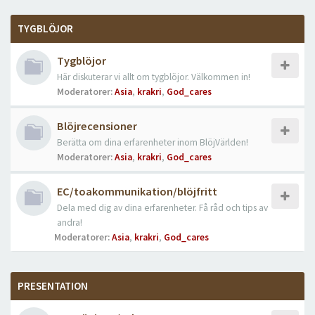
TYGBLÖJOR
Tygblöjor
Här diskuterar vi allt om tygblöjor. Välkommen in!
Moderatorer:
Asia
,
krakri
,
God_cares
Blöjrecensioner
Berätta om dina erfarenheter inom BlöjVärlden!
Moderatorer:
Asia
,
krakri
,
God_cares
EC/toakommunikation/blöjfritt
Dela med dig av dina erfarenheter. Få råd och tips av
andra!
Moderatorer:
Asia
,
krakri
,
God_cares
PRESENTATION