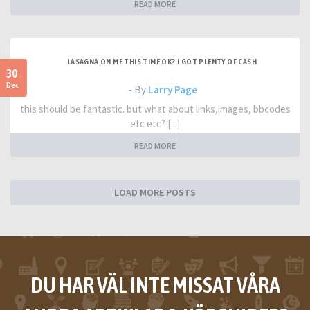
READ MORE
LASAGNA ON ME THIS TIME OK? I GOT PLENTY OF CASH
30
Dec
- By
Larry Page
this should be fantastic. but what about links,images, bbcodes
etc etc? [...]
READ MORE
LOAD MORE POSTS
DU HAR VÄL INTE MISSAT VÅRA