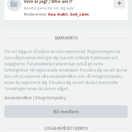
Vem är jag? / Who am I?
Berätta gärna lite om dig själv!
Moderatorer:
Asia
,
krakri
,
God_cares
SKAPA KONTO
För att logga in så måste du vara registrerad. Registreringen tar
bara någon minut men ger dig nya och utökade funktioner och
möjligheter. Forumadministratören kan också ge extra
behörigheter till registrerade användare. Försäkra dig om att du har
läst och accepterat våra användarvillkor och vår integritetspolicy
innan du registrerar dig. Försäkra dig om att du läst eventuella
forumregler innan du skriver något.
Användarvillkor
|
Integritetspolicy
Bli medlem
LOGGA IN PÅ DITT KONTO