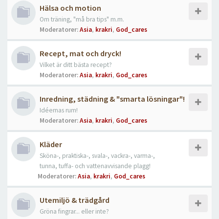
Hälsa och motion
Om träning, "må bra tips" m.m.
Moderatorer:
Asia
,
krakri
,
God_cares
Recept, mat och dryck!
Vilket är ditt bästa recept?
Moderatorer:
Asia
,
krakri
,
God_cares
Inredning, städning & "smarta lösningar"!
Idéernas rum!
Moderatorer:
Asia
,
krakri
,
God_cares
Kläder
Sköna-, praktiska-, svala-, vackra-, varma-,
tunna, tuffa- och vattenavvisande plagg!
Moderatorer:
Asia
,
krakri
,
God_cares
Utemiljö & trädgård
Gröna fingrar... eller inte?