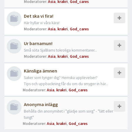
Moderatorer:
Asia
,
krakri
,
God_cares
Det ska vi fira!
Här hyllar vi våra kära!
Moderatorer:
Asia
,
krakri
,
God_cares
Ur barnamun!
Små söta SjalBarns tokroliga kommentarer...
Moderatorer:
Asia
,
krakri
,
God_cares
Känsliga ämnen
Saker som tynger dig? Hemska upplevelser?
Tips och uppbackning får du om du smyger in här...
Moderatorer:
Asia
,
krakri
,
God_cares
Anonyma inlägg
Behålla din anonymitet i "glädje som sorg" - "lätt eller
tungt"
Moderatorer:
Asia
,
krakri
,
God_cares