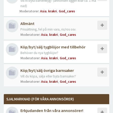
Vill ni byta bärverktyg? (annonsen ligger kvar ca. 1 må
nad)
Moderatorer:
Asia
,
krakri
,
God_cares
Allmänt
Prissättning, fel på min vara, ris/ros osv.
Moderatorer:
Asia
,
krakri
,
God_cares
Köp/byt/sälj tygblöjor med tillbehör
Behöver du nya tygblöjor?
Moderatorer:
Asia
,
krakri
,
God_cares
Köp/byt/sälj övriga barnsaker
Vill du köpa, sälja eller byta barnsaker?
Moderatorer:
Asia
,
krakri
,
God_cares
SJALMARKNAD (FÖR VÅRA ANNONSÖRER)
Erbjudanden från våra annonsörer!