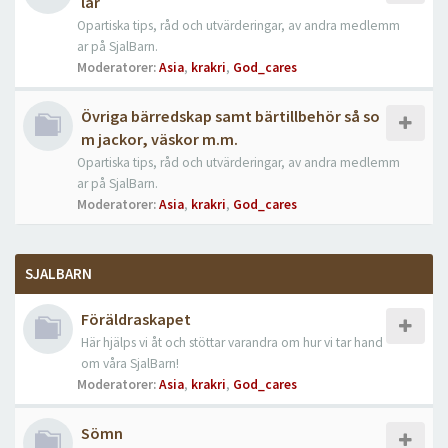
lar
Opartiska tips, råd och utvärderingar, av andra medlemm
ar på SjalBarn.
Moderatorer:
Asia
,
krakri
,
God_cares
Övriga bärredskap samt bärtillbehör så so
m jackor, väskor m.m.
Opartiska tips, råd och utvärderingar, av andra medlemm
ar på SjalBarn.
Moderatorer:
Asia
,
krakri
,
God_cares
SJALBARN
Föräldraskapet
Här hjälps vi åt och stöttar varandra om hur vi tar hand
om våra SjalBarn!
Moderatorer:
Asia
,
krakri
,
God_cares
Sömn