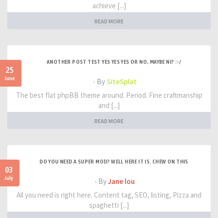
achieve [...]
READ MORE
ANOTHER POST TEST YES YES YES OR NO, MAYBE NI? :-/
25
June
- By
SiteSplat
The best flat phpBB theme around. Period. Fine craftmanship
and [...]
READ MORE
DO YOU NEED A SUPER MOD? WELL HERE IT IS. CHEW ON THIS
03
July
- By
Jane lou
All you need is right here. Content tag, SEO, listing, Pizza and
spaghetti [...]