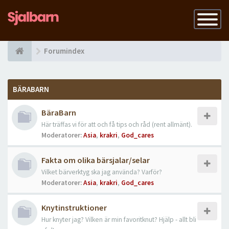
Slå
på
navigatio
Forumindex
BÄRABARN
BäraBarn
Här träffas vi för att och få tips och råd (rent allmänt).
Moderatorer:
Asia
,
krakri
,
God_cares
Fakta om olika bärsjalar/selar
Vilket bärverktyg ska jag använda? Varför?
Moderatorer:
Asia
,
krakri
,
God_cares
Knytinstruktioner
Hur knyter jag? Vilken är min favoritknut? Hjälp - allt bli