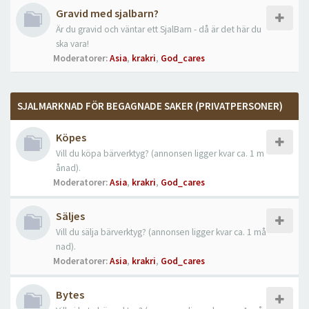
Gravid med sjalbarn?
Är du gravid och väntar ett SjalBarn - då är det här du
ska vara!
Moderatorer:
Asia
,
krakri
,
God_cares
SJALMARKNAD FÖR BEGAGNADE SAKER (PRIVATPERSONER)
Köpes
Vill du köpa bärverktyg? (annonsen ligger kvar ca. 1 m
ånad).
Moderatorer:
Asia
,
krakri
,
God_cares
Säljes
Vill du sälja bärverktyg? (annonsen ligger kvar ca. 1 må
nad).
Moderatorer:
Asia
,
krakri
,
God_cares
Bytes