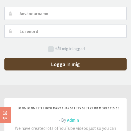
Användarnamn:
Lösenord:
Håll mig inloggad
Logga in mig
LONG LONG TITLE HOW MANY CHARS? LETS SEE 123 OK MORE? YES 60
18
Apr
- By
Admin
We have created lots of YouTube videos just so you can