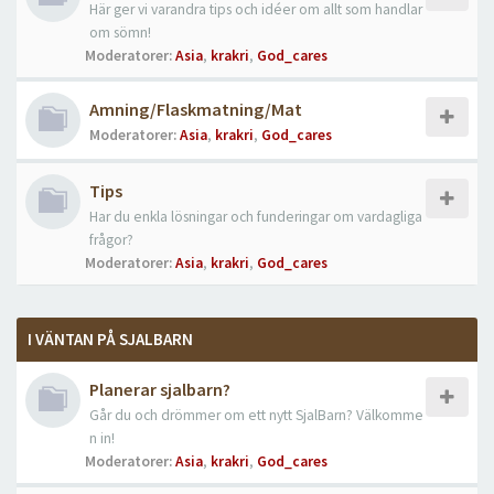
Här ger vi varandra tips och idéer om allt som handlar
om sömn!
Moderatorer:
Asia
,
krakri
,
God_cares
Amning/Flaskmatning/Mat
Moderatorer:
Asia
,
krakri
,
God_cares
Tips
Har du enkla lösningar och funderingar om vardagliga
frågor?
Moderatorer:
Asia
,
krakri
,
God_cares
I VÄNTAN PÅ SJALBARN
Planerar sjalbarn?
Går du och drömmer om ett nytt SjalBarn? Välkomme
n in!
Moderatorer:
Asia
,
krakri
,
God_cares