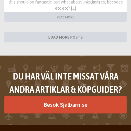
this should be fantastic. but what about links,images, bbcodes
etc etc? [...]
READ MORE
LOAD MORE POSTS
DU HAR VÄL INTE MISSAT VÅRA
ANDRA ARTIKLAR & KÖPGUIDER?
Besök Sjalbarn.se