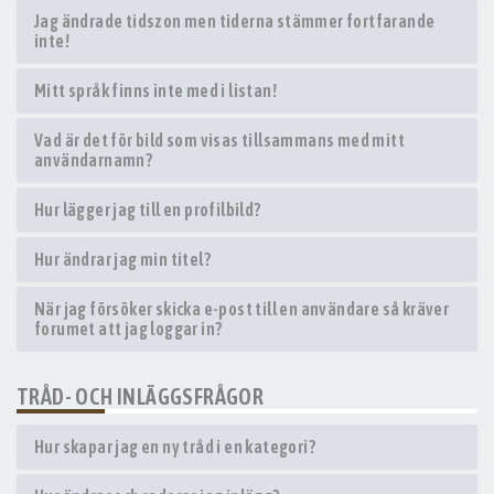
Jag ändrade tidszon men tiderna stämmer fortfarande
inte!
Mitt språk finns inte med i listan!
Vad är det för bild som visas tillsammans med mitt
användarnamn?
Hur lägger jag till en profilbild?
Hur ändrar jag min titel?
När jag försöker skicka e-post till en användare så kräver
forumet att jag loggar in?
TRÅD- OCH INLÄGGSFRÅGOR
Hur skapar jag en ny tråd i en kategori?