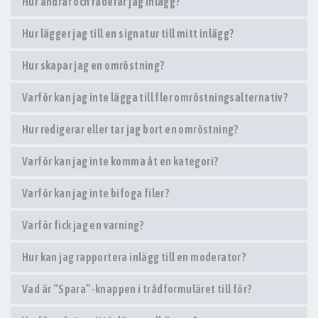
Hur ändrar och raderar jag inlägg?
Hur lägger jag till en signatur till mitt inlägg?
Hur skapar jag en omröstning?
Varför kan jag inte lägga till fler omröstningsalternativ?
Hur redigerar eller tar jag bort en omröstning?
Varför kan jag inte komma åt en kategori?
Varför kan jag inte bifoga filer?
Varför fick jag en varning?
Hur kan jag rapportera inlägg till en moderator?
Vad är “Spara”-knappen i trådformuläret till för?