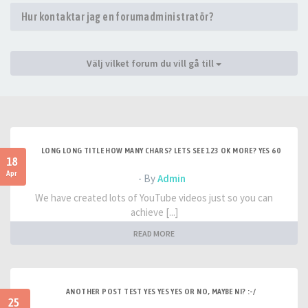
Hur kontaktar jag en forumadministratör?
Välj vilket forum du vill gå till
LONG LONG TITLE HOW MANY CHARS? LETS SEE 123 OK MORE? YES 60
18
Apr
- By
Admin
We have created lots of YouTube videos just so you can
achieve [...]
READ MORE
ANOTHER POST TEST YES YES YES OR NO, MAYBE NI? :-/
25