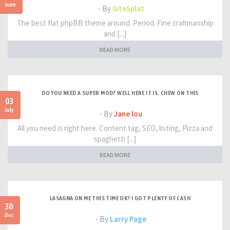
June
- By
SiteSplat
The best flat phpBB theme around. Period. Fine craftmanship
and [...]
READ MORE
DO YOU NEED A SUPER MOD? WELL HERE IT IS. CHEW ON THIS
03
July
- By
Jane lou
All you need is right here. Content tag, SEO, listing, Pizza and
spaghetti [...]
READ MORE
LASAGNA ON ME THIS TIME OK? I GOT PLENTY OF CASH
30
Dec
- By
Larry Page