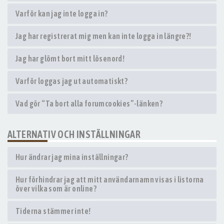
Varför kan jag inte logga in?
Jag har registrerat mig men kan inte logga in längre?!
Jag har glömt bort mitt lösenord!
Varför loggas jag ut automatiskt?
Vad gör “Ta bort alla forumcookies”-länken?
ALTERNATIV OCH INSTÄLLNINGAR
Hur ändrar jag mina inställningar?
Hur förhindrar jag att mitt användarnamn visas i listorna
över vilka som är online?
Tiderna stämmer inte!