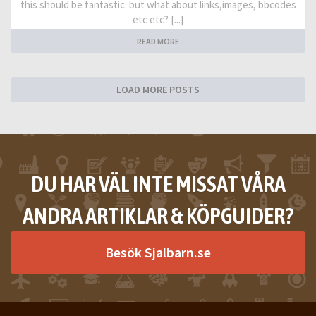
this should be fantastic. but what about links,images, bbcodes
etc etc? [...]
READ MORE
LOAD MORE POSTS
DU HAR VÄL INTE MISSAT VÅRA
ANDRA ARTIKLAR & KÖPGUIDER?
Besök Sjalbarn.se