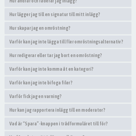
Hur ändrar och raderar jag inlägg?
Hur lägger jag till en signatur till mitt inlägg?
Hur skapar jag en omröstning?
Varför kan jag inte lägga till fler omröstningsalternativ?
Hur redigerar eller tar jag bort en omröstning?
Varför kan jag inte komma åt en kategori?
Varför kan jag inte bifoga filer?
Varför fick jag en varning?
Hur kan jag rapportera inlägg till en moderator?
Vad är “Spara”-knappen i trådformuläret till för?