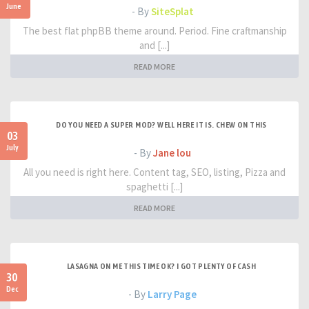
June
- By
SiteSplat
The best flat phpBB theme around. Period. Fine craftmanship
and [...]
READ MORE
DO YOU NEED A SUPER MOD? WELL HERE IT IS. CHEW ON THIS
03
July
- By
Jane lou
All you need is right here. Content tag, SEO, listing, Pizza and
spaghetti [...]
READ MORE
LASAGNA ON ME THIS TIME OK? I GOT PLENTY OF CASH
30
Dec
- By
Larry Page