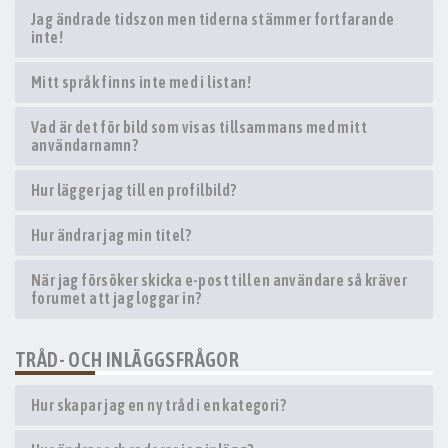
Jag ändrade tidszon men tiderna stämmer fortfarande
inte!
Mitt språk finns inte med i listan!
Vad är det för bild som visas tillsammans med mitt
användarnamn?
Hur lägger jag till en profilbild?
Hur ändrar jag min titel?
När jag försöker skicka e-post till en användare så kräver
forumet att jag loggar in?
TRÅD- OCH INLÄGGSFRÅGOR
Hur skapar jag en ny tråd i en kategori?