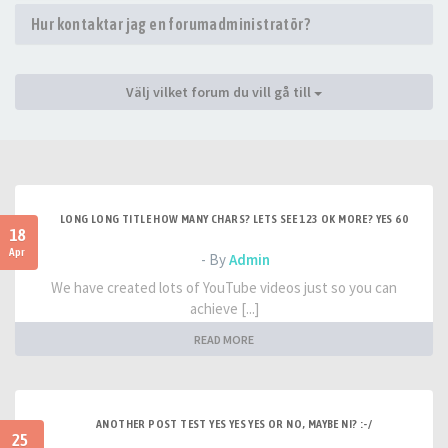
Hur kontaktar jag en forumadministratör?
Välj vilket forum du vill gå till
LONG LONG TITLE HOW MANY CHARS? LETS SEE 123 OK MORE? YES 60
18
Apr
- By
Admin
We have created lots of YouTube videos just so you can
achieve [...]
READ MORE
ANOTHER POST TEST YES YES YES OR NO, MAYBE NI? :-/
25