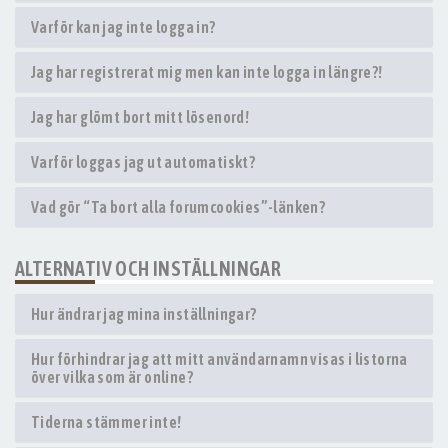
Varför kan jag inte logga in?
Jag har registrerat mig men kan inte logga in längre?!
Jag har glömt bort mitt lösenord!
Varför loggas jag ut automatiskt?
Vad gör “Ta bort alla forumcookies”-länken?
ALTERNATIV OCH INSTÄLLNINGAR
Hur ändrar jag mina inställningar?
Hur förhindrar jag att mitt användarnamn visas i listorna
över vilka som är online?
Tiderna stämmer inte!