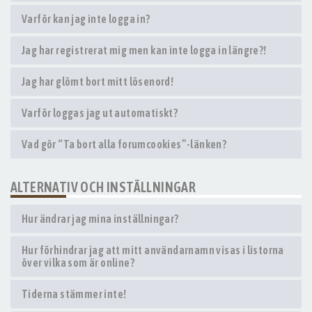
Varför kan jag inte logga in?
Jag har registrerat mig men kan inte logga in längre?!
Jag har glömt bort mitt lösenord!
Varför loggas jag ut automatiskt?
Vad gör “Ta bort alla forumcookies”-länken?
ALTERNATIV OCH INSTÄLLNINGAR
Hur ändrar jag mina inställningar?
Hur förhindrar jag att mitt användarnamn visas i listorna
över vilka som är online?
Tiderna stämmer inte!