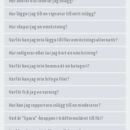
Hur ändrar och raderar jag inlägg?
Hur lägger jag till en signatur till mitt inlägg?
Hur skapar jag en omröstning?
Varför kan jag inte lägga till fler omröstningsalternativ?
Hur redigerar eller tar jag bort en omröstning?
Varför kan jag inte komma åt en kategori?
Varför kan jag inte bifoga filer?
Varför fick jag en varning?
Hur kan jag rapportera inlägg till en moderator?
Vad är “Spara”-knappen i trådformuläret till för?