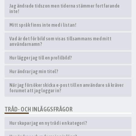
Jag ändrade tidszon men tiderna stämmer fortfarande
inte!
Mitt språk finns inte med i listan!
Vad är det för bild som visas tillsammans med mitt
användarnamn?
Hur lägger jag till en profilbild?
Hur ändrar jag min titel?
När jag försöker skicka e-post till en användare så kräver
forumet att jag loggar in?
TRÅD- OCH INLÄGGSFRÅGOR
Hur skapar jag en ny tråd i en kategori?