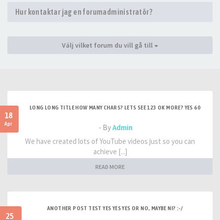
Hur kontaktar jag en forumadministratör?
Välj vilket forum du vill gå till
LONG LONG TITLE HOW MANY CHARS? LETS SEE 123 OK MORE? YES 60
18
Apr
- By
Admin
We have created lots of YouTube videos just so you can
achieve [...]
READ MORE
ANOTHER POST TEST YES YES YES OR NO, MAYBE NI? :-/
25