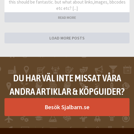
this should be fantastic. but what about links,images, bbcodes
etc etc? [...]
READ MORE
LOAD MORE POSTS
DU HAR VÄL INTE MISSAT VÅRA
ANDRA ARTIKLAR & KÖPGUIDER?
Besök Sjalbarn.se