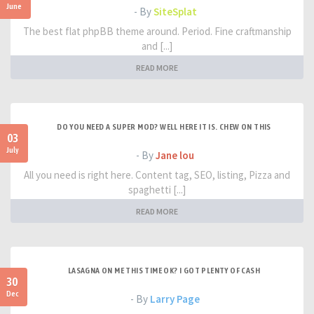
June
- By
SiteSplat
The best flat phpBB theme around. Period. Fine craftmanship
and [...]
READ MORE
DO YOU NEED A SUPER MOD? WELL HERE IT IS. CHEW ON THIS
03
July
- By
Jane lou
All you need is right here. Content tag, SEO, listing, Pizza and
spaghetti [...]
READ MORE
LASAGNA ON ME THIS TIME OK? I GOT PLENTY OF CASH
30
Dec
- By
Larry Page