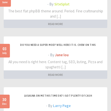
June
- By
SiteSplat
The best flat phpBB theme around. Period. Fine craftmanship
and [...]
READ MORE
DO YOU NEED A SUPER MOD? WELL HERE IT IS. CHEW ON THIS
03
July
- By
Jane lou
All you need is right here. Content tag, SEO, listing, Pizza and
spaghetti [...]
READ MORE
LASAGNA ON ME THIS TIME OK? I GOT PLENTY OF CASH
30
Dec
- By
Larry Page