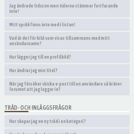
Jag ändrade tidszon men tiderna stämmer fortfarande
inte!
Mitt språk finns inte med i listan!
Vad är det för bild som visas tillsammans med mitt
användarnamn?
Hur lägger jag till en profilbild?
Hur ändrar jag min titel?
När jag försöker skicka e-post till en användare så kräver
forumet att jag loggar in?
TRÅD- OCH INLÄGGSFRÅGOR
Hur skapar jag en ny tråd i en kategori?