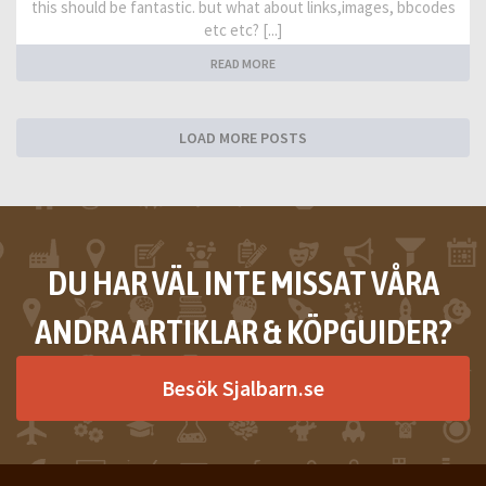
this should be fantastic. but what about links,images, bbcodes
etc etc? [...]
READ MORE
LOAD MORE POSTS
DU HAR VÄL INTE MISSAT VÅRA
ANDRA ARTIKLAR & KÖPGUIDER?
Besök Sjalbarn.se