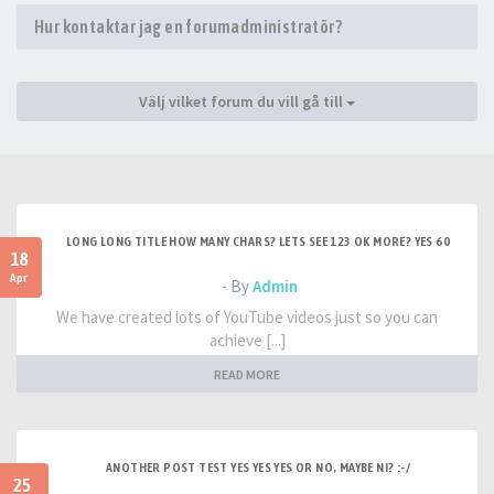
Hur kontaktar jag en forumadministratör?
Välj vilket forum du vill gå till
LONG LONG TITLE HOW MANY CHARS? LETS SEE 123 OK MORE? YES 60
18
Apr
- By
Admin
We have created lots of YouTube videos just so you can
achieve [...]
READ MORE
ANOTHER POST TEST YES YES YES OR NO, MAYBE NI? :-/
25