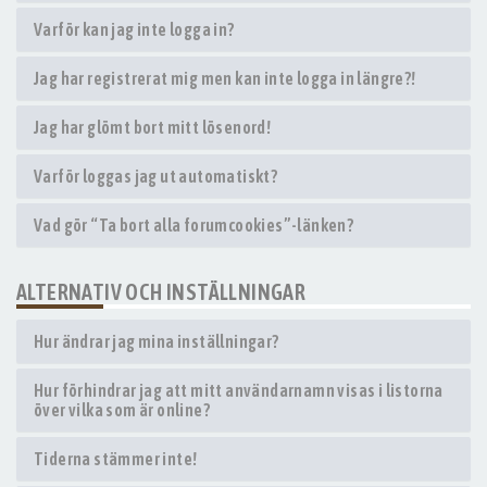
Varför kan jag inte logga in?
Jag har registrerat mig men kan inte logga in längre?!
Jag har glömt bort mitt lösenord!
Varför loggas jag ut automatiskt?
Vad gör “Ta bort alla forumcookies”-länken?
ALTERNATIV OCH INSTÄLLNINGAR
Hur ändrar jag mina inställningar?
Hur förhindrar jag att mitt användarnamn visas i listorna
över vilka som är online?
Tiderna stämmer inte!