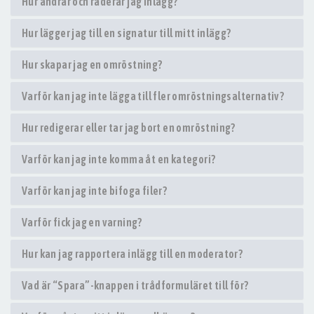
Hur ändrar och raderar jag inlägg?
Hur lägger jag till en signatur till mitt inlägg?
Hur skapar jag en omröstning?
Varför kan jag inte lägga till fler omröstningsalternativ?
Hur redigerar eller tar jag bort en omröstning?
Varför kan jag inte komma åt en kategori?
Varför kan jag inte bifoga filer?
Varför fick jag en varning?
Hur kan jag rapportera inlägg till en moderator?
Vad är “Spara”-knappen i trådformuläret till för?