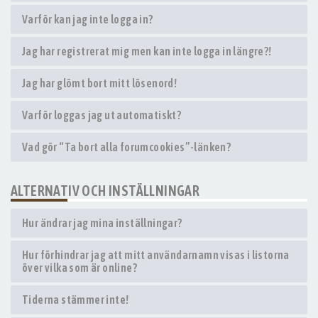
Varför kan jag inte logga in?
Jag har registrerat mig men kan inte logga in längre?!
Jag har glömt bort mitt lösenord!
Varför loggas jag ut automatiskt?
Vad gör “Ta bort alla forumcookies”-länken?
ALTERNATIV OCH INSTÄLLNINGAR
Hur ändrar jag mina inställningar?
Hur förhindrar jag att mitt användarnamn visas i listorna
över vilka som är online?
Tiderna stämmer inte!