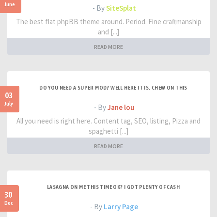
June
- By
SiteSplat
The best flat phpBB theme around. Period. Fine craftmanship
and [...]
READ MORE
DO YOU NEED A SUPER MOD? WELL HERE IT IS. CHEW ON THIS
03
July
- By
Jane lou
All you need is right here. Content tag, SEO, listing, Pizza and
spaghetti [...]
READ MORE
LASAGNA ON ME THIS TIME OK? I GOT PLENTY OF CASH
30
Dec
- By
Larry Page