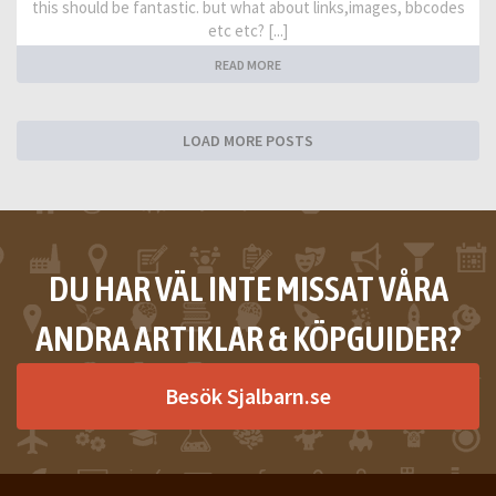
this should be fantastic. but what about links,images, bbcodes
etc etc? [...]
READ MORE
LOAD MORE POSTS
DU HAR VÄL INTE MISSAT VÅRA
ANDRA ARTIKLAR & KÖPGUIDER?
Besök Sjalbarn.se