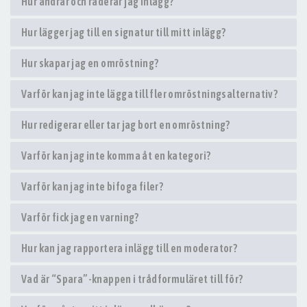
Hur ändrar och raderar jag inlägg?
Hur lägger jag till en signatur till mitt inlägg?
Hur skapar jag en omröstning?
Varför kan jag inte lägga till fler omröstningsalternativ?
Hur redigerar eller tar jag bort en omröstning?
Varför kan jag inte komma åt en kategori?
Varför kan jag inte bifoga filer?
Varför fick jag en varning?
Hur kan jag rapportera inlägg till en moderator?
Vad är “Spara”-knappen i trådformuläret till för?