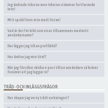
Jag ändrade tidszon men tiderna stämmer fortfarande
inte!
Mitt språk finns inte med i listan!
Vad är det för bild som visas tillsammans med mitt
användarnamn?
Hur lägger jag till en profilbild?
Hur ändrar jag min titel?
När jag försöker skicka e-post till en användare så kräver
forumet att jag loggar in?
TRÅD- OCH INLÄGGSFRÅGOR
Hur skapar jag en ny tråd i en kategori?