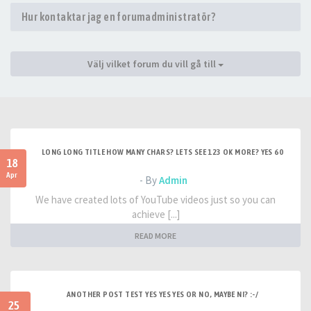
Hur kontaktar jag en forumadministratör?
Välj vilket forum du vill gå till
LONG LONG TITLE HOW MANY CHARS? LETS SEE 123 OK MORE? YES 60
18
Apr
- By
Admin
We have created lots of YouTube videos just so you can
achieve [...]
READ MORE
ANOTHER POST TEST YES YES YES OR NO, MAYBE NI? :-/
25