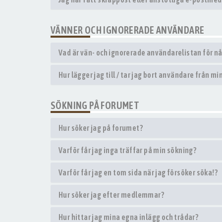
VÄNNER OCH IGNORERADE ANVÄNDARE
Vad är vän- och ignorerade användarelistan för n
Hur lägger jag till / tar jag bort användare från m
SÖKNING PÅ FORUMET
Hur söker jag på forumet?
Varför får jag inga träffar på min sökning?
Varför får jag en tom sida när jag försöker söka!?
Hur söker jag efter medlemmar?
Hur hittar jag mina egna inlägg och trådar?