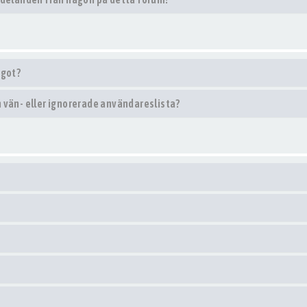
ågot?
in vän- eller ignorerade användareslista?