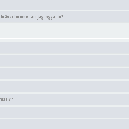
 kräver forumet att jag loggar in?
rnativ?