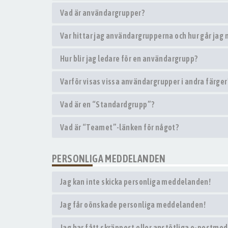
Vad är användargrupper?
Var hittar jag användargrupperna och hur går jag 
Hur blir jag ledare för en användargrupp?
Varför visas vissa användargrupper i andra färger
Vad är en “Standardgrupp”?
Vad är “Teamet”-länken för något?
PERSONLIGA MEDDELANDEN
Jag kan inte skicka personliga meddelanden!
Jag får oönskade personliga meddelanden!
Jag har fått skräppost eller anstötliga e-postme