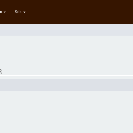
um
Sök
R