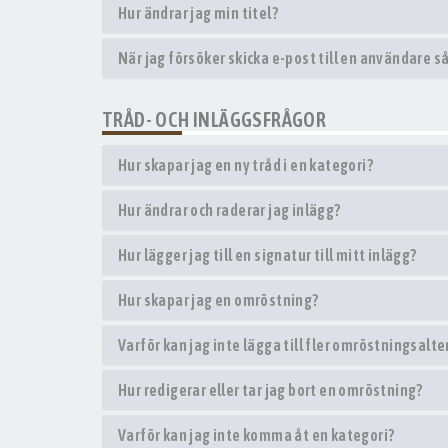
Hur ändrar jag min titel?
När jag försöker skicka e-post till en användare så
TRÅD- OCH INLÄGGSFRÅGOR
Hur skapar jag en ny tråd i en kategori?
Hur ändrar och raderar jag inlägg?
Hur lägger jag till en signatur till mitt inlägg?
Hur skapar jag en omröstning?
Varför kan jag inte lägga till fler omröstningsalte
Hur redigerar eller tar jag bort en omröstning?
Varför kan jag inte komma åt en kategori?