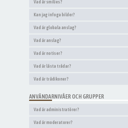
Vad är smilies?
Kan jag infoga bilder?
Vad är globala anslag?
Vad är anslag?
Vad är notiser?
Vad är låsta trådar?
Vad är trådikoner?
ANVÄNDARNIVÅER OCH GRUPPER
Vad är administratörer?
Vad är moderatorer?