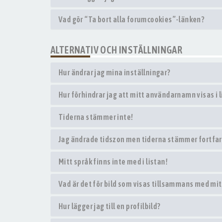
Vad gör “Ta bort alla forumcookies”-länken?
ALTERNATIV OCH INSTÄLLNINGAR
Hur ändrar jag mina inställningar?
Hur förhindrar jag att mitt användarnamn visas i l
Tiderna stämmer inte!
Jag ändrade tidszon men tiderna stämmer fortfar
Mitt språk finns inte med i listan!
Vad är det för bild som visas tillsammans med m
Hur lägger jag till en profilbild?