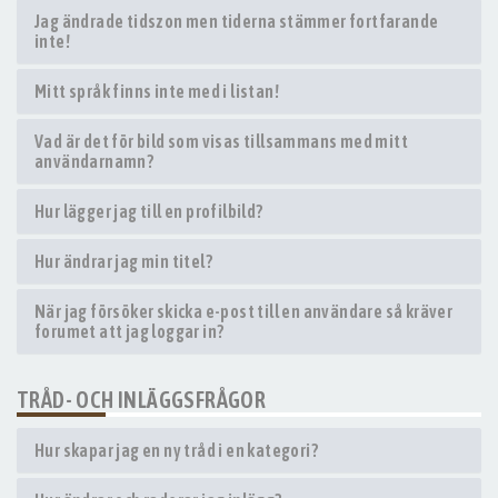
Jag ändrade tidszon men tiderna stämmer fortfarande
inte!
Mitt språk finns inte med i listan!
Vad är det för bild som visas tillsammans med mitt
användarnamn?
Hur lägger jag till en profilbild?
Hur ändrar jag min titel?
När jag försöker skicka e-post till en användare så kräver
forumet att jag loggar in?
TRÅD- OCH INLÄGGSFRÅGOR
Hur skapar jag en ny tråd i en kategori?