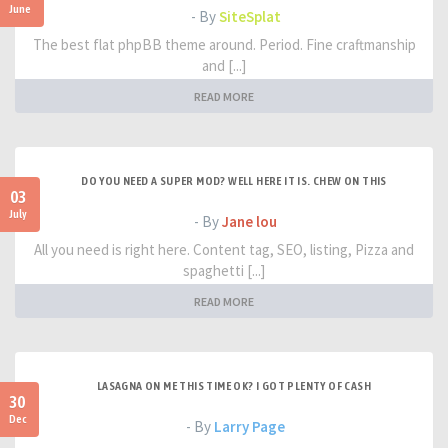
June
- By
SiteSplat
The best flat phpBB theme around. Period. Fine craftmanship
and [...]
READ MORE
DO YOU NEED A SUPER MOD? WELL HERE IT IS. CHEW ON THIS
03
July
- By
Jane lou
All you need is right here. Content tag, SEO, listing, Pizza and
spaghetti [...]
READ MORE
LASAGNA ON ME THIS TIME OK? I GOT PLENTY OF CASH
30
Dec
- By
Larry Page