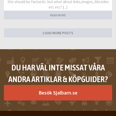
this should be fantastic. but what about links,images, bbcodes
etc etc? [...]
READ MORE
LOAD MORE POSTS
DU HAR VÄL INTE MISSAT VÅRA
ANDRA ARTIKLAR & KÖPGUIDER?
Besök Sjalbarn.se