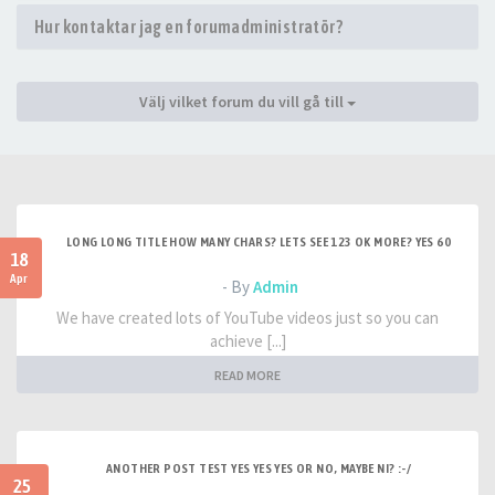
Hur kontaktar jag en forumadministratör?
Välj vilket forum du vill gå till
LONG LONG TITLE HOW MANY CHARS? LETS SEE 123 OK MORE? YES 60
18
Apr
- By
Admin
We have created lots of YouTube videos just so you can
achieve [...]
READ MORE
ANOTHER POST TEST YES YES YES OR NO, MAYBE NI? :-/
25