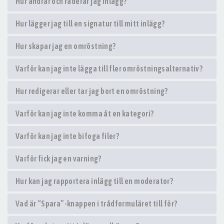
Hur ändrar och raderar jag inlägg?
Hur lägger jag till en signatur till mitt inlägg?
Hur skapar jag en omröstning?
Varför kan jag inte lägga till fler omröstningsalternativ?
Hur redigerar eller tar jag bort en omröstning?
Varför kan jag inte komma åt en kategori?
Varför kan jag inte bifoga filer?
Varför fick jag en varning?
Hur kan jag rapportera inlägg till en moderator?
Vad är “Spara”-knappen i trådformuläret till för?