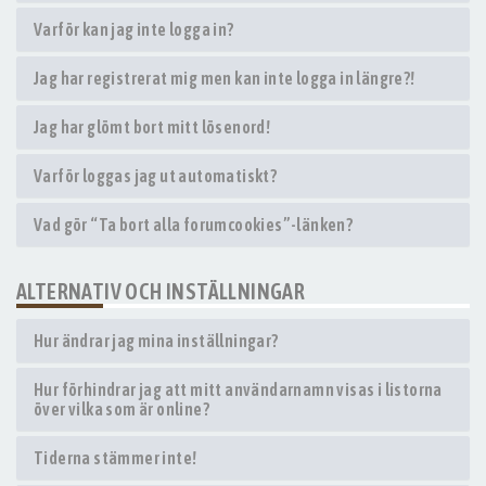
Varför kan jag inte logga in?
Jag har registrerat mig men kan inte logga in längre?!
Jag har glömt bort mitt lösenord!
Varför loggas jag ut automatiskt?
Vad gör “Ta bort alla forumcookies”-länken?
ALTERNATIV OCH INSTÄLLNINGAR
Hur ändrar jag mina inställningar?
Hur förhindrar jag att mitt användarnamn visas i listorna
över vilka som är online?
Tiderna stämmer inte!