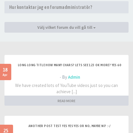
Hur kontaktar jag en forumadministratör?
Välj vilket forum du vill gå till
LONG LONG TITLE HOW MANY CHARS? LETS SEE 123 OK MORE? YES 60
18
Apr
- By
Admin
We have created lots of YouTube videos just so you can
achieve [...]
READ MORE
ANOTHER POST TEST YES YES YES OR NO, MAYBE NI? :-/
25