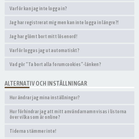
Varför kan jag inte logga in?
Jag har registrerat mig men kan inte logga in längre?!
Jag har glömt bort mitt lösenord!
Varför loggas jag ut automatiskt?
Vad gör “Ta bort alla forumcookies”-länken?
ALTERNATIV OCH INSTÄLLNINGAR
Hur ändrar jag mina inställningar?
Hur förhindrar jag att mitt användarnamn visas i listorna
över vilka som är online?
Tiderna stämmer inte!