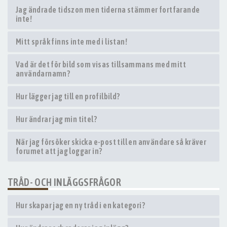
Jag ändrade tidszon men tiderna stämmer fortfarande
inte!
Mitt språk finns inte med i listan!
Vad är det för bild som visas tillsammans med mitt
användarnamn?
Hur lägger jag till en profilbild?
Hur ändrar jag min titel?
När jag försöker skicka e-post till en användare så kräver
forumet att jag loggar in?
TRÅD- OCH INLÄGGSFRÅGOR
Hur skapar jag en ny tråd i en kategori?