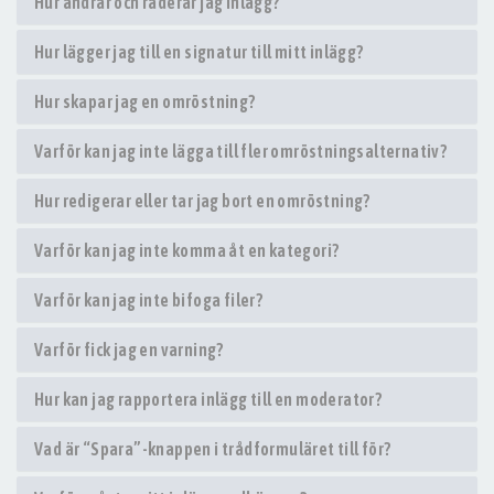
Hur ändrar och raderar jag inlägg?
Hur lägger jag till en signatur till mitt inlägg?
Hur skapar jag en omröstning?
Varför kan jag inte lägga till fler omröstningsalternativ?
Hur redigerar eller tar jag bort en omröstning?
Varför kan jag inte komma åt en kategori?
Varför kan jag inte bifoga filer?
Varför fick jag en varning?
Hur kan jag rapportera inlägg till en moderator?
Vad är “Spara”-knappen i trådformuläret till för?