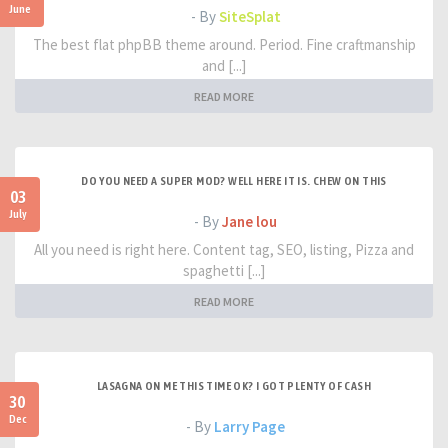
June
- By
SiteSplat
The best flat phpBB theme around. Period. Fine craftmanship
and [...]
READ MORE
DO YOU NEED A SUPER MOD? WELL HERE IT IS. CHEW ON THIS
03
July
- By
Jane lou
All you need is right here. Content tag, SEO, listing, Pizza and
spaghetti [...]
READ MORE
LASAGNA ON ME THIS TIME OK? I GOT PLENTY OF CASH
30
Dec
- By
Larry Page