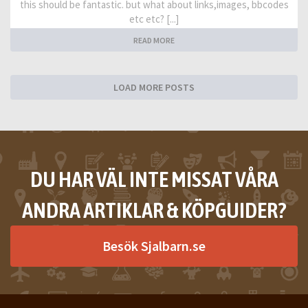
this should be fantastic. but what about links,images, bbcodes
etc etc? [...]
READ MORE
LOAD MORE POSTS
DU HAR VÄL INTE MISSAT VÅRA
ANDRA ARTIKLAR & KÖPGUIDER?
Besök Sjalbarn.se