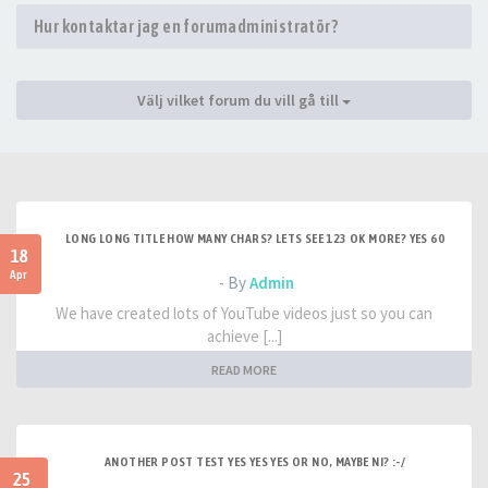
Hur kontaktar jag en forumadministratör?
Välj vilket forum du vill gå till
LONG LONG TITLE HOW MANY CHARS? LETS SEE 123 OK MORE? YES 60
18
Apr
- By
Admin
We have created lots of YouTube videos just so you can
achieve [...]
READ MORE
ANOTHER POST TEST YES YES YES OR NO, MAYBE NI? :-/
25