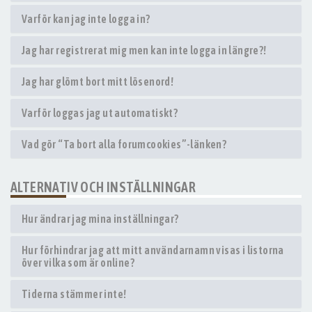
Varför kan jag inte logga in?
Jag har registrerat mig men kan inte logga in längre?!
Jag har glömt bort mitt lösenord!
Varför loggas jag ut automatiskt?
Vad gör “Ta bort alla forumcookies”-länken?
ALTERNATIV OCH INSTÄLLNINGAR
Hur ändrar jag mina inställningar?
Hur förhindrar jag att mitt användarnamn visas i listorna
över vilka som är online?
Tiderna stämmer inte!