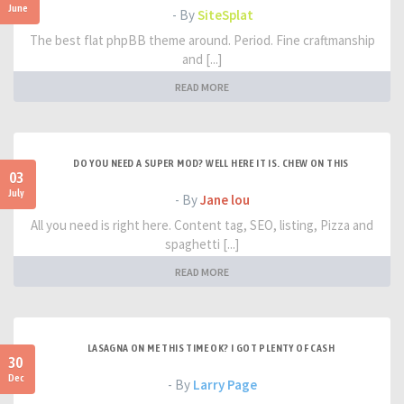
June
- By
SiteSplat
The best flat phpBB theme around. Period. Fine craftmanship
and [...]
READ MORE
DO YOU NEED A SUPER MOD? WELL HERE IT IS. CHEW ON THIS
03
July
- By
Jane lou
All you need is right here. Content tag, SEO, listing, Pizza and
spaghetti [...]
READ MORE
LASAGNA ON ME THIS TIME OK? I GOT PLENTY OF CASH
30
Dec
- By
Larry Page