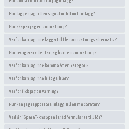
Hur ändrar och raderar jag inlägg?
Hur lägger jag till en signatur till mitt inlägg?
Hur skapar jag en omröstning?
Varför kan jag inte lägga till fler omröstningsalternativ?
Hur redigerar eller tar jag bort en omröstning?
Varför kan jag inte komma åt en kategori?
Varför kan jag inte bifoga filer?
Varför fick jag en varning?
Hur kan jag rapportera inlägg till en moderator?
Vad är “Spara”-knappen i trådformuläret till för?