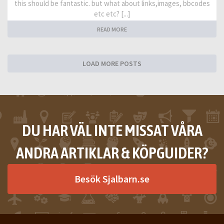
this should be fantastic. but what about links,images, bbcodes
etc etc? [...]
READ MORE
LOAD MORE POSTS
DU HAR VÄL INTE MISSAT VÅRA
ANDRA ARTIKLAR & KÖPGUIDER?
Besök Sjalbarn.se