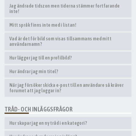
Jag ändrade tidszon men tiderna stämmer fortfarande
inte!
Mitt språk finns inte med i listan!
Vad är det för bild som visas tillsammans med mitt
användarnamn?
Hur lägger jag till en profilbild?
Hur ändrar jag min titel?
När jag försöker skicka e-post till en användare så kräver
forumet att jag loggar in?
TRÅD- OCH INLÄGGSFRÅGOR
Hur skapar jag en ny tråd i en kategori?