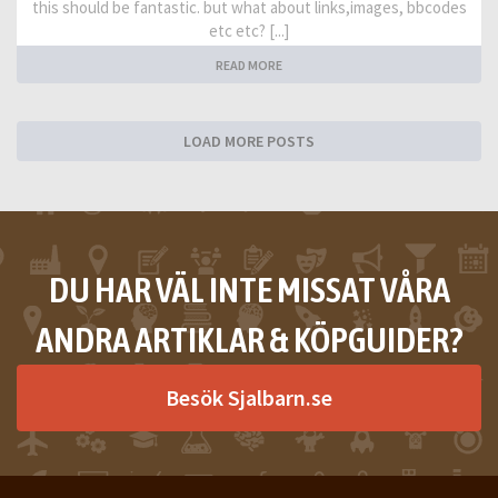
this should be fantastic. but what about links,images, bbcodes
etc etc? [...]
READ MORE
LOAD MORE POSTS
DU HAR VÄL INTE MISSAT VÅRA
ANDRA ARTIKLAR & KÖPGUIDER?
Besök Sjalbarn.se