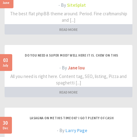
June
- By
SiteSplat
The best flat phpBB theme around. Period. Fine craftmanship
and [...]
READ MORE
DO YOU NEED A SUPER MOD? WELL HERE IT IS. CHEW ON THIS
03
July
- By
Jane lou
All you need is right here. Content tag, SEO, listing, Pizza and
spaghetti [...]
READ MORE
LASAGNA ON ME THIS TIME OK? I GOT PLENTY OF CASH
30
Dec
- By
Larry Page