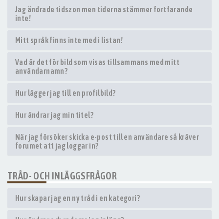
Jag ändrade tidszon men tiderna stämmer fortfarande
inte!
Mitt språk finns inte med i listan!
Vad är det för bild som visas tillsammans med mitt
användarnamn?
Hur lägger jag till en profilbild?
Hur ändrar jag min titel?
När jag försöker skicka e-post till en användare så kräver
forumet att jag loggar in?
TRÅD- OCH INLÄGGSFRÅGOR
Hur skapar jag en ny tråd i en kategori?