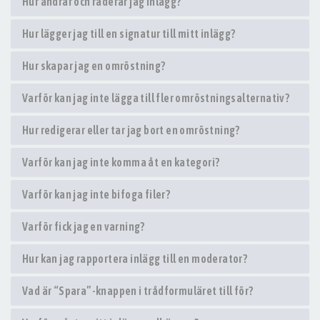
Hur ändrar och raderar jag inlägg?
Hur lägger jag till en signatur till mitt inlägg?
Hur skapar jag en omröstning?
Varför kan jag inte lägga till fler omröstningsalternativ?
Hur redigerar eller tar jag bort en omröstning?
Varför kan jag inte komma åt en kategori?
Varför kan jag inte bifoga filer?
Varför fick jag en varning?
Hur kan jag rapportera inlägg till en moderator?
Vad är “Spara”-knappen i trådformuläret till för?