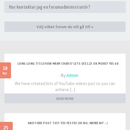
Hur kontaktar jag en forumadministratör?
Välj vilket forum du vill gå till
LONG LONG TITLE HOW MANY CHARS? LETS SEE 123 OK MORE? YES 60
18
Apr
- By
Admin
We have created lots of YouTube videos just so you can
achieve [...]
READ MORE
ANOTHER POST TEST YES YES YES OR NO, MAYBE NI? :-/
25