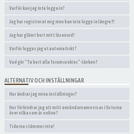
Varför kan jag inte logga in?
Jag har registrerat mig men kan inte logga in längre?!
Jag har glömt bort mitt lösenord!
Varför loggas jag ut automatiskt?
Vad gör “Ta bort alla forumcookies”-länken?
ALTERNATIV OCH INSTÄLLNINGAR
Hur ändrar jag mina inställningar?
Hur förhindrar jag att mitt användarnamn visas i listorna
över vilka som är online?
Tiderna stämmer inte!